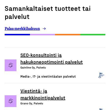
Samankaltaiset tuotteet tai
palvelut
Palaa merkkihakuun
SEO-konsultointi ja
hakukoneoptimointi palvelut
Gainline Oy, Palvelu
Media-, IT- ja viestintäalan palvelut
Viestintä- ja
markkinointipalvelut
Grano Oy, Palvelu