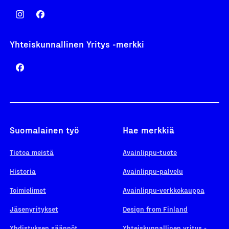
Yhteiskunnallinen Yritys -merkki
Suomalainen työ
Hae merkkiä
Tietoa meistä
Avainlippu-tuote
Historia
Avainlippu-palvelu
Toimielimet
Avainlippu-verkkokauppa
Jäsenyritykset
Design from Finland
Yhdistyksen säännöt
Yhteiskunnallinen yritys -