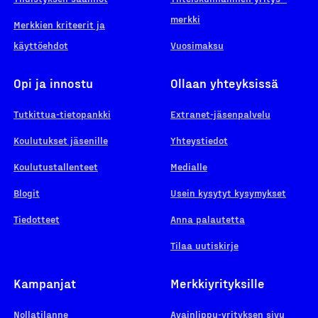
merkki
Merkkien kriteerit ja
käyttöehdot
Vuosimaksu
Opi ja innostu
Ollaan yhteyksissä
Tutkittua-tietopankki
Extranet-jäsenpalvelu
Koulutukset jäsenille
Yhteystiedot
Koulutustallenteet
Medialle
Blogit
Usein kysytyt kysymykset
Tiedotteet
Anna palautetta
Tilaa uutiskirje
Kampanjat
Merkkiyrityksille
Nollatilanne
Avainlippu-yrityksen sivu