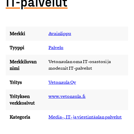
IT-palvelut
Merkki
Avainlippu
Tyyppi
Palvelu
Merkkiluvan
Vetonaulan oma IT-osastosi ja
nimi
modernit IT-palvelut
Yritys
Vetonaula Oy
Yrityksen
www.vetonaula.fi
verkkosivut
Kategoria
Media-, IT- ja viestintäalan palvelut