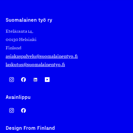
Suomalainen työ ry
Eteläranta 14,
00130 Helsinki
Finland
asiakaspalvelu@suomalainentyo.fi
laskutus@suomalainentyo.fi
Avainlippu
Design From Finland