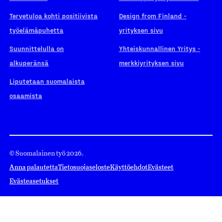
Tervetuloa kohti positiivista
Design from Finland -
työelämäpuhetta
yrityksen sivu
Suunnittelulla on
Yhteiskunnallinen Yritys -
alkuperänsä
merkkiyrityksen sivu
Liputetaan suomalaista
osaamista
© Suomalainen työ 2026.
Anna palautetta
Tietosuojaseloste
Käyttöehdot
Evästeet
Evästeasetukset