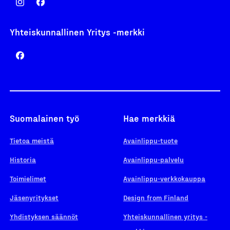
Yhteiskunnallinen Yritys -merkki
Suomalainen työ
Hae merkkiä
Tietoa meistä
Avainlippu-tuote
Historia
Avainlippu-palvelu
Toimielimet
Avainlippu-verkkokauppa
Jäsenyritykset
Design from Finland
Yhdistyksen säännöt
Yhteiskunnallinen yritys -