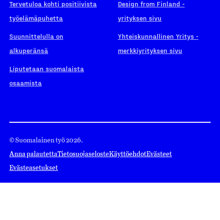
Tervetuloa kohti positiivista
Design from Finland -
työelämäpuhetta
yrityksen sivu
Suunnittelulla on
Yhteiskunnallinen Yritys -
alkuperänsä
merkkiyrityksen sivu
Liputetaan suomalaista
osaamista
© Suomalainen työ 2026.
Anna palautetta
Tietosuojaseloste
Käyttöehdot
Evästeet
Evästeasetukset