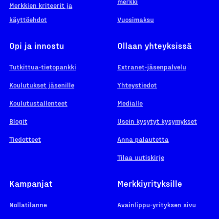
merkki
Merkkien kriteerit ja
käyttöehdot
Vuosimaksu
Opi ja innostu
Ollaan yhteyksissä
Tutkittua-tietopankki
Extranet-jäsenpalvelu
Koulutukset jäsenille
Yhteystiedot
Koulutustallenteet
Medialle
Blogit
Usein kysytyt kysymykset
Tiedotteet
Anna palautetta
Tilaa uutiskirje
Kampanjat
Merkkiyrityksille
Nollatilanne
Avainlippu-yrityksen sivu