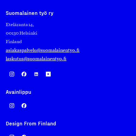
Suomalainen työ ry
Eteläranta 14,
00130 Helsinki
Finland
asiakaspalvelu@suomalainentyo.fi
laskutus@suomalainentyo.fi
Avainlippu
Design From Finland