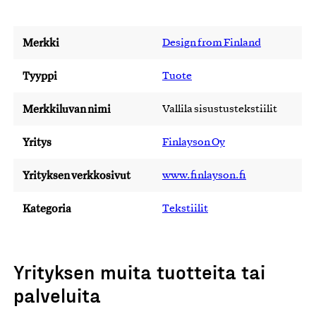
Merkki
Design from Finland
Tyyppi
Tuote
Merkkiluvan nimi
Vallila sisustustekstiilit
Yritys
Finlayson Oy
Yrityksen verkkosivut
www.finlayson.fi
Kategoria
Tekstiilit
Yrityksen muita tuotteita tai
palveluita