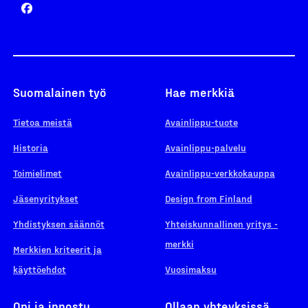
Suomalainen työ
Hae merkkiä
Tietoa meistä
Avainlippu-tuote
Historia
Avainlippu-palvelu
Toimielimet
Avainlippu-verkkokauppa
Jäsenyritykset
Design from Finland
Yhdistyksen säännöt
Yhteiskunnallinen yritys -
merkki
Merkkien kriteerit ja
käyttöehdot
Vuosimaksu
Opi ja innostu
Ollaan yhteyksissä