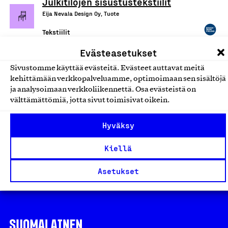
Julkitilojen sisustustekstiilit
Eija Nevala Design Oy, Tuote
Tekstiilit
Evästeasetukset
Helgabad-tekstiilit
Sivustomme käyttää evästeitä. Evästeet auttavat meitä
Helgabad, Tuote
kehittämään verkkopalveluamme, optimoimaan sen sisältöjä
ja analysoimaan verkkoliikennettä. Osa evästeistä on
Tekstiilit
välttämättömiä, jotta sivut toimisivat oikein.
Sisustustekstiilit
Hyväksy
Wanted Interior Oy, Tuote
Kiellä
Tekstiilit
Asetukset