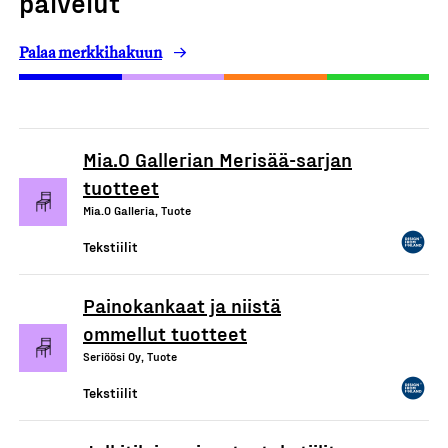
palvelut
Palaa merkkihakuun
Mia.O Gallerian Merisää-sarjan
tuotteet
Mia.O Galleria, Tuote
Tekstiilit
Painokankaat ja niistä
ommellut tuotteet
Seriöösi Oy, Tuote
Tekstiilit