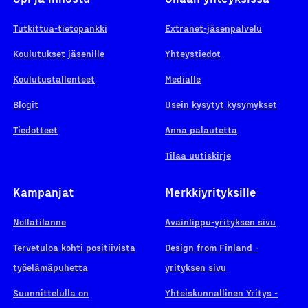
Tutkittua-tietopankki
Extranet-jäsenpalvelu
Koulutukset jäsenille
Yhteystiedot
Koulutustallenteet
Medialle
Blogit
Usein kysytyt kysymykset
Tiedotteet
Anna palautetta
Tilaa uutiskirje
Kampanjat
Merkkiyrityksille
Nollatilanne
Avainlippu-yrityksen sivu
Tervetuloa kohti positiivista
Design from Finland -
työelämäpuhetta
yrityksen sivu
Suunnittelulla on
Yhteiskunnallinen Yritys -