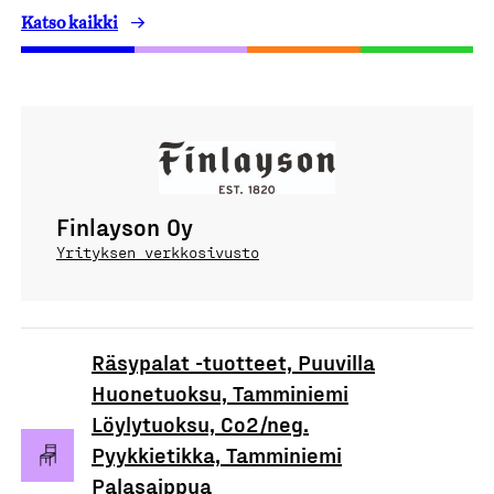
Katso kaikki
Finlayson Oy
Yrityksen verkkosivusto
Räsypalat -tuotteet, Puuvilla
Huonetuoksu, Tamminiemi
Löylytuoksu, Co2/neg.
Pyykkietikka, Tamminiemi
Palasaippua