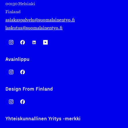
00130 Helsinki
Finland
asiakaspalvelu@suomalainentyo.fi
laskutus@suomalainentyo.fi
Avainlippu
Design From Finland
Yhteiskunnallinen Yritys -merkki