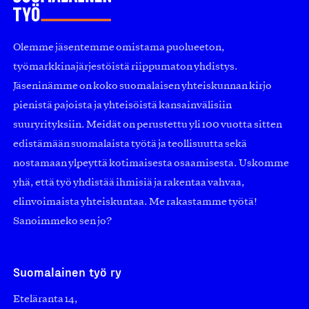
Olemme jäsentemme omistama puolueeton,
työmarkkinajärjestöistä riippumaton yhdistys.
Jäseninämme on koko suomalaisen yhteiskunnan kirjo
pienistä pajoista ja yhteisöistä kansainvälisiin
suuryrityksiin. Meidät on perustettu yli 100 vuotta sitten
edistämään suomalaista työtä ja teollisuutta sekä
nostamaan ylpeyttä kotimaisesta osaamisesta. Uskomme
yhä, että työ yhdistää ihmisiä ja rakentaa vahvaa,
elinvoimaista yhteiskuntaa. Me rakastamme työtä!
Sanoimmeko sen jo?
Suomalainen työ ry
Eteläranta 14,