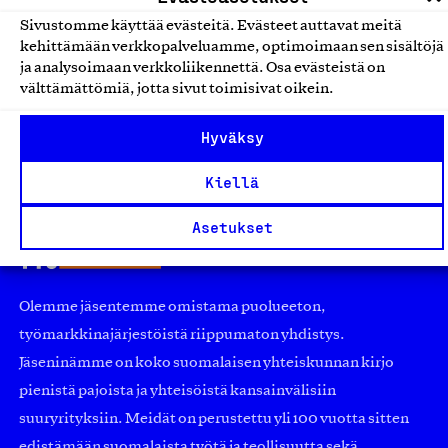
Tuhero ja Onnenkalu koriste- ja
käyttöesineet
Sivustomme käyttää evästeitä. Evästeet auttavat meitä
kehittämään verkkopalveluamme, optimoimaan sen sisältöjä
First Out Oy, Tuote
ja analysoimaan verkkoliikennettä. Osa evästeistä on
Tekstiilit
välttämättömiä, jotta sivut toimisivat oikein.
Hyväksy
Kiellä
Asetukset
Olemme jäsentemme omistama puolueeton,
työmarkkinajärjestöistä riippumaton yhdistys.
Jäseninämme on koko suomalaisen yhteiskunnan kirjo
pienistä pajoista ja yhteisöistä kansainvälisiin
suuryrityksiin. Meidät on perustettu yli 100 vuotta sitten
edistämään suomalaista työtä ja teollisuutta sekä