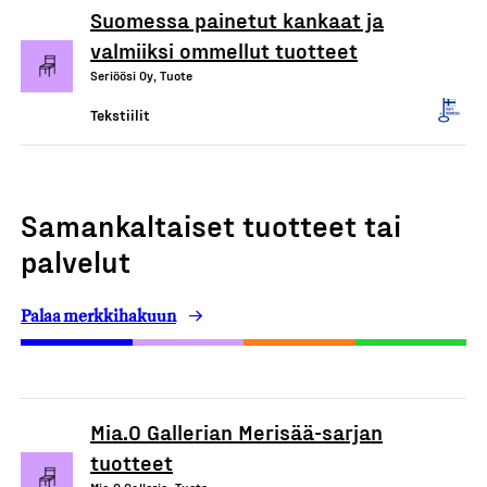
Suomessa painetut kankaat ja
valmiiksi ommellut tuotteet
Seriöösi Oy, Tuote
Tekstiilit
Samankaltaiset tuotteet tai
palvelut
Palaa merkkihakuun
Mia.O Gallerian Merisää-sarjan
tuotteet