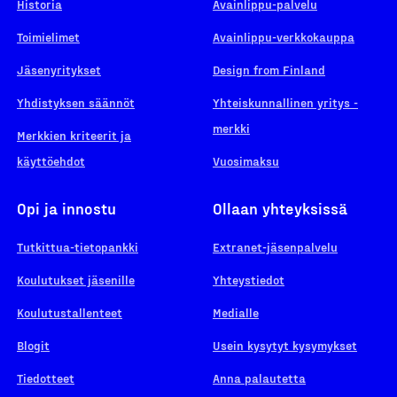
Historia
Avainlippu-palvelu
Toimielimet
Avainlippu-verkkokauppa
Jäsenyritykset
Design from Finland
Yhdistyksen säännöt
Yhteiskunnallinen yritys -
merkki
Merkkien kriteerit ja
käyttöehdot
Vuosimaksu
Opi ja innostu
Ollaan yhteyksissä
Tutkittua-tietopankki
Extranet-jäsenpalvelu
Koulutukset jäsenille
Yhteystiedot
Koulutustallenteet
Medialle
Blogit
Usein kysytyt kysymykset
Tiedotteet
Anna palautetta