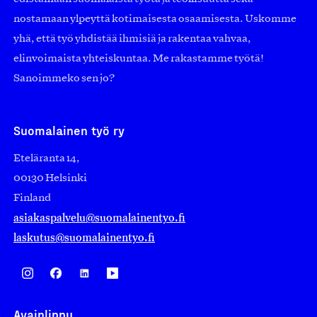
nostamaan ylpeyttä kotimaisesta osaamisesta. Uskomme
yhä, että työ yhdistää ihmisiä ja rakentaa vahvaa,
elinvoimaista yhteiskuntaa. Me rakastamme työtä!
Sanoimmeko sen jo?
Suomalainen työ ry
Eteläranta 14,
00130 Helsinki
Finland
asiakaspalvelu@suomalainentyo.fi
laskutus@suomalainentyo.fi
Avainlippu