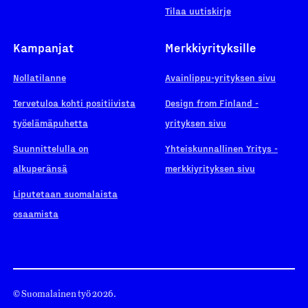
Tilaa uutiskirje
Kampanjat
Merkkiyrityksille
Nollatilanne
Avainlippu-yrityksen sivu
Tervetuloa kohti positiivista
Design from Finland -
työelämäpuhetta
yrityksen sivu
Suunnittelulla on
Yhteiskunnallinen Yritys -
alkuperänsä
merkkiyrityksen sivu
Liputetaan suomalaista
osaamista
© Suomalainen työ 2026.