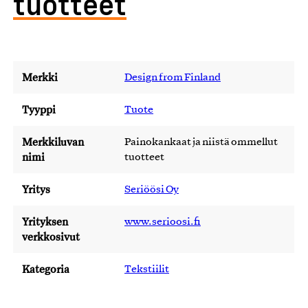
tuotteet
Merkki
Design from Finland
Tyyppi
Tuote
Merkkiluvan
Painokankaat ja niistä ommellut
nimi
tuotteet
Yritys
Seriöösi Oy
Yrityksen
www.serioosi.fi
verkkosivut
Kategoria
Tekstiilit