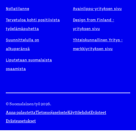
Nollatilanne
Avainlippu-yrityksen sivu
Tervetuloa kohti positiivista
Design from Finland -
työelämäpuhetta
yrityksen sivu
Suunnittelulla on
Yhteiskunnallinen Yritys -
alkuperänsä
merkkiyrityksen sivu
Liputetaan suomalaista
osaamista
© Suomalainen työ 2026.
Anna palautetta
Tietosuojaseloste
Käyttöehdot
Evästeet
Evästeasetukset