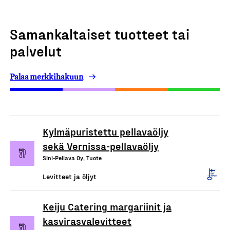
Samankaltaiset tuotteet tai
palvelut
Palaa merkkihakuun
Kylmäpuristettu pellavaöljy
sekä Vernissa-pellavaöljy
Sini-Pellava Oy, Tuote
Levitteet ja öljyt
Keiju Catering margariinit ja
kasvirasvalevitteet