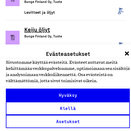
Bunge Finland Oy, Tuote
Levitteet ja öljyt
Keiju öljyt
Bunge Finland Oy, Tuote
Levitteet ja öljyt
Evästeasetukset
Keiju margariinit ja
Sivustomme käyttää evästeitä. Evästeet auttavat meitä
kehittämään verkkopalveluamme, optimoimaan sen sisältöjä
kasvirasvalevitteet
ja analysoimaan verkkoliikennettä. Osa evästeistä on
Bunge Finland Oy, Tuote
välttämättömiä, jotta sivut toimisivat oikein.
Levitteet ja öljyt
Hyväksy
Oivariini levitteet, pehmeät
Kiellä
öljyt
Asetukset
Valio Oy, Tuote