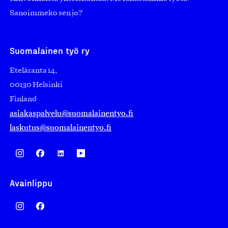
Sanoimmeko sen jo?
Suomalainen työ ry
Eteläranta 14,
00130 Helsinki
Finland
asiakaspalvelu@suomalainentyo.fi
laskutus@suomalainentyo.fi
Avainlippu