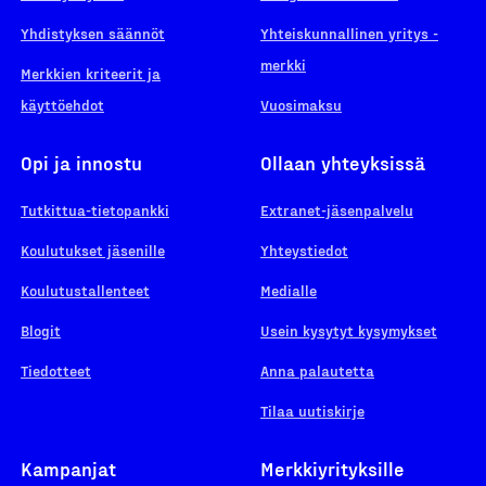
Yhdistyksen säännöt
Yhteiskunnallinen yritys -
merkki
Merkkien kriteerit ja
käyttöehdot
Vuosimaksu
Opi ja innostu
Ollaan yhteyksissä
Tutkittua-tietopankki
Extranet-jäsenpalvelu
Koulutukset jäsenille
Yhteystiedot
Koulutustallenteet
Medialle
Blogit
Usein kysytyt kysymykset
Tiedotteet
Anna palautetta
Tilaa uutiskirje
Kampanjat
Merkkiyrityksille