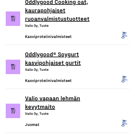
Oddlygood Cooking oat,
kaurapohjaiset
ruoanvalmistustuotteet
Valio Oy, Tuote
Kasviproteiinivalmisteet
Oddlygood® Soygurt
kasvipohjaiset gurtit
Valio Oy, Tuote
Kasviproteiinivalmisteet
Valio vapaan lehmän
kevytmaito
Valio Oy, Tuote
Juomat