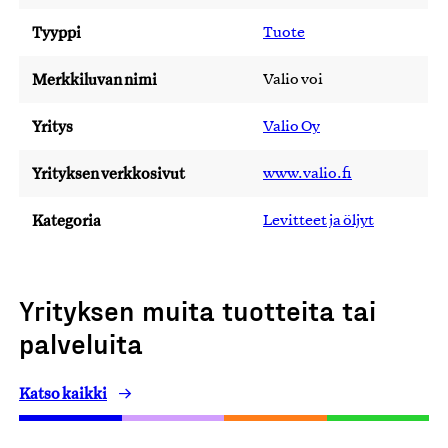
Tyyppi
Tuote
Merkkiluvan nimi
Valio voi
Yritys
Valio Oy
Yrityksen verkkosivut
www.valio.fi
Kategoria
Levitteet ja öljyt
Yrityksen muita tuotteita tai
palveluita
Katso kaikki