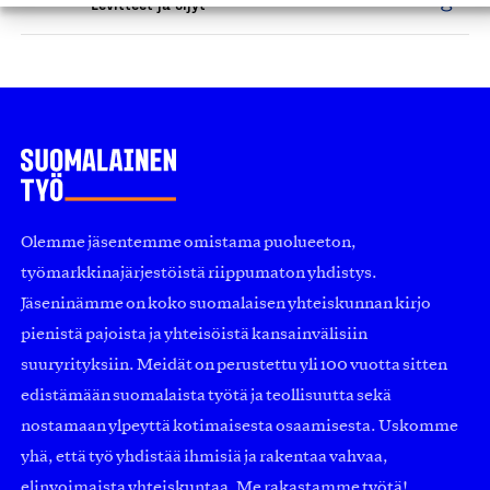
Levitteet ja öljyt
Olemme jäsentemme omistama puolueeton,
työmarkkinajärjestöistä riippumaton yhdistys.
Jäseninämme on koko suomalaisen yhteiskunnan kirjo
pienistä pajoista ja yhteisöistä kansainvälisiin
suuryrityksiin. Meidät on perustettu yli 100 vuotta sitten
edistämään suomalaista työtä ja teollisuutta sekä
nostamaan ylpeyttä kotimaisesta osaamisesta. Uskomme
yhä, että työ yhdistää ihmisiä ja rakentaa vahvaa,
elinvoimaista yhteiskuntaa. Me rakastamme työtä!