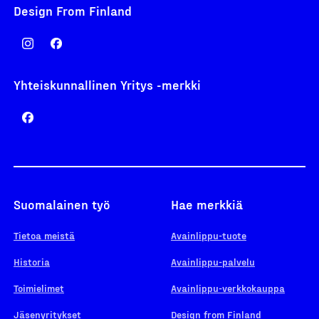
Design From Finland
Yhteiskunnallinen Yritys -merkki
Suomalainen työ
Hae merkkiä
Tietoa meistä
Avainlippu-tuote
Historia
Avainlippu-palvelu
Toimielimet
Avainlippu-verkkokauppa
Jäsenyritykset
Design from Finland