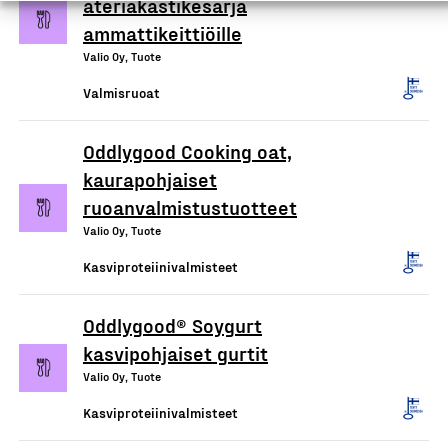
ateriakastikesarja
ammattikeittiöille
Valio Oy, Tuote
Valmisruoat
Oddlygood Cooking oat,
kaurapohjaiset
ruoanvalmistustuotteet
Valio Oy, Tuote
Kasviproteiinivalmisteet
Oddlygood® Soygurt
kasvipohjaiset gurtit
Valio Oy, Tuote
Kasviproteiinivalmisteet