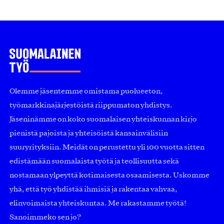
Olemme jäsentemme omistama puolueeton,
työmarkkinajärjestöistä riippumaton yhdistys.
Jäseninämme on koko suomalaisen yhteiskunnan kirjo
pienistä pajoista ja yhteisöistä kansainvälisiin
suuryrityksiin. Meidät on perustettu yli 100 vuotta sitten
edistämään suomalaista työtä ja teollisuutta sekä
nostamaan ylpeyttä kotimaisesta osaamisesta. Uskomme
yhä, että työ yhdistää ihmisiä ja rakentaa vahvaa,
elinvoimaista yhteiskuntaa. Me rakastamme työtä!
Sanoimmeko sen jo?