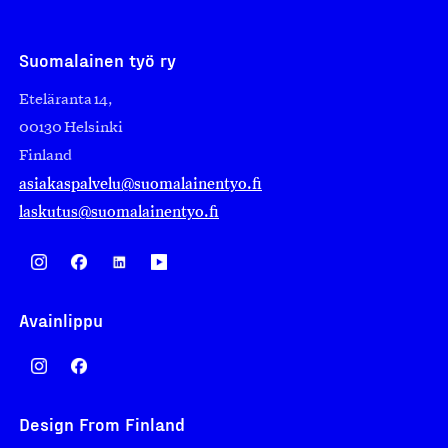
Suomalainen työ ry
Eteläranta 14,
00130 Helsinki
Finland
asiakaspalvelu@suomalainentyo.fi
laskutus@suomalainentyo.fi
Avainlippu
Design From Finland