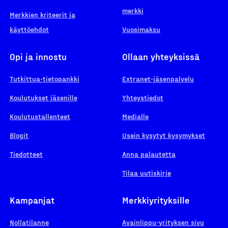
merkki
Merkkien kriteerit ja
käyttöehdot
Vuosimaksu
Opi ja innostu
Ollaan yhteyksissä
Tutkittua-tietopankki
Extranet-jäsenpalvelu
Koulutukset jäsenille
Yhteystiedot
Koulutustallenteet
Medialle
Blogit
Usein kysytyt kysymykset
Tiedotteet
Anna palautetta
Tilaa uutiskirje
Kampanjat
Merkkiyrityksille
Nollatilanne
Avainlippu-yrityksen sivu