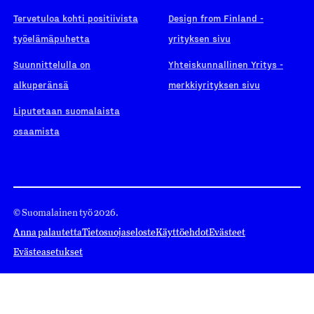
Tervetuloa kohti positiivista
Design from Finland -
työelämäpuhetta
yrityksen sivu
Suunnittelulla on
Yhteiskunnallinen Yritys -
alkuperänsä
merkkiyrityksen sivu
Liputetaan suomalaista
osaamista
© Suomalainen työ 2026.
Anna palautetta
Tietosuojaseloste
Käyttöehdot
Evästeet
Evästeasetukset