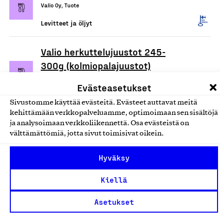
Valio Oy, Tuote
Levitteet ja öljyt
Valio herkuttelujuustot 245-
300g (kolmiopalajuustot)
Valio Oy, Tuote
Evästeasetukset
Maitotuotteet
Sivustomme käyttää evästeitä. Evästeet auttavat meitä
kehittämään verkkopalveluamme, optimoimaan sen sisältöjä
Oivariini levitteet, pehmeät
ja analysoimaan verkkoliikennettä. Osa evästeistä on
välttämättömiä, jotta sivut toimisivat oikein.
öljyt
Valio Oy, Tuote
Hyväksy
Levitteet ja öljyt
Kiellä
Valio Gold & Green
Asetukset
käyttövalmis