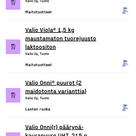
Valio Oy, Tuote
Maitotuotteet
Valio Viola® 1,5 kg
maustamaton tuorejuusto
laktoositon
Valio Oy, Tuote
Maitotuotteet
Valio Onni® puurot (2
maidotonta varianttia)
Valio Oy, Tuote
Lasten ruoka
Valio Onni(r) päärynä-
kaurapuuro UHT, 215 g