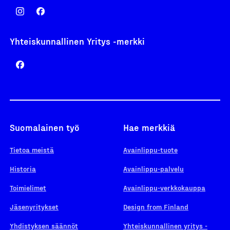
Yhteiskunnallinen Yritys -merkki
Suomalainen työ
Hae merkkiä
Tietoa meistä
Avainlippu-tuote
Historia
Avainlippu-palvelu
Toimielimet
Avainlippu-verkkokauppa
Jäsenyritykset
Design from Finland
Yhdistyksen säännöt
Yhteiskunnallinen yritys -