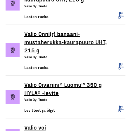
Valio Oy, Tuote
Lasten ruoka
Valio Onni(r) banaani-
mustaherukka-kaurapuuro UHT,
215 g
Valio Oy, Tuote
Lasten ruoka
Valio Oivariini® Luomu™ 350 g
HYLA® -levite
Valio Oy, Tuote
Levitteet ja öljyt
Valio voi