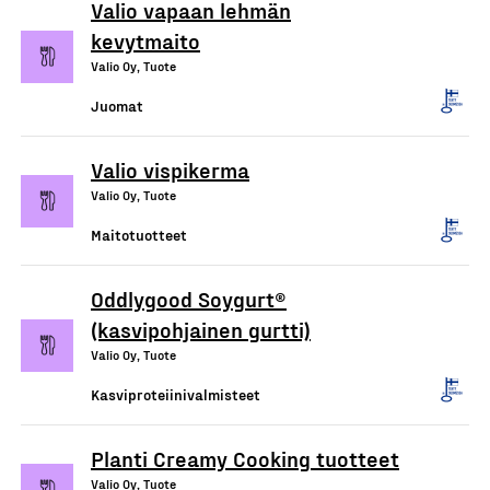
Valio vapaan lehmän
kevytmaito
Valio Oy, Tuote
Juomat
Valio vispikerma
Valio Oy, Tuote
Maitotuotteet
Oddlygood Soygurt®
(kasvipohjainen gurtti)
Valio Oy, Tuote
Kasviproteiinivalmisteet
Planti Creamy Cooking tuotteet
Valio Oy, Tuote