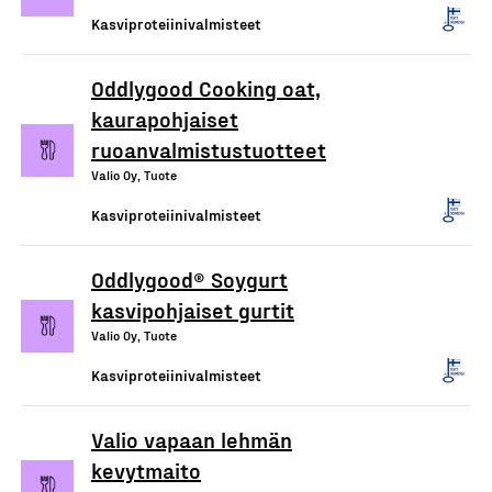
Kasviproteiinivalmisteet
Oddlygood Cooking oat,
kaurapohjaiset
ruoanvalmistustuotteet
Valio Oy, Tuote
Kasviproteiinivalmisteet
Oddlygood® Soygurt
kasvipohjaiset gurtit
Valio Oy, Tuote
Kasviproteiinivalmisteet
Valio vapaan lehmän
kevytmaito