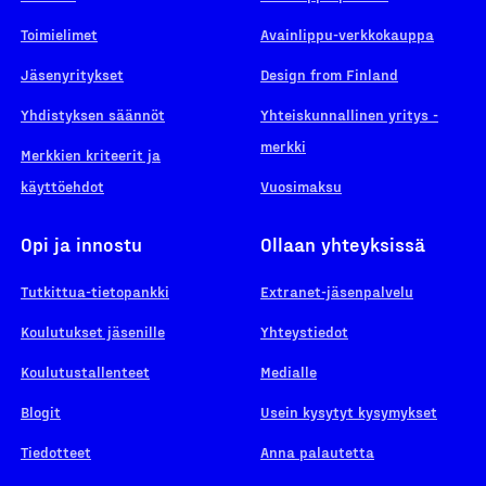
Toimielimet
Avainlippu-verkkokauppa
Jäsenyritykset
Design from Finland
Yhdistyksen säännöt
Yhteiskunnallinen yritys -
merkki
Merkkien kriteerit ja
käyttöehdot
Vuosimaksu
Opi ja innostu
Ollaan yhteyksissä
Tutkittua-tietopankki
Extranet-jäsenpalvelu
Koulutukset jäsenille
Yhteystiedot
Koulutustallenteet
Medialle
Blogit
Usein kysytyt kysymykset
Tiedotteet
Anna palautetta