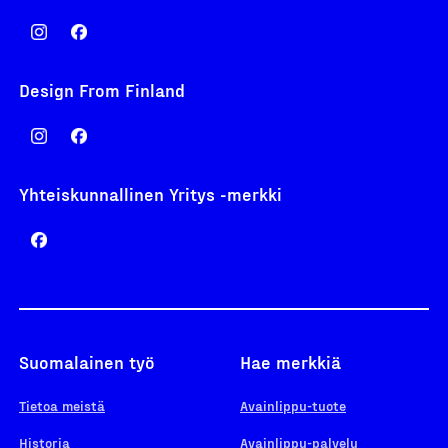
Design From Finland
Yhteiskunnallinen Yritys -merkki
Suomalainen työ
Hae merkkiä
Tietoa meistä
Avainlippu-tuote
Historia
Avainlippu-palvelu