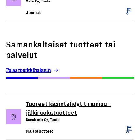
Valio Oy, Tuote
Juomat
Samankaltaiset tuotteet tai
palvelut
Palaa merkkihakuun
Tuoreet käsintehdyt tiramisu -
jälkiruokatuotteet
Benebonis Oy, Tuote
Maitotuotteet