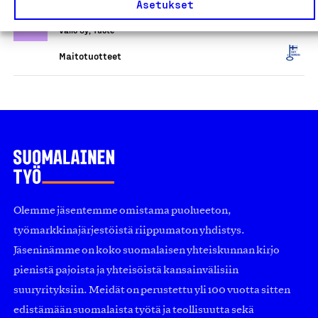
Asetukset
300g (kolmiopalajuustot)
Valio Oy, Tuote
Maitotuotteet
Olemme jäsentemme omistama puolueeton,
työmarkkinajärjestöistä riippumaton yhdistys.
Jäseninämme on koko suomalaisen yhteiskunnan kirjo
pienistä pajoista ja yhteisöistä kansainvälisiin
suuryrityksiin. Meidät on perustettu yli 100 vuotta sitten
edistämään suomalaista työtä ja teollisuutta sekä