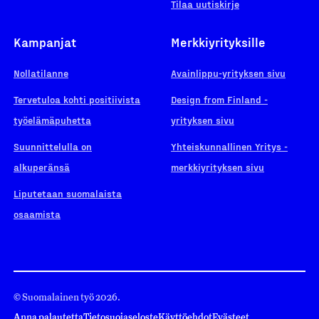
Tilaa uutiskirje
Kampanjat
Merkkiyrityksille
Nollatilanne
Avainlippu-yrityksen sivu
Tervetuloa kohti positiivista
Design from Finland -
työelämäpuhetta
yrityksen sivu
Suunnittelulla on
Yhteiskunnallinen Yritys -
alkuperänsä
merkkiyrityksen sivu
Liputetaan suomalaista
osaamista
© Suomalainen työ 2026.
Anna palautetta
Tietosuojaseloste
Käyttöehdot
Evästeet