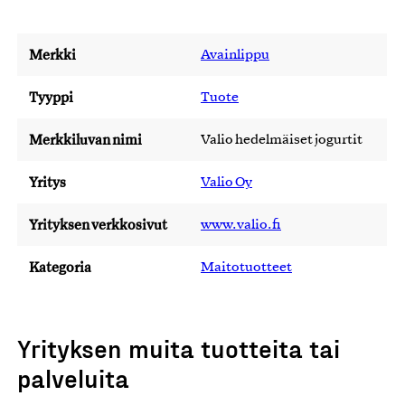
Merkki
Avainlippu
Tyyppi
Tuote
Merkkiluvan nimi
Valio hedelmäiset jogurtit
Yritys
Valio Oy
Yrityksen verkkosivut
www.valio.fi
Kategoria
Maitotuotteet
Yrityksen muita tuotteita tai
palveluita