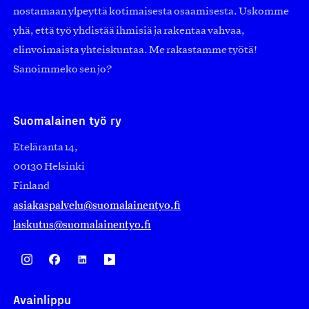
nostamaan ylpeyttä kotimaisesta osaamisesta. Uskomme
yhä, että työ yhdistää ihmisiä ja rakentaa vahvaa,
elinvoimaista yhteiskuntaa. Me rakastamme työtä!
Sanoimmeko sen jo?
Suomalainen työ ry
Eteläranta 14,
00130 Helsinki
Finland
asiakaspalvelu@suomalainentyo.fi
laskutus@suomalainentyo.fi
Avainlippu