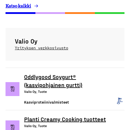
Katso kaikki
Valio Oy
Yrityksen verkkosivusto
Oddlygood Soygurt®
(kasvipohjainen gurtti)
Valio Oy, Tuote
Kasviproteiinivalmisteet
Planti Creamy Cooking tuotteet
Valio Oy, Tuote