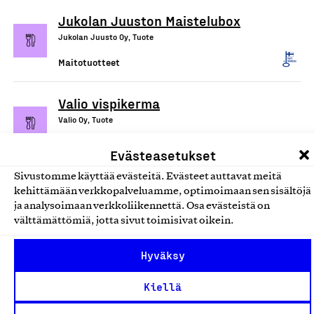
Jukolan Juuston Maistelubox
Jukolan Juusto Oy, Tuote
Maitotuotteet
Valio vispikerma
Valio Oy, Tuote
Maitotuotteet
Evästeasetukset
Sivustomme käyttää evästeitä. Evästeet auttavat meitä
Valio Viola® 1,5 kg
kehittämään verkkopalveluamme, optimoimaan sen sisältöjä
maustamaton tuorejuusto
ja analysoimaan verkkoliikennettä. Osa evästeistä on
välttämättömiä, jotta sivut toimisivat oikein.
laktoositon
Valio Oy, Tuote
Hyväksy
Maitotuotteet
Kiellä
Valio herkuttelujuustot 245-