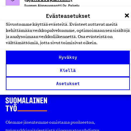
Suomen Ajoneuvopantti Oy, Palvelu
Evästeasetukset
Rahoitus- ja vakuutuspalvelut
Sivustomme käyttää evästeitä. Evästeet auttavat meitä
kehittämään verkkopalveluamme, optimoimaan sen sisältöjä
Yritysvakuuttamisen
ja analysoimaan verkkoliikennettä. Osa evästeistä on
meklaripalvelut
välttämättömiä, jotta sivut toimisivat oikein.
Gukko Oy, Palvelu
Hyväksy
Rahoitus- ja vakuutuspalvelut
Kiellä
Asetukset
Olemme jäsentemme omistama puolueeton,
työmarkkinajärjestöistä riippumaton yhdistys.