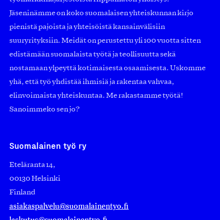
Jäseninämme on koko suomalaisen yhteiskunnan kirjo
pienistä pajoista ja yhteisöistä kansainvälisiin
suuryrityksiin. Meidät on perustettu yli 100 vuotta sitten
edistämään suomalaista työtä ja teollisuutta sekä
nostamaan ylpeyttä kotimaisesta osaamisesta. Uskomme
yhä, että työ yhdistää ihmisiä ja rakentaa vahvaa,
elinvoimaista yhteiskuntaa. Me rakastamme työtä!
Sanoimmeko sen jo?
Suomalainen työ ry
Eteläranta 14,
00130 Helsinki
Finland
asiakaspalvelu@suomalainentyo.fi
laskutus@suomalainentyo.fi