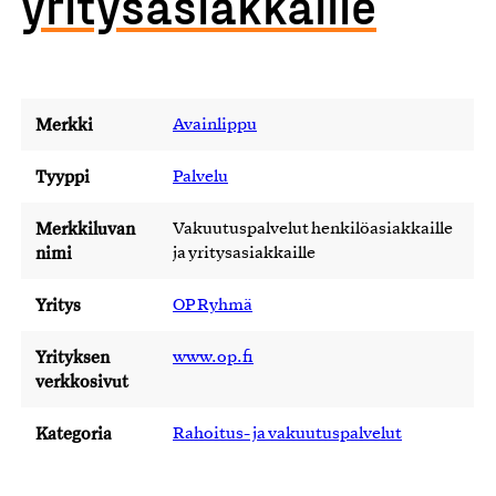
yritysasiakkaille
Merkki
Avainlippu
Tyyppi
Palvelu
Merkkiluvan
Vakuutuspalvelut henkilöasiakkaille
nimi
ja yritysasiakkaille
Yritys
OP Ryhmä
Yrityksen
www.op.fi
verkkosivut
Kategoria
Rahoitus- ja vakuutuspalvelut