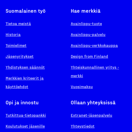
Suomalainen työ
Hae merkkiä
Tietoa meistä
Avainlippu-tuote
Historia
Avainlippu-palvelu
Toimielimet
Avainlippu-verkkokauppa
Jäsenyritykset
Design from Finland
Yhdistyksen säännöt
Yhteiskunnallinen yritys -
merkki
Merkkien kriteerit ja
käyttöehdot
Vuosimaksu
Opi ja innostu
Ollaan yhteyksissä
Tutkittua-tietopankki
Extranet-jäsenpalvelu
Koulutukset jäsenille
Yhteystiedot