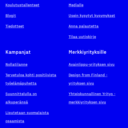
Koulutustallenteet
Medialle
Blogit
Usein kysytyt kysymykset
Tiedotteet
Anna palautetta
Tilaa uutiskirje
Kampanjat
Merkkiyrityksille
Nollatilanne
Avainlippu-yrityksen sivu
Tervetuloa kohti positiivista
Design from Finland -
työelämäpuhetta
yrityksen sivu
Suunnittelulla on
Yhteiskunnallinen Yritys -
alkuperänsä
merkkiyrityksen sivu
Liputetaan suomalaista
osaamista