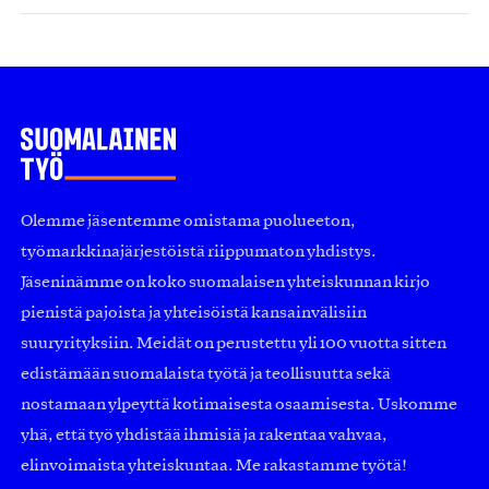
Olemme jäsentemme omistama puolueeton,
työmarkkinajärjestöistä riippumaton yhdistys.
Jäseninämme on koko suomalaisen yhteiskunnan kirjo
pienistä pajoista ja yhteisöistä kansainvälisiin
suuryrityksiin. Meidät on perustettu yli 100 vuotta sitten
edistämään suomalaista työtä ja teollisuutta sekä
nostamaan ylpeyttä kotimaisesta osaamisesta. Uskomme
yhä, että työ yhdistää ihmisiä ja rakentaa vahvaa,
elinvoimaista yhteiskuntaa. Me rakastamme työtä!