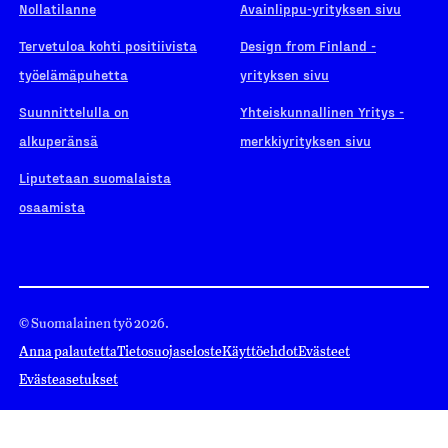
Nollatilanne
Avainlippu-yrityksen sivu
Tervetuloa kohti positiivista
Design from Finland -
työelämäpuhetta
yrityksen sivu
Suunnittelulla on
Yhteiskunnallinen Yritys -
alkuperänsä
merkkiyrityksen sivu
Liputetaan suomalaista
osaamista
© Suomalainen työ 2026.
Anna palautetta
Tietosuojaseloste
Käyttöehdot
Evästeet
Evästeasetukset