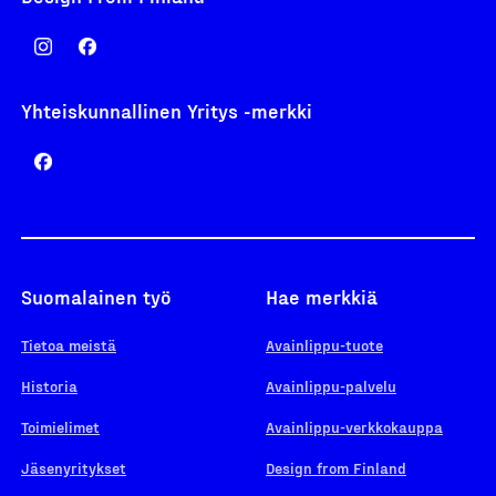
Yhteiskunnallinen Yritys -merkki
Suomalainen työ
Hae merkkiä
Tietoa meistä
Avainlippu-tuote
Historia
Avainlippu-palvelu
Toimielimet
Avainlippu-verkkokauppa
Jäsenyritykset
Design from Finland