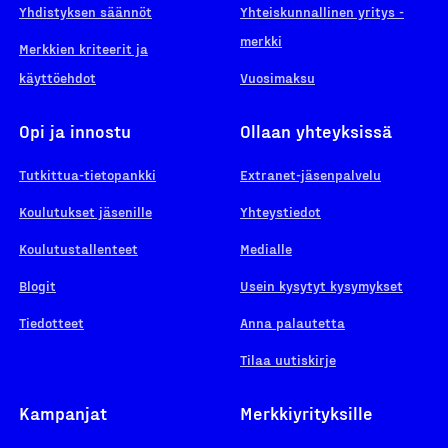
Yhdistyksen säännöt
Yhteiskunnallinen yritys -
merkki
Merkkien kriteerit ja
käyttöehdot
Vuosimaksu
Opi ja innostu
Ollaan yhteyksissä
Tutkittua-tietopankki
Extranet-jäsenpalvelu
Koulutukset jäsenille
Yhteystiedot
Koulutustallenteet
Medialle
Blogit
Usein kysytyt kysymykset
Tiedotteet
Anna palautetta
Tilaa uutiskirje
Kampanjat
Merkkiyrityksille