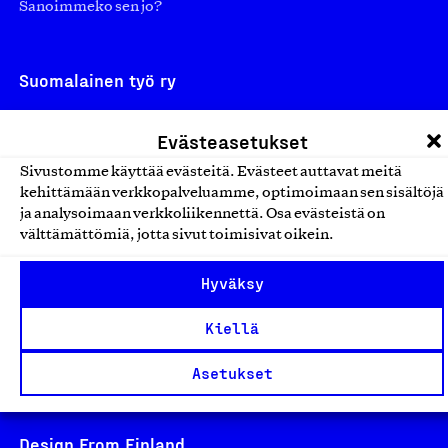
Sanoimmeko sen jo?
Suomalainen työ ry
Eteläranta 14,
Evästeasetukset
00130 Helsinki
Sivustomme käyttää evästeitä. Evästeet auttavat meitä
Finland
kehittämään verkkopalveluamme, optimoimaan sen sisältöjä
asiakaspalvelu@suomalainentyo.fi
ja analysoimaan verkkoliikennettä. Osa evästeistä on
laskutus@suomalainentyo.fi
välttämättömiä, jotta sivut toimisivat oikein.
Hyväksy
Kiellä
Avainlippu
Asetukset
Design From Finland