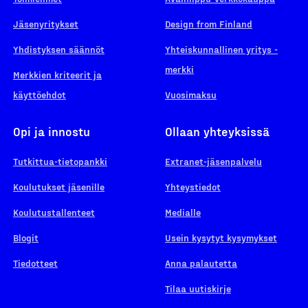
Jäsenyritykset
Design from Finland
Yhdistyksen säännöt
Yhteiskunnallinen yritys -
merkki
Merkkien kriteerit ja
käyttöehdot
Vuosimaksu
Opi ja innostu
Ollaan yhteyksissä
Tutkittua-tietopankki
Extranet-jäsenpalvelu
Koulutukset jäsenille
Yhteystiedot
Koulutustallenteet
Medialle
Blogit
Usein kysytyt kysymykset
Tiedotteet
Anna palautetta
Tilaa uutiskirje