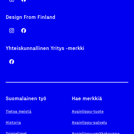
Design From Finland
Yhteiskunnallinen Yritys -merkki
Suomalainen työ
Hae merkkiä
Tietoa meistä
Avainlippu-tuote
Historia
Avainlippu-palvelu
Toimielimet
Avainlippu-verkkokauppa