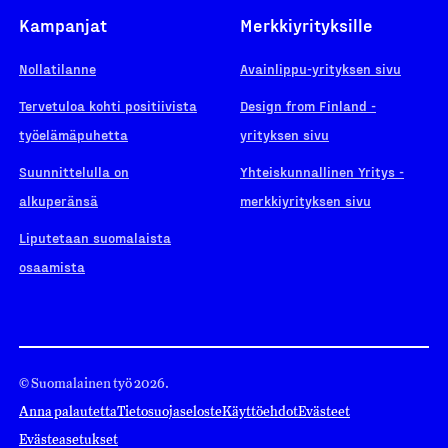
Kampanjat
Merkkiyrityksille
Nollatilanne
Avainlippu-yrityksen sivu
Tervetuloa kohti positiivista
Design from Finland -
työelämäpuhetta
yrityksen sivu
Suunnittelulla on
Yhteiskunnallinen Yritys -
alkuperänsä
merkkiyrityksen sivu
Liputetaan suomalaista
osaamista
© Suomalainen työ 2026.
Anna palautetta
Tietosuojaseloste
Käyttöehdot
Evästeet
Evästeasetukset