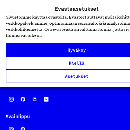
yhä, että työ yhdistää ihmisiä ja rakentaa vahvaa,
Evästeasetukset
elinvoimaista yhteiskuntaa. Me rakastamme työtä!
Sivustomme käyttää evästeitä. Evästeet auttavat meitä kehi
Sanoimmeko sen jo?
verkkopalveluamme, optimoimaan sen sisältöjä ja analysoim
verkkoliikennettä. Osa evästeistä on välttämättömiä, jotta siv
toimisivat oikein.
Suomalainen työ ry
Hyväksy
Eteläranta 14,
00130 Helsinki
Kiellä
Finland
Asetukset
asiakaspalvelu@suomalainentyo.fi
laskutus@suomalainentyo.fi
Avainlippu