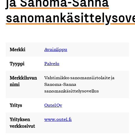
ja Sanoma-Sanna
sanomankäsittelysove
Merkki
Avainlippu
Tyyppi
Palvelu
Merkkiluvan
Vahtimikko sanomansiirtolaite ja
nimi
Sanoma-Sanna
sanomankäsittelysovellus
Yritys
Outel Oy
Yrityksen
www.outel.fi
verkkosivut