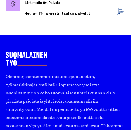
Kärkimedia Oy, Palvelu
Media-, IT- ja viestintäalan palvelut
Olemme jäsentemme omistama puolueeton,
työmarkkinajärjestöistä riippumaton yhdistys.
Jäseninämme on koko suomalaisen yhteiskunnan kirjo
pienistä pajoista ja yhteisöistä kansainvälisiin
suuryrityksiin. Meidät on perustettu yli 100 vuotta sitten
edistämään suomalaista työtä ja teollisuutta sekä
nostamaan ylpeyttä kotimaisesta osaamisesta. Uskomme