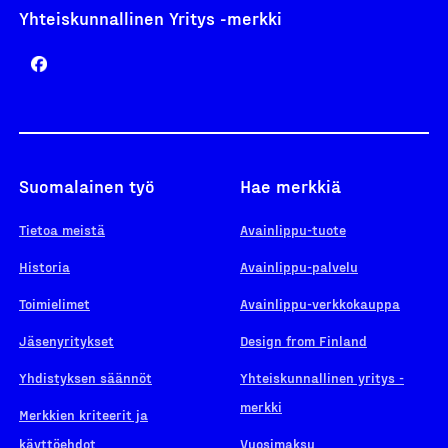
Yhteiskunnallinen Yritys -merkki
Suomalainen työ
Hae merkkiä
Tietoa meistä
Avainlippu-tuote
Historia
Avainlippu-palvelu
Toimielimet
Avainlippu-verkkokauppa
Jäsenyritykset
Design from Finland
Yhdistyksen säännöt
Yhteiskunnallinen yritys -
merkki
Merkkien kriteerit ja
käyttöehdot
Vuosimaksu