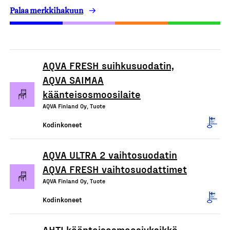
Palaa merkkihakuun
AQVA FRESH suihkusuodatin,
AQVA SAIMAA
käänteisosmoosilaite
AQVA Finland Oy, Tuote
Kodinkoneet
AQVA ULTRA 2 vaihtosuodatin
AQVA FRESH vaihtosuodattimet
AQVA Finland Oy, Tuote
Kodinkoneet
AHTI käänteisosmoosiyksikkö