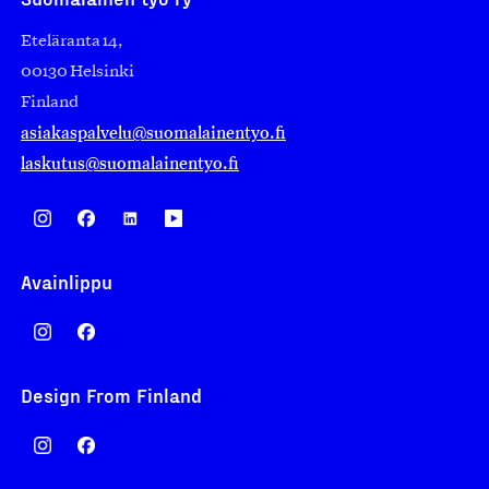
Eteläranta 14,
00130 Helsinki
Finland
asiakaspalvelu@suomalainentyo.fi
laskutus@suomalainentyo.fi
Avainlippu
Design From Finland