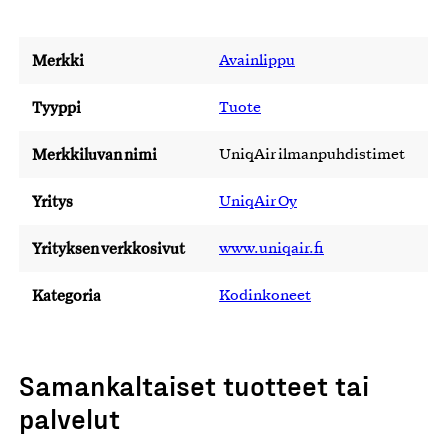
Merkki
Avainlippu
Tyyppi
Tuote
Merkkiluvan nimi
UniqAir ilmanpuhdistimet
Yritys
UniqAir Oy
Yrityksen verkkosivut
www.uniqair.fi
Kategoria
Kodinkoneet
Samankaltaiset tuotteet tai
palvelut