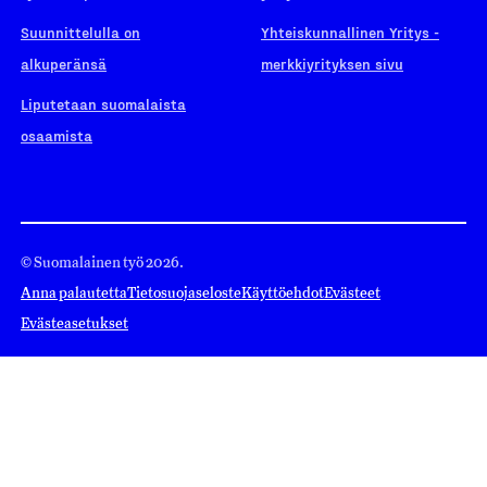
Suunnittelulla on
Yhteiskunnallinen Yritys -
alkuperänsä
merkkiyrityksen sivu
Liputetaan suomalaista
osaamista
© Suomalainen työ 2026.
Anna palautetta
Tietosuojaseloste
Käyttöehdot
Evästeet
Evästeasetukset