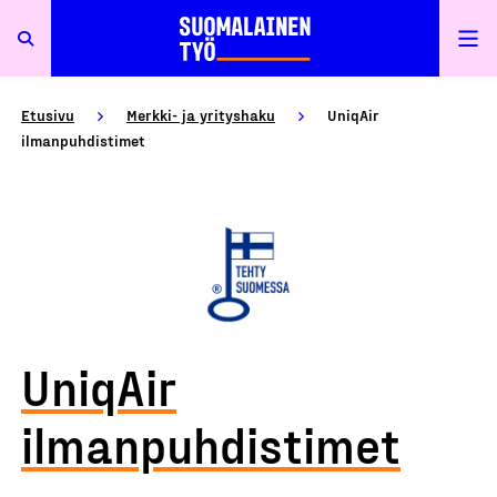
Etusivu
Merkki- ja yrityshaku
UniqAir
ilmanpuhdistimet
UniqAir
ilmanpuhdistimet