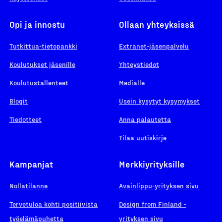
Opi ja innostu
Ollaan yhteyksissä
Tutkittua-tietopankki
Extranet-jäsenpalvelu
Koulutukset jäsenille
Yhteystiedot
Koulutustallenteet
Medialle
Blogit
Usein kysytyt kysymykset
Tiedotteet
Anna palautetta
Tilaa uutiskirje
Kampanjat
Merkkiyrityksille
Nollatilanne
Avainlippu-yrityksen sivu
Tervetuloa kohti positiivista
Design from Finland -
työelämäpuhetta
yrityksen sivu