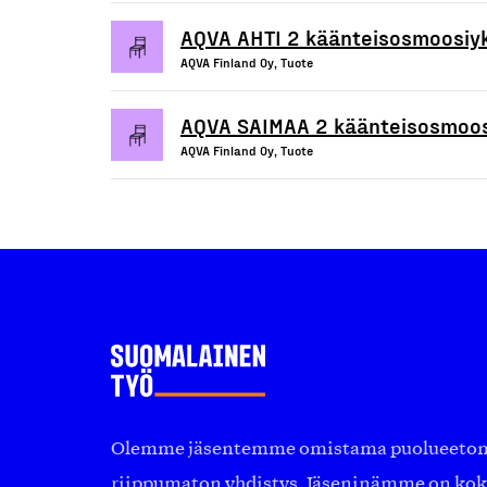
AQVA AHTI 2 käänteisosmoosiy
AQVA Finland Oy, Tuote
AQVA SAIMAA 2 käänteisosmoos
AQVA Finland Oy, Tuote
Olemme jäsentemme omistama puolueeton, 
riippumaton yhdistys. Jäseninämme on ko