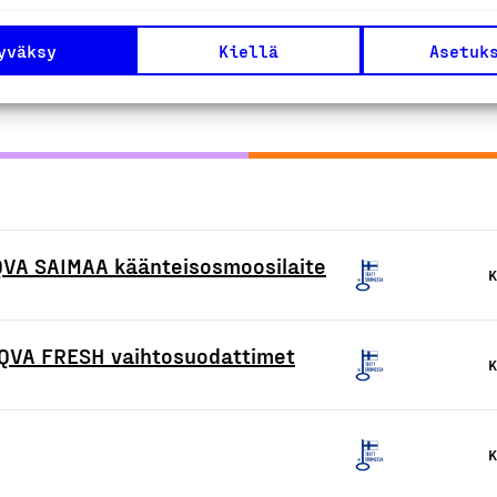
uotteet tai
yväksy
Kiellä
Asetuk
QVA SAIMAA käänteisosmoosilaite
K
AQVA FRESH vaihtosuodattimet
K
K