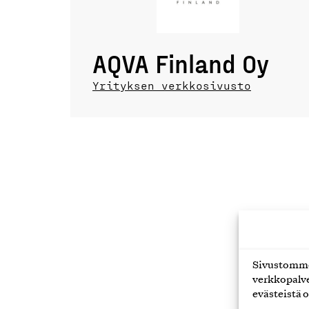
AQVA Finland Oy
Yrityksen verkkosivusto
Sivustomme 
verkkopalve
evästeistä o