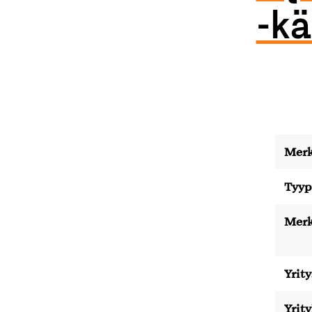
-kä
Merk
Tyyp
Merk
Yrity
Yrit