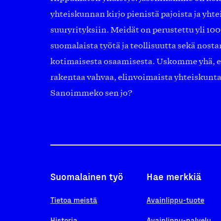
yhteiskunnan kirjo pienistä pajoista ja yhte
suuryrityksiin. Meidät on perustettu yli 10
suomalaista työtä ja teollisuutta sekä nost
kotimaisesta osaamisesta. Uskomme yhä, ett
rakentaa vahvaa, elinvoimaista yhteiskunt
Sanoimmeko sen jo?
Suomalainen työ
Hae merkkiä
Tietoa meistä
Avainlippu-tuote
Historia
Avainlippu-palvelu