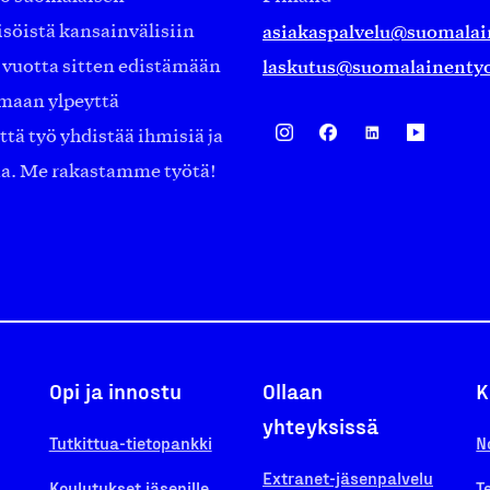
asiakaspalvelu@suomalai
isöistä kansainvälisiin
laskutus@suomalainentyo
0 vuotta sitten edistämään
amaan ylpeyttä
ä työ yhdistää ihmisiä ja
aa. Me rakastamme työtä!
Opi ja innostu
Ollaan
K
yhteyksissä
Tutkittua-tietopankki
N
Extranet-jäsenpalvelu
Koulutukset jäsenille
T