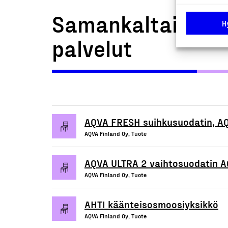
Samankaltaiset t
H
palvelut
AQVA FRESH suihkusuodatin, A
AQVA Finland Oy, Tuote
AQVA ULTRA 2 vaihtosuodatin 
AQVA Finland Oy, Tuote
AHTI käänteisosmoosiyksikkö
AQVA Finland Oy, Tuote