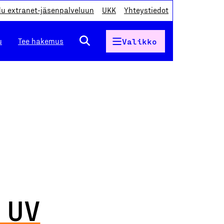
du extranet-jäsenpalveluun
UKK
Yhteystiedot
u
Tee hakemus
Valikko
 UV