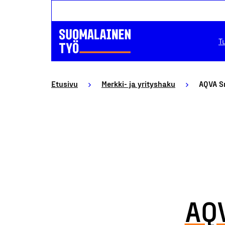
T
Etusivu
Merkki- ja yrityshaku
AQVA S
AQ