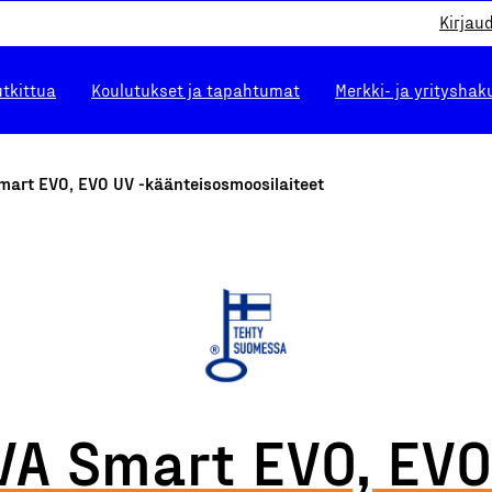
Kirjau
utkittua
Koulutukset ja tapahtumat
Merkki- ja yrityshak
mart EVO, EVO UV -käänteisosmoosilaiteet
VA Smart EVO, EVO