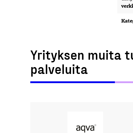
verk
Kate
Yrityksen muita t
palveluita