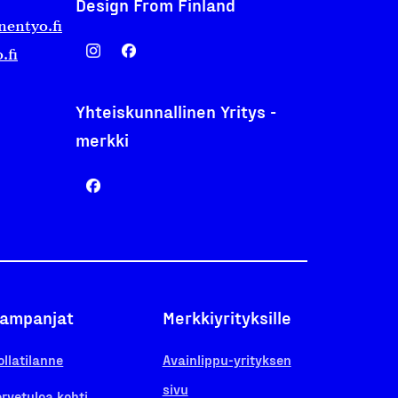
Design From Finland
nentyo.fi
.fi
Yhteiskunnallinen Yritys -
merkki
ampanjat
Merkkiyrityksille
ollatilanne
Avainlippu-yrityksen
sivu
ervetuloa kohti