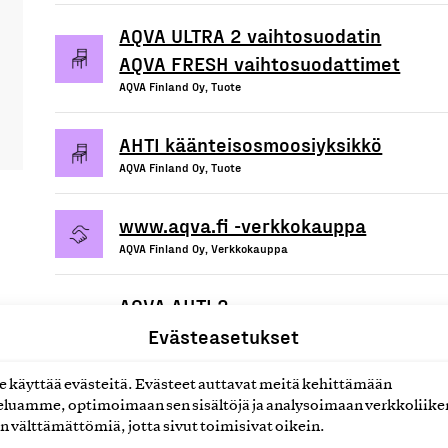
AQVA ULTRA 2 vaihtosuodatin
AQVA FRESH vaihtosuodattimet
AQVA Finland Oy, Tuote
AHTI käänteisosmoosiyksikkö
AQVA Finland Oy, Tuote
www.aqva.fi -verkkokauppa
AQVA Finland Oy, Verkkokauppa
AQVA AHTI 2
käänteisosmoosiyksikkö
Evästeasetukset
AQVA Finland Oy, Tuote
käyttää evästeitä. Evästeet auttavat meitä kehittämään
luamme, optimoimaan sen sisältöjä ja analysoimaan verkkoliike
n välttämättömiä, jotta sivut toimisivat oikein.