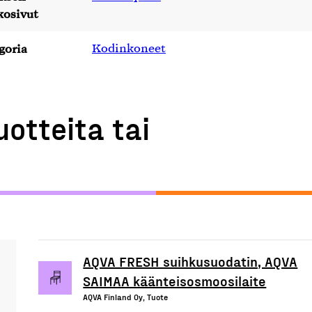
kosivut
goria
Kodinkoneet
uotteita tai
AQVA FRESH suihkusuodatin, AQVA
SAIMAA käänteisosmoosilaite
AQVA Finland Oy, Tuote