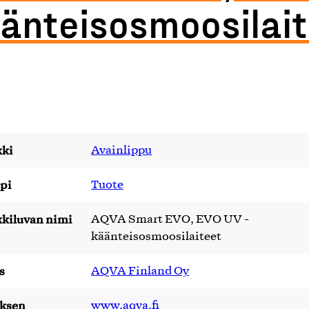
änteisosmoosilai
ki
Avainlippu
pi
Tuote
kiluvan nimi
AQVA Smart EVO, EVO UV -
käänteisosmoosilaiteet
s
AQVA Finland Oy
yksen
www.aqva.fi