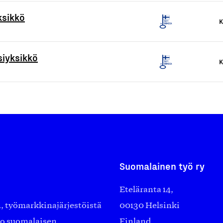
ksikkö
K
iyksikkö
K
Suomalainen työ ry
Eteläranta 14,
työmarkkinajärjestöistä
00130 Helsinki
ko suomalaisen
Finland