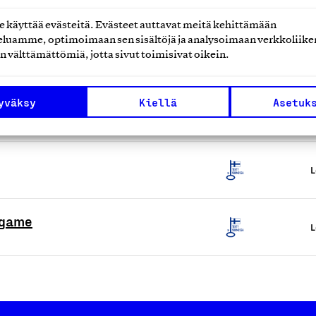
käyttää evästeitä. Evästeet auttavat meitä kehittämään
luamme, optimoimaan sen sisältöjä ja analysoimaan verkkoliike
alluksen pulmapeli
L
n välttämättömiä, jotta sivut toimisivat oikein.
yväksy
Kiellä
Asetuk
L
L
 game
L