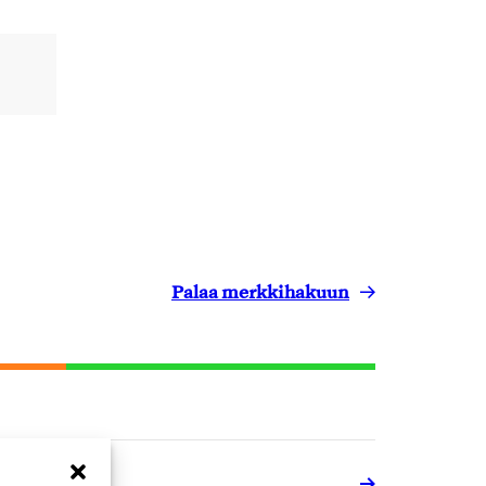
Palaa merkkihakuun
elut ja pelit