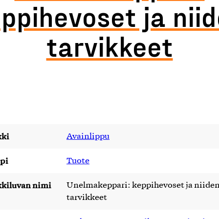
ppihevoset ja nii
tarvikkeet
ki
Avainlippu
pi
Tuote
kiluvan nimi
Unelmakeppari: keppihevoset ja niide
tarvikkeet