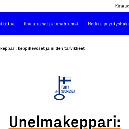
Kirjau
utkittua
Koulutukset ja tapahtumat
Merkki- ja yrityshak
eppari: keppihevoset ja niiden tarvikkeet
Unelmakeppari: