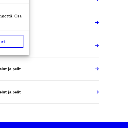
nnettä. Osa
elut ja pelit
set
elut ja pelit
elut ja pelit
elut ja pelit