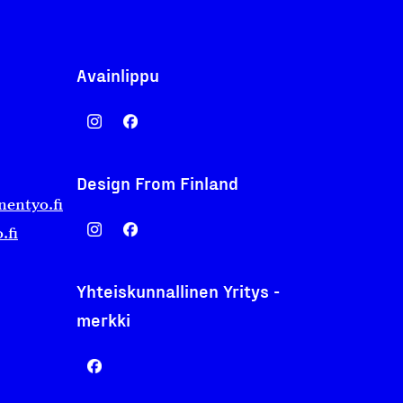
Avainlippu
Design From Finland
nentyo.fi
.fi
Yhteiskunnallinen Yritys -
merkki