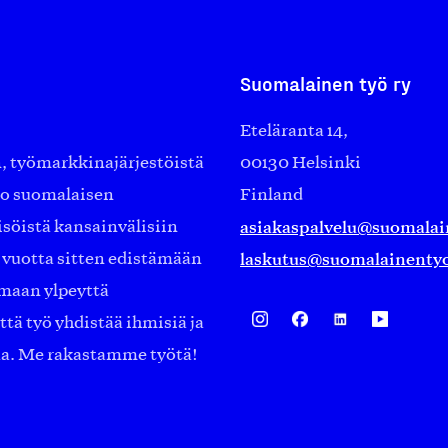
Suomalainen työ ry
Eteläranta 14,
työmarkkinajärjestöistä
00130 Helsinki
ko suomalaisen
Finland
asiakaspalvelu@suomalai
isöistä kansainvälisiin
laskutus@suomalainentyo
0 vuotta sitten edistämään
amaan ylpeyttä
ä työ yhdistää ihmisiä ja
aa. Me rakastamme työtä!