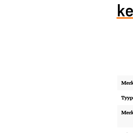
ke
Merk
Tyyp
Merk