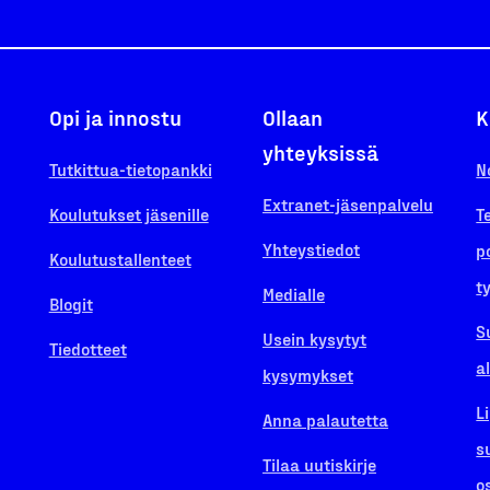
Opi ja innostu
Ollaan
K
yhteyksissä
Tutkittua-tietopankki
N
Extranet-jäsenpalvelu
Koulutukset jäsenille
T
Yhteystiedot
p
Koulutustallenteet
t
Medialle
Blogit
S
Usein kysytyt
Tiedotteet
a
kysymykset
L
Anna palautetta
s
Tilaa uutiskirje
o