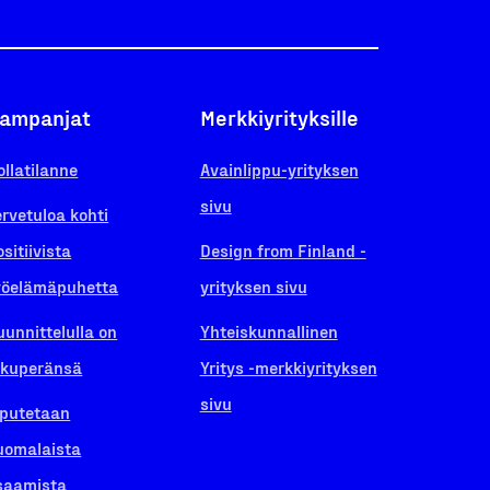
ampanjat
Merkkiyrityksille
ollatilanne
Avainlippu-yrityksen
sivu
ervetuloa kohti
ositiivista
Design from Finland -
yöelämäpuhetta
yrityksen sivu
uunnittelulla on
Yhteiskunnallinen
lkuperänsä
Yritys -merkkiyrityksen
sivu
iputetaan
uomalaista
saamista