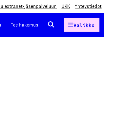
du extranet-jäsenpalveluun
UKK
Yhteystiedot
u
Tee hakemus
Valikko