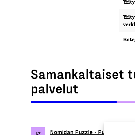
Yrity
Yrit
verk
Kate
Samankaltaiset t
palvelut
Nomidan Puzzle - Pulmapeli