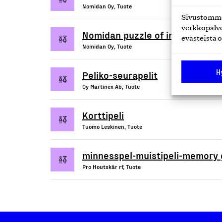
Nomidan Oy, Tuote
Sivustomme 
verkkopalve
Nomidan puzzle of insight - Oiv
evästeistä o
Nomidan Oy, Tuote
H
Peliko-seurapelit
Oy Martinex Ab, Tuote
Korttipeli
Tuomo Leskinen, Tuote
minnesspel-muistipeli-memory
Pro Houtskär rf, Tuote