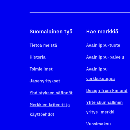
Suomalainen työ
Hae merkkiä
Tietoa meistä
Avainlippu-tuote
Historia
Avainlippu-palvelu
Toimielimet
Avainlippu-
verkkokauppa
Jäsenyritykset
Design from Finland
Yhdistyksen säännöt
Yhteiskunnallinen
Merkkien kriteerit ja
yritys -merkki
käyttöehdot
Vuosimaksu