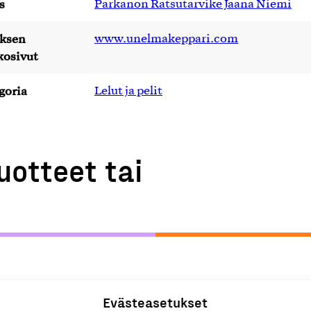
s
Parkanon Ratsutarvike Jaana Niemi
yksen
www.unelmakeppari.com
kosivut
goria
Lelut ja pelit
uotteet tai
Evästeasetukset
L