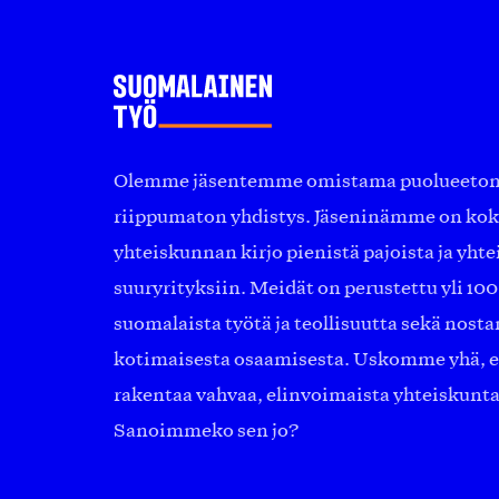
Olemme jäsentemme omistama puolueeton, 
riippumaton yhdistys. Jäseninämme on ko
yhteiskunnan kirjo pienistä pajoista ja yhte
suuryrityksiin. Meidät on perustettu yli 10
suomalaista työtä ja teollisuutta sekä nost
kotimaisesta osaamisesta. Uskomme yhä, ett
rakentaa vahvaa, elinvoimaista yhteiskunt
Sanoimmeko sen jo?