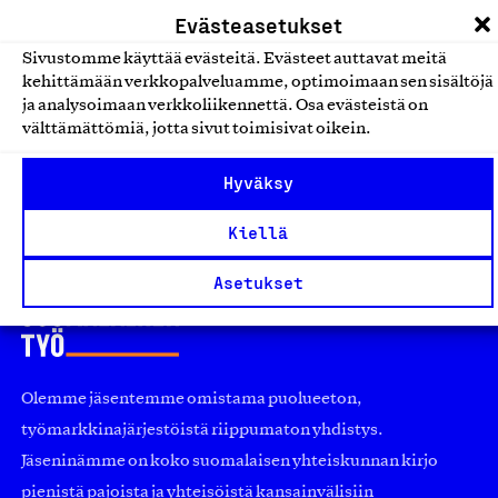
Evästeasetukset
Lelut ja pelit
Sivustomme käyttää evästeitä. Evästeet auttavat meitä
kehittämään verkkopalveluamme, optimoimaan sen sisältöjä
aMount lautapelit
ja analysoimaan verkkoliikennettä. Osa evästeistä on
Alter Finland Oy, Tuote
välttämättömiä, jotta sivut toimisivat oikein.
Lelut ja pelit
Hyväksy
Kiellä
Asetukset
Olemme jäsentemme omistama puolueeton,
työmarkkinajärjestöistä riippumaton yhdistys.
Jäseninämme on koko suomalaisen yhteiskunnan kirjo
pienistä pajoista ja yhteisöistä kansainvälisiin