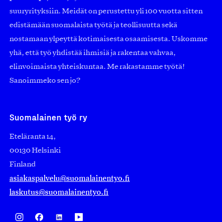
suuryrityksiin. Meidät on perustettu yli 100 vuotta sitten
edistämään suomalaista työtä ja teollisuutta sekä
nostamaan ylpeyttä kotimaisesta osaamisesta. Uskomme
yhä, että työ yhdistää ihmisiä ja rakentaa vahvaa,
elinvoimaista yhteiskuntaa. Me rakastamme työtä!
Sanoimmeko sen jo?
Suomalainen työ ry
Eteläranta 14,
00130 Helsinki
Finland
asiakaspalvelu@suomalainentyo.fi
laskutus@suomalainentyo.fi