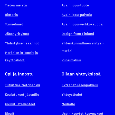
Tietoa meistä
Avainlippu-tuote
Historia
Avainlippu-palvelu
Toimielimet
Avainlippu-verkkokauppa
Jäsenyritykset
Design from Finland
Yhdistyksen säännöt
Yhteiskunnallinen yritys -
merkki
Merkkien kriteerit ja
käyttöehdot
Vuosimaksu
Opi ja innostu
Ollaan yhteyksissä
Tutkittua-tietopankki
Extranet-jäsenpalvelu
Koulutukset jäsenille
Yhteystiedot
Koulutustallenteet
Medialle
Blogit
Usein kysytyt kysymykset