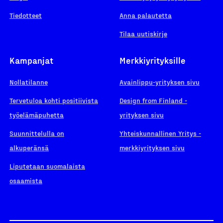
Tiedotteet
Anna palautetta
Tilaa uutiskirje
Kampanjat
Merkkiyrityksille
Nollatilanne
Avainlippu-yrityksen sivu
Tervetuloa kohti positiivista
Design from Finland -
työelämäpuhetta
yrityksen sivu
Suunnittelulla on
Yhteiskunnallinen Yritys -
alkuperänsä
merkkiyrityksen sivu
Liputetaan suomalaista
osaamista