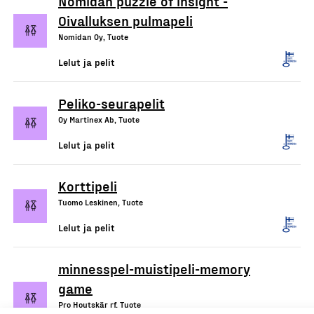
Nomidan puzzle of insight -
Oivalluksen pulmapeli
Nomidan Oy, Tuote
Lelut ja pelit
Peliko-seurapelit
Oy Martinex Ab, Tuote
Lelut ja pelit
Korttipeli
Tuomo Leskinen, Tuote
Lelut ja pelit
minnesspel-muistipeli-memory
game
Pro Houtskär rf, Tuote