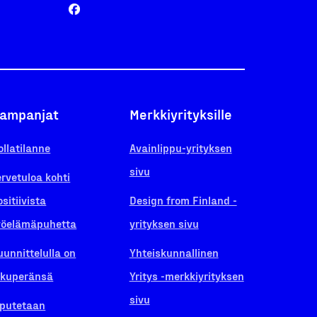
ampanjat
Merkkiyrityksille
ollatilanne
Avainlippu-yrityksen
sivu
ervetuloa kohti
ositiivista
Design from Finland -
yöelämäpuhetta
yrityksen sivu
uunnittelulla on
Yhteiskunnallinen
lkuperänsä
Yritys -merkkiyrityksen
sivu
iputetaan