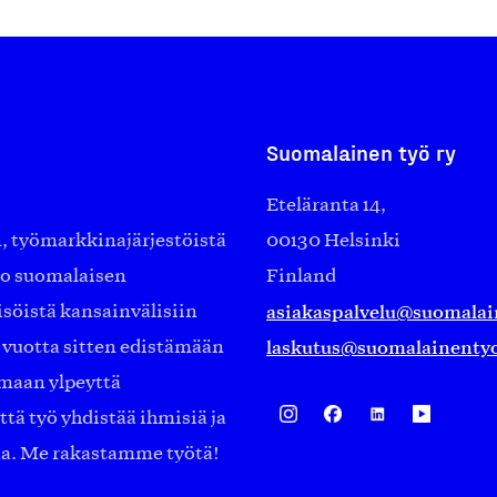
Suomalainen työ ry
Eteläranta 14,
työmarkkinajärjestöistä
00130 Helsinki
ko suomalaisen
Finland
asiakaspalvelu@suomalai
isöistä kansainvälisiin
laskutus@suomalainentyo
0 vuotta sitten edistämään
amaan ylpeyttä
ä työ yhdistää ihmisiä ja
aa. Me rakastamme työtä!