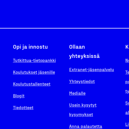
Opi ja innostu
Ollaan
K
yhteyksissä
Tutkittua-tietopankki
N
Extranet-jäsenpalvelu
Koulutukset jäsenille
T
Yhteystiedot
p
Koulutustallenteet
t
Medialle
Blogit
S
Usein kysytyt
Tiedotteet
a
kysymykset
L
Anna palautetta