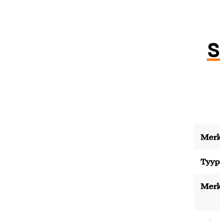
s
Merk
Tyyp
Merk