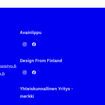
Avainlippu
Design From Finland
nentyo.fi
.fi
Yhteiskunnallinen Yritys -
merkki