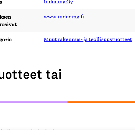
s
Inducing Oy
yksen
www.inducing.fi
kosivut
goria
Muut rakennus- ja teollisuustuotteet
uotteet tai
lmät, parvekelasitukset,