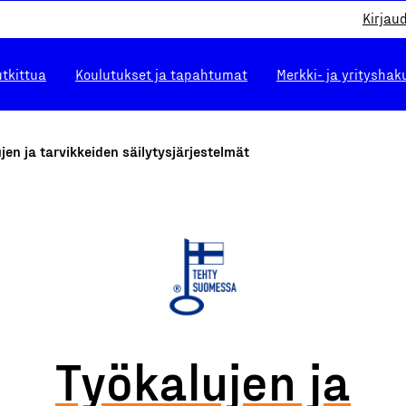
Kirjau
utkittua
Koulutukset ja tapahtumat
Merkki- ja yrityshak
jen ja tarvikkeiden säilytysjärjestelmät
Työkalujen ja