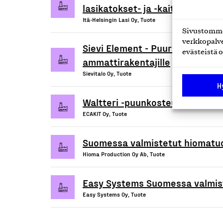
lasikatokset- ja -kaiteet
Itä-Helsingin Lasi Oy, Tuote
Sivustomme 
verkkopalve
Sievi Element - Puurakenteiset 
evästeistä o
ammattirakentajille
Sievitalo Oy, Tuote
H
Waltteri -puunkosteusmittari
ECAKIT Oy, Tuote
Suomessa valmistetut hiomatu
Hioma Production Oy Ab, Tuote
Easy Systems Suomessa valmist
Easy Systems Oy, Tuote