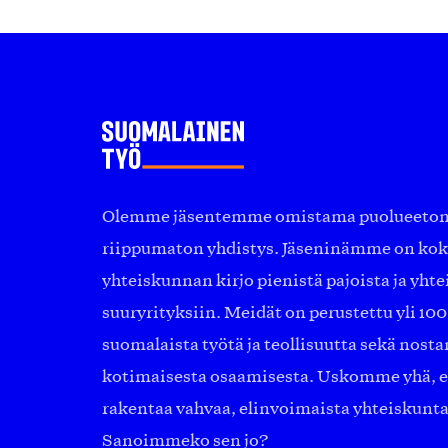
Olemme jäsentemme omistama puolueeton, 
riippumaton yhdistys. Jäseninämme on ko
yhteiskunnan kirjo pienistä pajoista ja yhte
suuryrityksiin. Meidät on perustettu yli 10
suomalaista työtä ja teollisuutta sekä nost
kotimaisesta osaamisesta. Uskomme yhä, ett
rakentaa vahvaa, elinvoimaista yhteiskunt
Sanoimmeko sen jo?