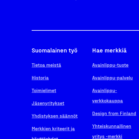
Suomalainen työ
Hae merkkiä
Tietoa meistä
Avainlippu-tuote
Historia
Avainlippu-palvelu
Toimielimet
Avainlippu-
verkkokauppa
Jäsenyritykset
Design from Finland
Yhdistyksen säännöt
Yhteiskunnallinen
Merkkien kriteerit ja
yritys -merkki
käyttöehdot