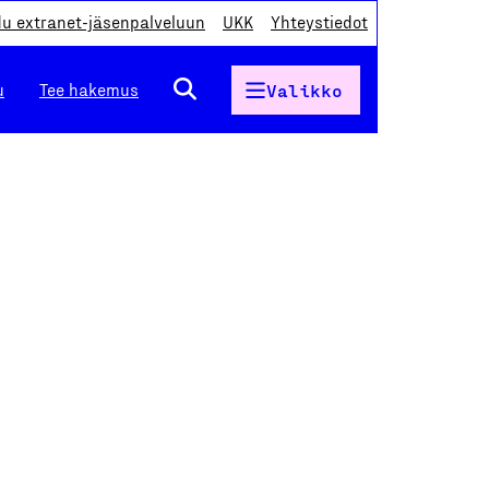
du extranet-jäsenpalveluun
UKK
Yhteystiedot
u
Tee hakemus
Valikko