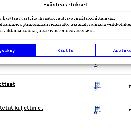
Evästeasetukset
M
käyttää evästeitä. Evästeet auttavat meitä kehittämään
luamme, optimoimaan sen sisältöjä ja analysoimaan verkkoliike
seinä- ja kattoelementit
n välttämättömiä, jotta sivut toimisivat oikein.
M
yväksy
Kiellä
Asetuk
M
otteet
M
etut kuljettimet
M