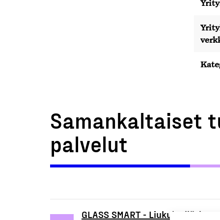
Yrity
Yrit
verk
Kate
Samankaltaiset t
palvelut
GLASS SMART - Liukulasijärjeste