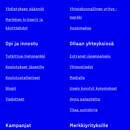
Yhdistyksen säännöt
Yhteiskunnallinen yritys -
merkki
Merkkien kriteerit ja
käyttöehdot
Vuosimaksu
Opi ja innostu
Ollaan yhteyksissä
Tutkittua-tietopankki
Extranet-jäsenpalvelu
Koulutukset jäsenille
Yhteystiedot
Koulutustallenteet
Medialle
Blogit
Usein kysytyt kysymykset
Tiedotteet
Anna palautetta
Tilaa uutiskirje
Kampanjat
Merkkiyrityksille