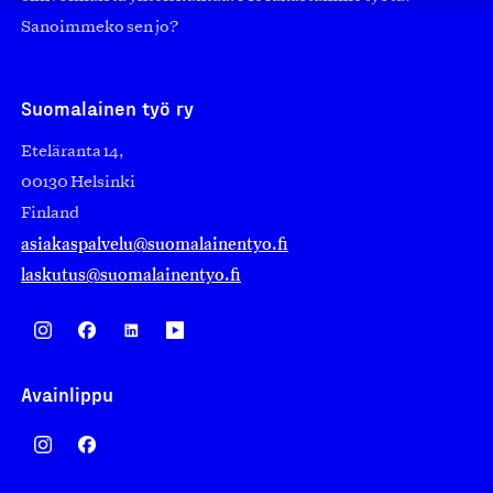
Sanoimmeko sen jo?
Suomalainen työ ry
Eteläranta 14,
00130 Helsinki
Finland
asiakaspalvelu@suomalainentyo.fi
laskutus@suomalainentyo.fi
Avainlippu