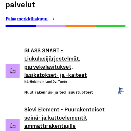
palvelut
Palaa merkkihakuun
GLASS SMART -
Liukulasijärjestelmät,
parvekelasitukset,
lasikatokset- ja -kaiteet
Itä-Helsingin Lasi Oy, Tuote
Muut rakennus- ja teollisuustuotteet
Sievi Element - Puurakenteiset
seinä- ja kattoelementit
ammattirakentajille