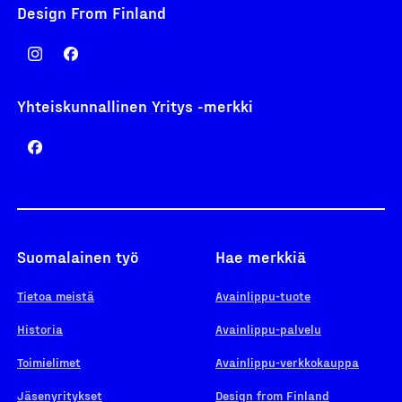
Design From Finland
Yhteiskunnallinen Yritys -merkki
Suomalainen työ
Hae merkkiä
Tietoa meistä
Avainlippu-tuote
Historia
Avainlippu-palvelu
Toimielimet
Avainlippu-verkkokauppa
Jäsenyritykset
Design from Finland