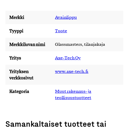
Merkki
Avainlippu
Tyyppi
Tuote
Merkkiluvan nimi
Glassmasters, tilanjakaja
Yritys
Axe-Tech Oy
Yrityksen
www.axe-tech.fi
verkkosivut
Kategoria
Muut rakennus- ja
teollisuustuotteet
Samankaltaiset tuotteet tai