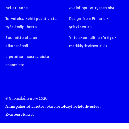
Nollatilanne
Avainlippu-yrityksen sivu
Tervetuloa kohti positiivista
Design from Finland -
työelämäpuhetta
yrityksen sivu
Suunnittelulla on
Yhteiskunnallinen Yritys -
alkuperänsä
merkkiyrityksen sivu
Liputetaan suomalaista
osaamista
© Suomalainen työ 2026.
Anna palautetta
Tietosuojaseloste
Käyttöehdot
Evästeet
Evästeasetukset