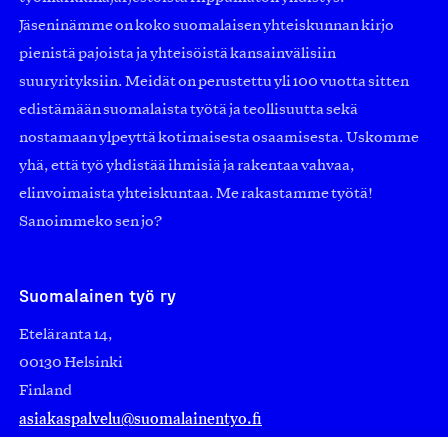
Jäseninämme on koko suomalaisen yhteiskunnan kirjo
pienistä pajoista ja yhteisöistä kansainvälisiin
suuryrityksiin. Meidät on perustettu yli 100 vuotta sitten
edistämään suomalaista työtä ja teollisuutta sekä
nostamaan ylpeyttä kotimaisesta osaamisesta. Uskomme
yhä, että työ yhdistää ihmisiä ja rakentaa vahvaa,
elinvoimaista yhteiskuntaa. Me rakastamme työtä!
Sanoimmeko sen jo?
Suomalainen työ ry
Eteläranta 14,
00130 Helsinki
Finland
asiakaspalvelu@suomalainentyo.fi
laskutus@suomalainentyo.fi