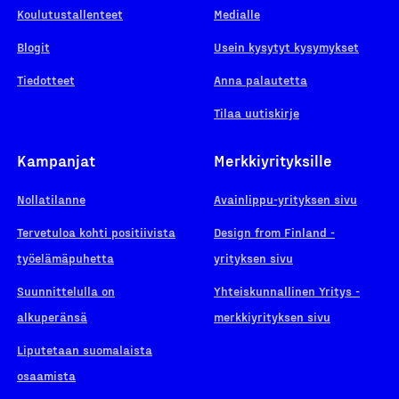
Koulutustallenteet
Medialle
Blogit
Usein kysytyt kysymykset
Tiedotteet
Anna palautetta
Tilaa uutiskirje
Kampanjat
Merkkiyrityksille
Nollatilanne
Avainlippu-yrityksen sivu
Tervetuloa kohti positiivista
Design from Finland -
työelämäpuhetta
yrityksen sivu
Suunnittelulla on
Yhteiskunnallinen Yritys -
alkuperänsä
merkkiyrityksen sivu
Liputetaan suomalaista
osaamista