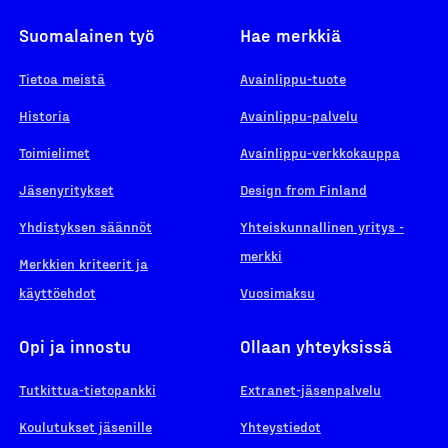
Suomalainen työ
Hae merkkiä
Tietoa meistä
Avainlippu-tuote
Historia
Avainlippu-palvelu
Toimielimet
Avainlippu-verkkokauppa
Jäsenyritykset
Design from Finland
Yhdistyksen säännöt
Yhteiskunnallinen yritys -
merkki
Merkkien kriteerit ja
käyttöehdot
Vuosimaksu
Opi ja innostu
Ollaan yhteyksissä
Tutkittua-tietopankki
Extranet-jäsenpalvelu
Koulutukset jäsenille
Yhteystiedot