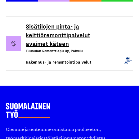
Sisätilojen pinta- ja
keittiöremonttipalvelut
avaimet käteen
Tuusulan Remonttiapu Oy, Palvelu
Rakennus- ja remontointipalvelut
Olemme jäsentemme omistama puolueeton,
työmarkkinajärjestöistä riippumaton yhdistys.