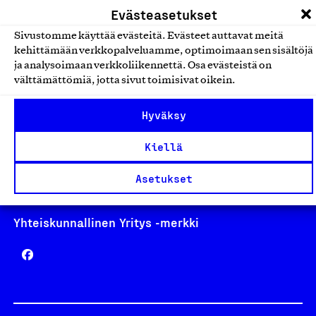
Evästeasetukset
Sivustomme käyttää evästeitä. Evästeet auttavat meitä
kehittämään verkkopalveluamme, optimoimaan sen sisältöjä
ja analysoimaan verkkoliikennettä. Osa evästeistä on
Avainlippu
välttämättömiä, jotta sivut toimisivat oikein.
Hyväksy
Kiellä
Design From Finland
Asetukset
Yhteiskunnallinen Yritys -merkki