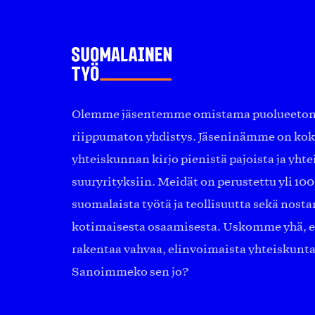
Olemme jäsentemme omistama puolueeton, 
riippumaton yhdistys. Jäseninämme on ko
yhteiskunnan kirjo pienistä pajoista ja yhte
suuryrityksiin. Meidät on perustettu yli 10
suomalaista työtä ja teollisuutta sekä nost
kotimaisesta osaamisesta. Uskomme yhä, ett
rakentaa vahvaa, elinvoimaista yhteiskunt
Sanoimmeko sen jo?