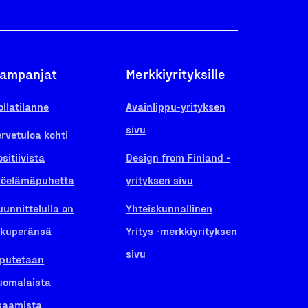
ampanjat
Merkkiyrityksille
ollatilanne
Avainlippu-yrityksen
sivu
ervetuloa kohti
ositiivista
Design from Finland -
yöelämäpuhetta
yrityksen sivu
uunnittelulla on
Yhteiskunnallinen
lkuperänsä
Yritys -merkkiyrityksen
sivu
iputetaan
uomalaista
saamista