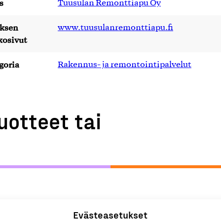
s
Tuusulan Remonttiapu Oy
yksen
www.tuusulanremonttiapu.fi
kosivut
goria
Rakennus- ja remontointipalvelut
uotteet tai
Evästeasetukset
lut
R