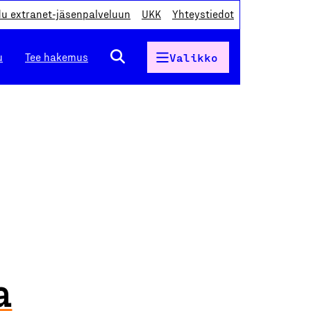
du extranet-jäsenpalveluun
UKK
Yhteystiedot
u
Tee hakemus
Valikko
a