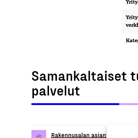
Yrity
Yrit
verk
Kate
Samankaltaiset t
palvelut
Rakennusalan asiantuntijapalve