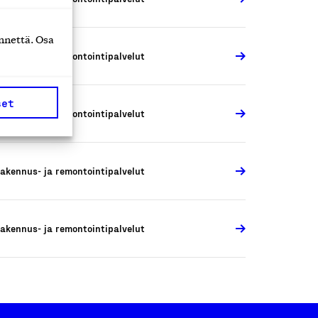
nnettä. Osa
akennus- ja remontointipalvelut
set
akennus- ja remontointipalvelut
akennus- ja remontointipalvelut
akennus- ja remontointipalvelut