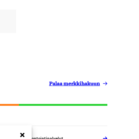
Palaa merkkihakuun
akennus- ja remontointipalvelut