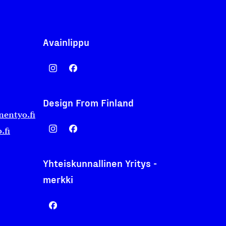
Avainlippu
Design From Finland
nentyo.fi
.fi
Yhteiskunnallinen Yritys -
merkki