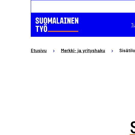
T
Etusivu
Merkki- ja yrityshaku
Sisätil