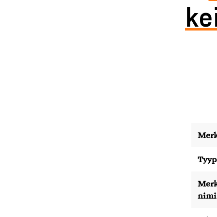
ke
Merk
Tyyp
Merk
nimi