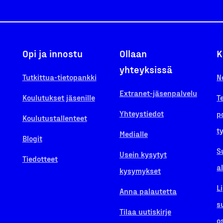
Opi ja innostu
Ollaan
K
yhteyksissä
Tutkittua-tietopankki
N
Extranet-jäsenpalvelu
Koulutukset jäsenille
T
Yhteystiedot
p
Koulutustallenteet
t
Medialle
Blogit
S
Usein kysytyt
Tiedotteet
a
kysymykset
L
Anna palautetta
s
Tilaa uutiskirje
o