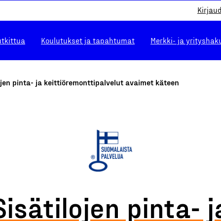
Kirjau
utkittua
Koulutukset ja tapahtumat
Merkki- ja yrityshak
ojen pinta- ja keittiöremonttipalvelut avaimet käteen
Sisätilojen pinta- j