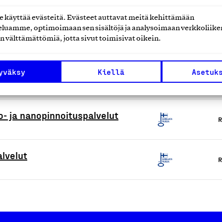
käyttää evästeitä. Evästeet auttavat meitä kehittämään
luamme, optimoimaan sen sisältöjä ja analysoimaan verkkoliike
lut
R
n välttämättömiä, jotta sivut toimisivat oikein.
yväksy
Kiellä
Asetuk
R
o- ja nanopinnoituspalvelut
R
alvelut
R