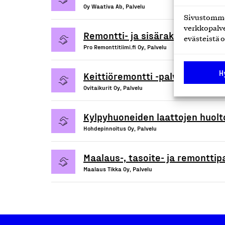
Oy Waativa Ab, Palvelu
Sivustomme 
verkkopalve
Remontti- ja sisärakennuspalve
evästeistä o
Pro Remonttitiimi.fi Oy, Palvelu
H
Keittiöremontti -palvelu
Ovitaikurit Oy, Palvelu
Kylpyhuoneiden laattojen huolt
Hohdepinnoitus Oy, Palvelu
Maalaus-, tasoite- ja remonttip
Maalaus Tikka Oy, Palvelu