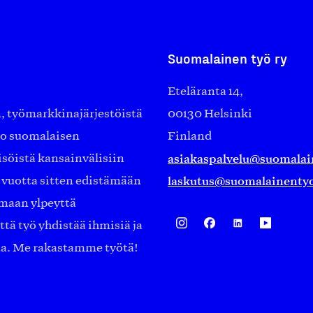
Suomalainen työ ry
Eteläranta 14,
työmarkkinajärjestöistä
00130 Helsinki
ko suomalaisen
Finland
asiakaspalvelu@suomalai
isöistä kansainvälisiin
laskutus@suomalainentyo
0 vuotta sitten edistämään
amaan ylpeyttä
ä työ yhdistää ihmisiä ja
aa. Me rakastamme työtä!