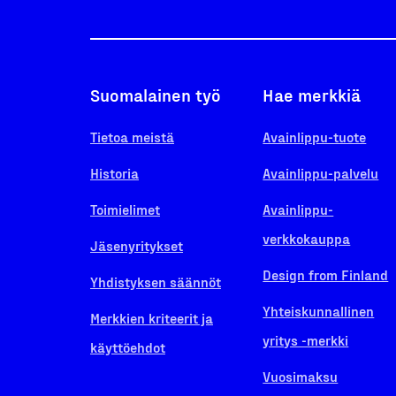
Suomalainen työ
Hae merkkiä
Tietoa meistä
Avainlippu-tuote
Historia
Avainlippu-palvelu
Toimielimet
Avainlippu-
verkkokauppa
Jäsenyritykset
Design from Finland
Yhdistyksen säännöt
Yhteiskunnallinen
Merkkien kriteerit ja
yritys -merkki
käyttöehdot
Vuosimaksu