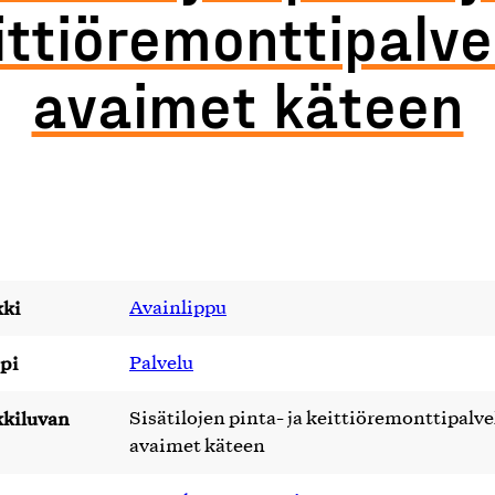
ittiöremonttipalve
avaimet käteen
ki
Avainlippu
pi
Palvelu
kiluvan
Sisätilojen pinta- ja keittiöremonttipalve
avaimet käteen