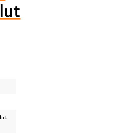
lut
lut