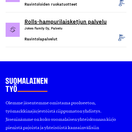
Ravintoloiden ruokatuotteet
Rolls-hampurilaisketjun palvelu
Jokes Family Oy, Palvelu
Ravintolapalvelut
Olemme jäsentemme omistama puolueeton,
työmarkkinajärjestöistä riippumaton yhdistys.
Jäseninämme on koko suomalaisen yhteiskunnan kirjo
pienistä pajoista ja yhteisöistä kansainvälisiin