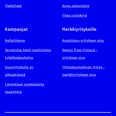
Tiedotteet
Anna palautetta
Tilaa uutiskirje
Kampanjat
Merkkiyrityksille
Nollatilanne
Avainlippu-yrityksen sivu
Tervetuloa kohti positiivista
Design from Finland -
työelämäpuhetta
yrityksen sivu
Suunnittelulla on
Yhteiskunnallinen Yritys -
alkuperänsä
merkkiyrityksen sivu
Liputetaan suomalaista
osaamista