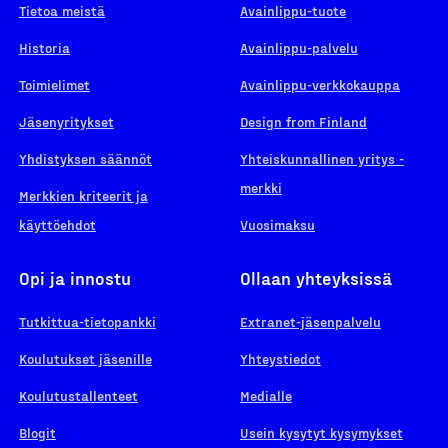
Tietoa meistä
Avainlippu-tuote
Historia
Avainlippu-palvelu
Toimielimet
Avainlippu-verkkokauppa
Jäsenyritykset
Design from Finland
Yhdistyksen säännöt
Yhteiskunnallinen yritys -
merkki
Merkkien kriteerit ja
käyttöehdot
Vuosimaksu
Opi ja innostu
Ollaan yhteyksissä
Tutkittua-tietopankki
Extranet-jäsenpalvelu
Koulutukset jäsenille
Yhteystiedot
Koulutustallenteet
Medialle
Blogit
Usein kysytyt kysymykset