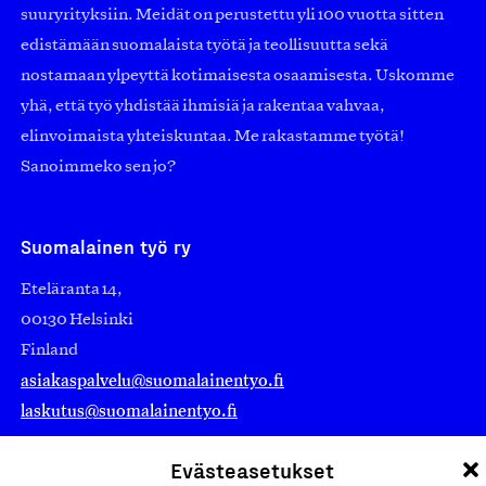
suuryrityksiin. Meidät on perustettu yli 100 vuotta sitten
edistämään suomalaista työtä ja teollisuutta sekä
nostamaan ylpeyttä kotimaisesta osaamisesta. Uskomme
yhä, että työ yhdistää ihmisiä ja rakentaa vahvaa,
elinvoimaista yhteiskuntaa. Me rakastamme työtä!
Sanoimmeko sen jo?
Suomalainen työ ry
Eteläranta 14,
00130 Helsinki
Finland
asiakaspalvelu@suomalainentyo.fi
laskutus@suomalainentyo.fi
Evästeasetukset