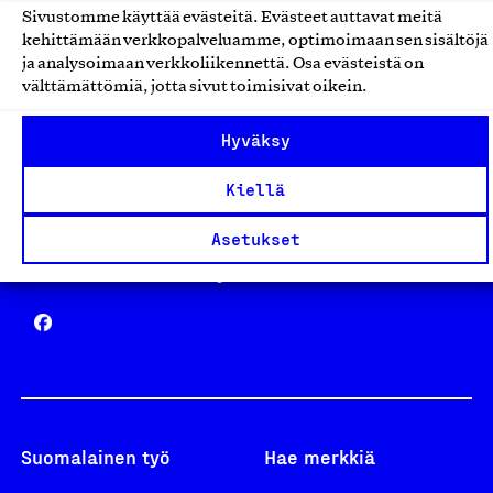
Sivustomme käyttää evästeitä. Evästeet auttavat meitä
Avainlippu
kehittämään verkkopalveluamme, optimoimaan sen sisältöjä
ja analysoimaan verkkoliikennettä. Osa evästeistä on
välttämättömiä, jotta sivut toimisivat oikein.
Hyväksy
Design From Finland
Kiellä
Asetukset
Yhteiskunnallinen Yritys -merkki
Suomalainen työ
Hae merkkiä