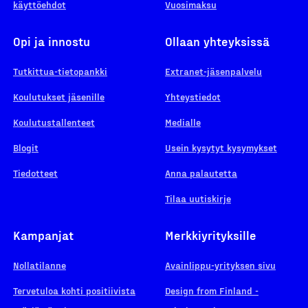
käyttöehdot
Vuosimaksu
Opi ja innostu
Ollaan yhteyksissä
Tutkittua-tietopankki
Extranet-jäsenpalvelu
Koulutukset jäsenille
Yhteystiedot
Koulutustallenteet
Medialle
Blogit
Usein kysytyt kysymykset
Tiedotteet
Anna palautetta
Tilaa uutiskirje
Kampanjat
Merkkiyrityksille
Nollatilanne
Avainlippu-yrityksen sivu
Tervetuloa kohti positiivista
Design from Finland -