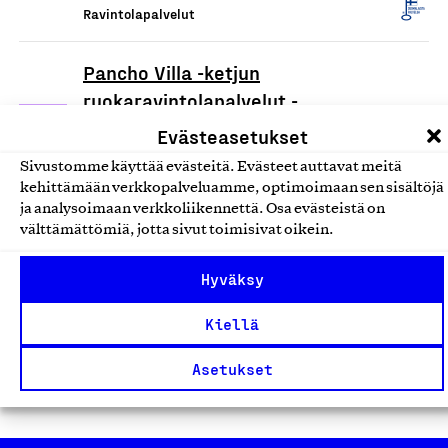
Ravintolapalvelut
Pancho Villa -ketjun
ruokaravintolapalvelut -
Pancho Villa Kokkola
Evästeasetukset
Pancho Villa Kokkola, Palvelu
Sivustomme käyttää evästeitä. Evästeet auttavat meitä
Ravintolapalvelut
kehittämään verkkopalveluamme, optimoimaan sen sisältöjä
ja analysoimaan verkkoliikennettä. Osa evästeistä on
välttämättömiä, jotta sivut toimisivat oikein.
Pancho Villa -ketjun
ruokaravintolapalvelut -
Hyväksy
Pancho Villa Rauma
Kiellä
Pancho Villa Rauma, Palvelu
Ravintolapalvelut
Asetukset