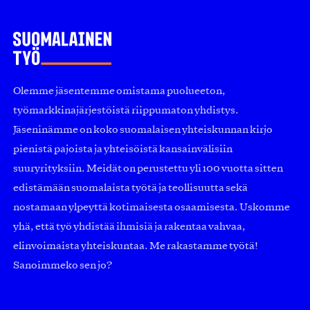
Olemme jäsentemme omistama puolueeton,
työmarkkinajärjestöistä riippumaton yhdistys.
Jäseninämme on koko suomalaisen yhteiskunnan kirjo
pienistä pajoista ja yhteisöistä kansainvälisiin
suuryrityksiin. Meidät on perustettu yli 100 vuotta sitten
edistämään suomalaista työtä ja teollisuutta sekä
nostamaan ylpeyttä kotimaisesta osaamisesta. Uskomme
yhä, että työ yhdistää ihmisiä ja rakentaa vahvaa,
elinvoimaista yhteiskuntaa. Me rakastamme työtä!
Sanoimmeko sen jo?