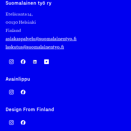
Suomalainen työ ry
Eteläranta 14,
00130 Helsinki
Finland
asiakaspalvelu@suomalainentyo.fi
laskutus@suomalainentyo.fi
Avainlippu
Design From Finland