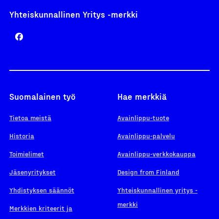
Yhteiskunnallinen Yritys -merkki
Suomalainen työ
Hae merkkiä
Tietoa meistä
Avainlippu-tuote
Historia
Avainlippu-palvelu
Toimielimet
Avainlippu-verkkokauppa
Jäsenyritykset
Design from Finland
Yhdistyksen säännöt
Yhteiskunnallinen yritys -
merkki
Merkkien kriteerit ja