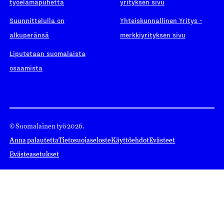
työelämäpuhetta
yrityksen sivu
Suunnittelulla on
Yhteiskunnallinen Yritys -
alkuperänsä
merkkiyrityksen sivu
Liputetaan suomalaista
osaamista
© Suomalainen työ 2026.
Anna palautetta
Tietosuojaseloste
Käyttöehdot
Evästeet
Evästeasetukset