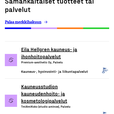
Samankaltaiset tuotteet tai
palvelut
Palaa merkkihakuun
Eila Hellgren kauneus- ja
ihonhoitopalvelut
Premium-aesthetic Oy, Palvelu
Kauneus-, hyvinvointi- ja liikuntapalvelut
Kauneusstudion
kauneudenhoito- ja
kosmetologipalvelut
TmiAmiKoko (studio aminoe), Palvelu