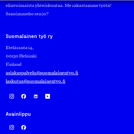
elinvoimaista yhteiskuntaa. Me rakastamme työtä!
Sanoimmeko sen jo?
Suomalainen työ ry
Eteläranta 14,
00130 Helsinki
Finland
asiakaspalvelu@suomalainentyo.fi
laskutus@suomalainentyo.fi
Avainlippu