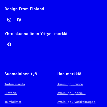
Design From Finland
Yhteiskunnallinen Yritys -merkki
Suomalainen työ
Hae merkkiä
Tietoa meistä
Avainlippu-tuote
Historia
Avainlippu-palvelu
Toimielimet
Avainlippu-verkkokauppa