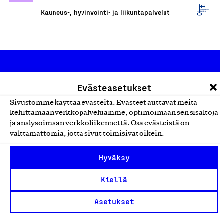
Kauneus-, hyvinvointi- ja liikuntapalvelut
Evästeasetukset
Sivustomme käyttää evästeitä. Evästeet auttavat meitä
kehittämään verkkopalveluamme, optimoimaan sen sisältöjä
Olemme jäsentemme omistama puolueeton,
ja analysoimaan verkkoliikennettä. Osa evästeistä on
työmarkkinajärjestöistä riippumaton yhdistys.
välttämättömiä, jotta sivut toimisivat oikein.
Jäseninämme on koko suomalaisen yhteiskunnan kirjo
Hyväksy
pienistä pajoista ja yhteisöistä kansainvälisiin
suuryrityksiin. Meidät on perustettu yli 100 vuotta sitten
Kiellä
edistämään suomalaista työtä ja teollisuutta sekä
Asetukset
nostamaan ylpeyttä kotimaisesta osaamisesta. Uskomme
yhä, että työ yhdistää ihmisiä ja rakentaa vahvaa,