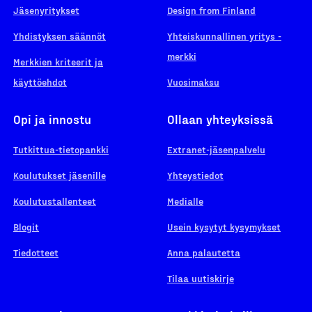
Jäsenyritykset
Design from Finland
Yhdistyksen säännöt
Yhteiskunnallinen yritys -
merkki
Merkkien kriteerit ja
käyttöehdot
Vuosimaksu
Opi ja innostu
Ollaan yhteyksissä
Tutkittua-tietopankki
Extranet-jäsenpalvelu
Koulutukset jäsenille
Yhteystiedot
Koulutustallenteet
Medialle
Blogit
Usein kysytyt kysymykset
Tiedotteet
Anna palautetta
Tilaa uutiskirje