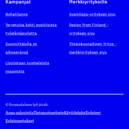
Kampanjat
Merkkiyrityksille
Nollatilanne
Avainlippu-yrityksen sivu
Tervetuloa kohti positiivista
Design from Finland -
työelämäpuhetta
yrityksen sivu
Suunnittelulla on
Yhteiskunnallinen Yritys -
alkuperänsä
merkkiyrityksen sivu
Liputetaan suomalaista
osaamista
© Suomalainen työ 2026.
Anna palautetta
Tietosuojaseloste
Käyttöehdot
Evästeet
Evästeasetukset