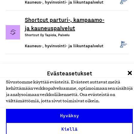
Kauneus-, hyvinvointi- ja liikuntapalvelut
Shortcut parturi-, kampaamo-
ja kauneuspalvelut
Shortcut Oy Tapiola, Palvelu
Kauneus-, hyvinvointi- ja liikuntapalvelut
Evästeasetukset
Sivustomme käyttää evästeitä. Evästeet auttavat meitä
kehittämään verkkopalveluamme, optimoimaan sen sisältöjä
ja analysoimaan verkkoliikennettä. Osa evästeistä on
välttämättömiä, jotta sivut toimisivat oikein.
Olemme jäsentemme omistama puolueeton,
Hyväksy
työmarkkinajärjestöistä riippumaton yhdistys.
Jäseninämme on koko suomalaisen yhteiskunnan kirjo
Kiellä