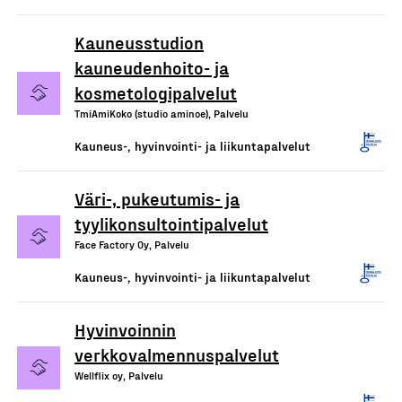
Kauneusstudion
kauneudenhoito- ja
kosmetologipalvelut
TmiAmiKoko (studio aminoe), Palvelu
Kauneus-, hyvinvointi- ja liikuntapalvelut
Väri-, pukeutumis- ja
tyylikonsultointipalvelut
Face Factory Oy, Palvelu
Kauneus-, hyvinvointi- ja liikuntapalvelut
Hyvinvoinnin
verkkovalmennuspalvelut
Wellflix oy, Palvelu