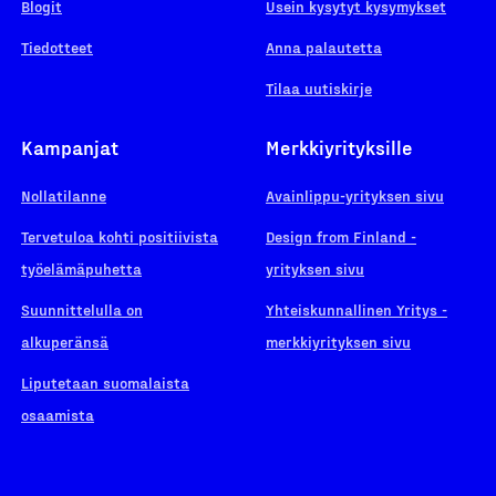
Blogit
Usein kysytyt kysymykset
Tiedotteet
Anna palautetta
Tilaa uutiskirje
Kampanjat
Merkkiyrityksille
Nollatilanne
Avainlippu-yrityksen sivu
Tervetuloa kohti positiivista
Design from Finland -
työelämäpuhetta
yrityksen sivu
Suunnittelulla on
Yhteiskunnallinen Yritys -
alkuperänsä
merkkiyrityksen sivu
Liputetaan suomalaista
osaamista