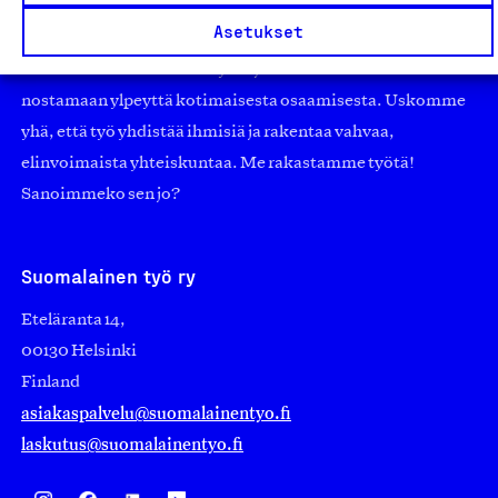
pienistä pajoista ja yhteisöistä kansainvälisiin
Asetukset
suuryrityksiin. Meidät on perustettu yli 100 vuotta sitten
edistämään suomalaista työtä ja teollisuutta sekä
nostamaan ylpeyttä kotimaisesta osaamisesta. Uskomme
yhä, että työ yhdistää ihmisiä ja rakentaa vahvaa,
elinvoimaista yhteiskuntaa. Me rakastamme työtä!
Sanoimmeko sen jo?
Suomalainen työ ry
Eteläranta 14,
00130 Helsinki
Finland
asiakaspalvelu@suomalainentyo.fi
laskutus@suomalainentyo.fi