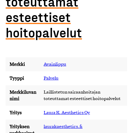
toteuttamat
esteettiset
hoitopalvelut
Merkki
Avainlippu
Tyyppi
Palvelu
Merkkiluvan
Laillistetun sairaanhoitajan
nimi
toteuttamat esteettiset hoitopalvelut
Yritys
Laura K. Aesthetics Oy
Yrityksen
laurakaesthetics.fi