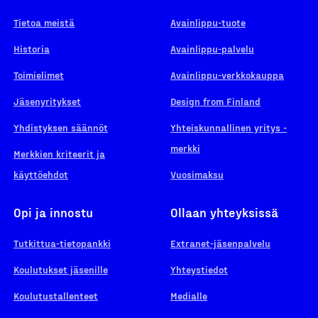
Tietoa meistä
Avainlippu-tuote
Historia
Avainlippu-palvelu
Toimielimet
Avainlippu-verkkokauppa
Jäsenyritykset
Design from Finland
Yhdistyksen säännöt
Yhteiskunnallinen yritys -
merkki
Merkkien kriteerit ja
käyttöehdot
Vuosimaksu
Opi ja innostu
Ollaan yhteyksissä
Tutkittua-tietopankki
Extranet-jäsenpalvelu
Koulutukset jäsenille
Yhteystiedot
Koulutustallenteet
Medialle