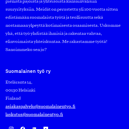
pienistä pajoista ja yhteisöistä kansainvälisiin
suuryrityksiin. Meidät on perustettu yli 100 vuotta sitten
edistämään suomalaista työtä ja teollisuutta sekä
nostamaan ylpeyttä kotimaisesta osaamisesta. Uskomme
yhä, että työ yhdistää ihmisiä ja rakentaa vahvaa,
elinvoimaista yhteiskuntaa. Me rakastamme työtä!
Sanoimmeko sen jo?
Suomalainen työ ry
Eteläranta 14,
00130 Helsinki
Finland
asiakaspalvelu@suomalainentyo.fi
laskutus@suomalainentyo.fi