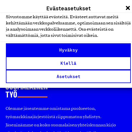
Muut rakennus- ja teollisuustuotteet
Evästeasetukset
Sivustomme käyttää evästeitä. Evästeet auttavat meitä
Easy Systems Suomessa
kehittämään verkkopalveluamme, optimoimaan sen sisältöjä
valmistetut kuljettimet
ja analysoimaan verkkoliikennettä. Osa evästeistä on
Easy Systems Oy, Tuote
välttämättömiä, jotta sivut toimisivat oikein.
Muut rakennus- ja teollisuustuotteet
Hyväksy
Kiellä
Asetukset
Olemme jäsentemme omistama puolueeton,
työmarkkinajärjestöistä riippumaton yhdistys.
Jäseninämme on koko suomalaisen yhteiskunnan kirjo