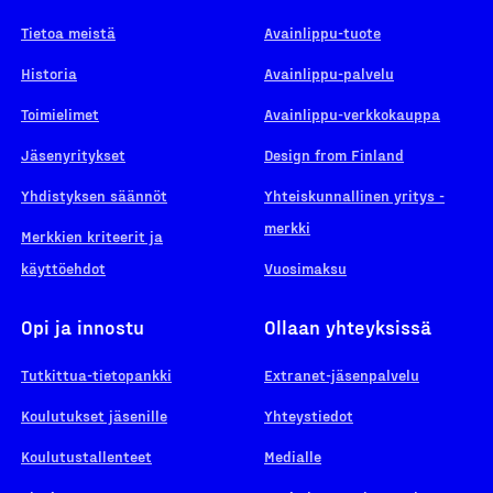
Tietoa meistä
Avainlippu-tuote
Historia
Avainlippu-palvelu
Toimielimet
Avainlippu-verkkokauppa
Jäsenyritykset
Design from Finland
Yhdistyksen säännöt
Yhteiskunnallinen yritys -
merkki
Merkkien kriteerit ja
käyttöehdot
Vuosimaksu
Opi ja innostu
Ollaan yhteyksissä
Tutkittua-tietopankki
Extranet-jäsenpalvelu
Koulutukset jäsenille
Yhteystiedot
Koulutustallenteet
Medialle