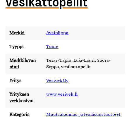
vesikattopellit
Merkki
Avainlippu
Tyyppi
Tuote
Merkkiluvan
Teräs-Tapio, Luja-Lauri, Suora-
nimi
Seppo, vesikattopellit
Yritys
Vesivek Oy
Yrityksen
www.vesivek.fi
verkkosivut
Kategoria
Muut rakennus- ja teollisuustuotteet