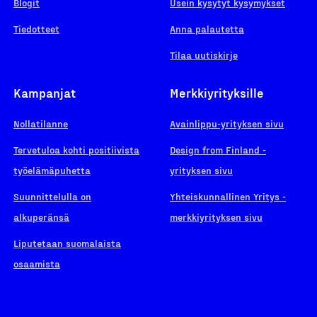
Blogit
Usein kysytyt kysymykset
Tiedotteet
Anna palautetta
Tilaa uutiskirje
Kampanjat
Merkkiyrityksille
Nollatilanne
Avainlippu-yrityksen sivu
Tervetuloa kohti positiivista
Design from Finland -
työelämäpuhetta
yrityksen sivu
Suunnittelulla on
Yhteiskunnallinen Yritys -
alkuperänsä
merkkiyrityksen sivu
Liputetaan suomalaista
osaamista