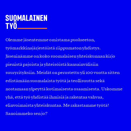
Olemme jäsentemme omistama puolueeton,
työmarkkinajärjestöistä riippumaton yhdistys.
Jäseninämme on koko suomalaisen yhteiskunnan kirjo
pienistä pajoista ja yhteisöistä kansainvälisiin
suuryrityksiin. Meidät on perustettu yli 100 vuotta sitten
edistämään suomalaista työtä ja teollisuutta sekä
nostamaan ylpeyttä kotimaisesta osaamisesta. Uskomme
yhä, että työ yhdistää ihmisiä ja rakentaa vahvaa,
elinvoimaista yhteiskuntaa. Me rakastamme työtä!
Sanoimmeko sen jo?