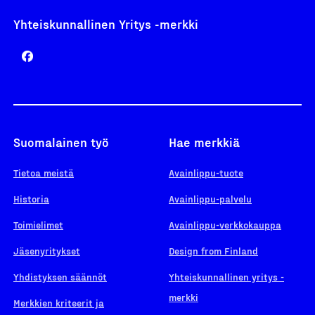
Yhteiskunnallinen Yritys -merkki
Suomalainen työ
Hae merkkiä
Tietoa meistä
Avainlippu-tuote
Historia
Avainlippu-palvelu
Toimielimet
Avainlippu-verkkokauppa
Jäsenyritykset
Design from Finland
Yhdistyksen säännöt
Yhteiskunnallinen yritys -
merkki
Merkkien kriteerit ja