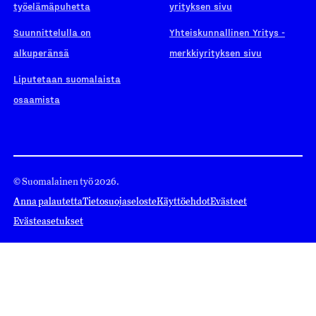
työelämäpuhetta
yrityksen sivu
Suunnittelulla on
Yhteiskunnallinen Yritys -
alkuperänsä
merkkiyrityksen sivu
Liputetaan suomalaista
osaamista
© Suomalainen työ 2026.
Anna palautetta
Tietosuojaseloste
Käyttöehdot
Evästeet
Evästeasetukset