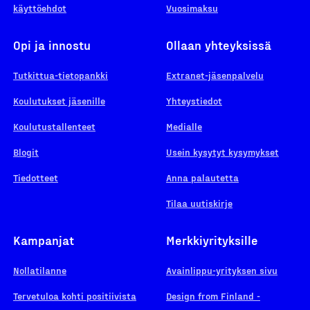
käyttöehdot
Vuosimaksu
Opi ja innostu
Ollaan yhteyksissä
Tutkittua-tietopankki
Extranet-jäsenpalvelu
Koulutukset jäsenille
Yhteystiedot
Koulutustallenteet
Medialle
Blogit
Usein kysytyt kysymykset
Tiedotteet
Anna palautetta
Tilaa uutiskirje
Kampanjat
Merkkiyrityksille
Nollatilanne
Avainlippu-yrityksen sivu
Tervetuloa kohti positiivista
Design from Finland -