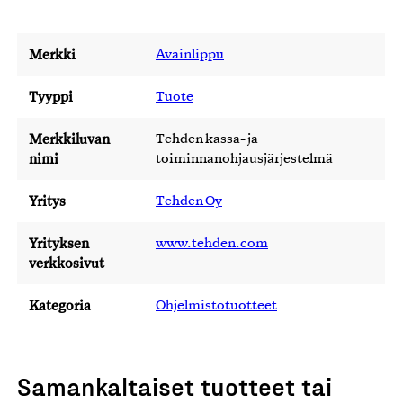
Merkki
Avainlippu
Tyyppi
Tuote
Merkkiluvan
Tehden kassa- ja
nimi
toiminnanohjausjärjestelmä
Yritys
Tehden Oy
Yrityksen
www.tehden.com
verkkosivut
Kategoria
Ohjelmistotuotteet
Samankaltaiset tuotteet tai