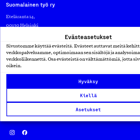
Suomalainen työ ry
Eteläranta 14,
00130 Helsinki
Finland
Evästeasetukset
asiakaspalvelu@suomalainentyo.fi
Sivustomme käyttää evästeitä. Evästeet auttavat meitä kehi
laskutus@suomalainentyo.fi
verkkopalveluamme, optimoimaan sen sisältöjä ja analysoim
verkkoliikennettä. Osa evästeistä on välttämättömiä, jotta siv
oikein.
Hyväksy
Avainlippu
Kiellä
Asetukset
Design From Finland