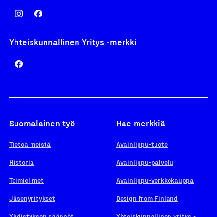
Yhteiskunnallinen Yritys -merkki
Suomalainen työ
Hae merkkiä
Tietoa meistä
Avainlippu-tuote
Historia
Avainlippu-palvelu
Toimielimet
Avainlippu-verkkokauppa
Jäsenyritykset
Design from Finland
Yhdistyksen säännöt
Yhteiskunnallinen yritys -