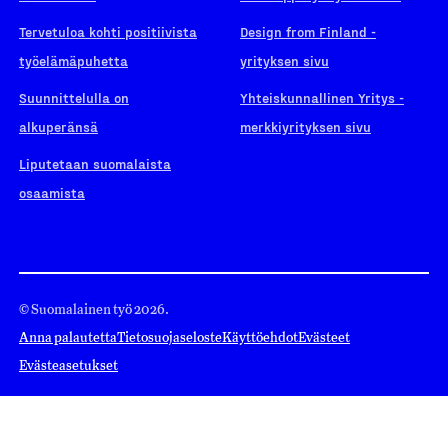
Tervetuloa kohti positiivista
Design from Finland -
työelämäpuhetta
yrityksen sivu
Suunnittelulla on
Yhteiskunnallinen Yritys -
alkuperänsä
merkkiyrityksen sivu
Liputetaan suomalaista
osaamista
© Suomalainen työ 2026.
Anna palautetta
Tietosuojaseloste
Käyttöehdot
Evästeet
Evästeasetukset