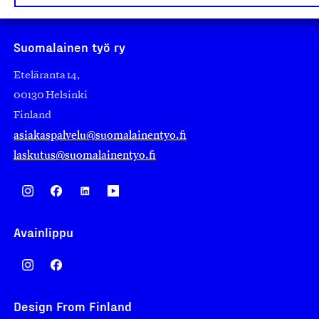
Suomalainen työ ry
Eteläranta 14,
00130 Helsinki
Finland
asiakaspalvelu@suomalainentyo.fi
laskutus@suomalainentyo.fi
Avainlippu
Design From Finland