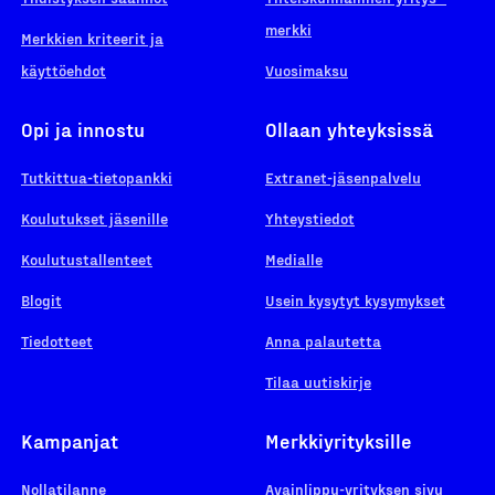
merkki
Merkkien kriteerit ja
käyttöehdot
Vuosimaksu
Opi ja innostu
Ollaan yhteyksissä
Tutkittua-tietopankki
Extranet-jäsenpalvelu
Koulutukset jäsenille
Yhteystiedot
Koulutustallenteet
Medialle
Blogit
Usein kysytyt kysymykset
Tiedotteet
Anna palautetta
Tilaa uutiskirje
Kampanjat
Merkkiyrityksille
Nollatilanne
Avainlippu-yrityksen sivu