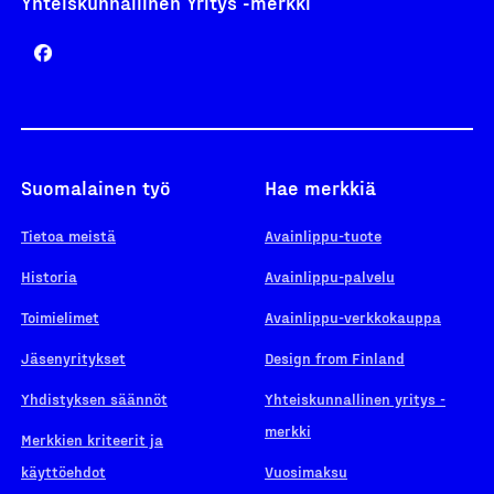
Yhteiskunnallinen Yritys -merkki
Suomalainen työ
Hae merkkiä
Tietoa meistä
Avainlippu-tuote
Historia
Avainlippu-palvelu
Toimielimet
Avainlippu-verkkokauppa
Jäsenyritykset
Design from Finland
Yhdistyksen säännöt
Yhteiskunnallinen yritys -
merkki
Merkkien kriteerit ja
käyttöehdot
Vuosimaksu