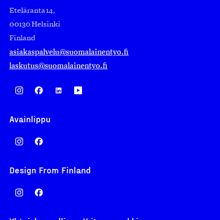
Eteläranta 14,
00130 Helsinki
Finland
asiakaspalvelu@suomalainentyo.fi
laskutus@suomalainentyo.fi
Avainlippu
Design From Finland