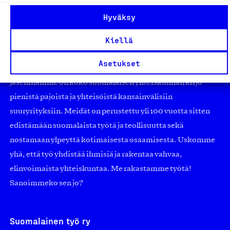
Hyväksy
Kiellä
Olemme jäsentemme omistama puolueeton,
Asetukset
työmarkkinajärjestöistä riippumaton yhdistys.
Jäseninämme on koko suomalaisen yhteiskunnan kirjo
pienistä pajoista ja yhteisöistä kansainvälisiin
suuryrityksiin. Meidät on perustettu yli 100 vuotta sitten
edistämään suomalaista työtä ja teollisuutta sekä
nostamaan ylpeyttä kotimaisesta osaamisesta. Uskomme
yhä, että työ yhdistää ihmisiä ja rakentaa vahvaa,
elinvoimaista yhteiskuntaa. Me rakastamme työtä!
Sanoimmeko sen jo?
Suomalainen työ ry