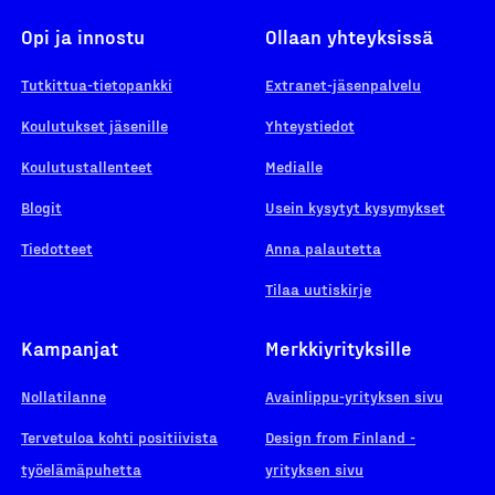
Opi ja innostu
Ollaan yhteyksissä
Tutkittua-tietopankki
Extranet-jäsenpalvelu
Koulutukset jäsenille
Yhteystiedot
Koulutustallenteet
Medialle
Blogit
Usein kysytyt kysymykset
Tiedotteet
Anna palautetta
Tilaa uutiskirje
Kampanjat
Merkkiyrityksille
Nollatilanne
Avainlippu-yrityksen sivu
Tervetuloa kohti positiivista
Design from Finland -
työelämäpuhetta
yrityksen sivu