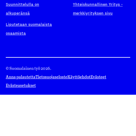
Suunnittelulla on
Yhteiskunnallinen Yritys -
alkuperänsä
merkkiyrityksen sivu
Liputetaan suomalaista
osaamista
© Suomalainen työ 2026.
Anna palautetta
Tietosuojaseloste
Käyttöehdot
Evästeet
Evästeasetukset