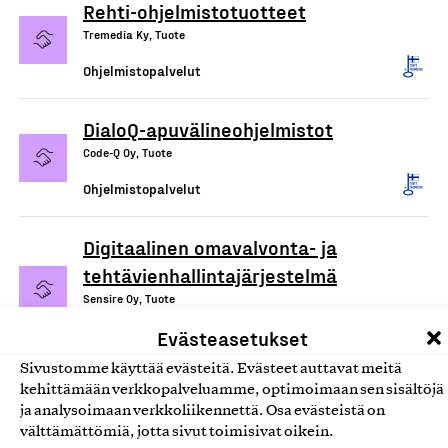
Rehti-ohjelmistotuotteet
Tremedia Ky, Tuote
Ohjelmistopalvelut
DialoQ-apuvälineohjelmistot
Code-Q Oy, Tuote
Ohjelmistopalvelut
Digitaalinen omavalvonta- ja
tehtävienhallintajärjestelmä
Sensire Oy, Tuote
Ohjelmistopalvelut
Evästeasetukset
Sivustomme käyttää evästeitä. Evästeet auttavat meitä
kehittämään verkkopalveluamme, optimoimaan sen sisältöjä
ja analysoimaan verkkoliikennettä. Osa evästeistä on
välttämättömiä, jotta sivut toimisivat oikein.