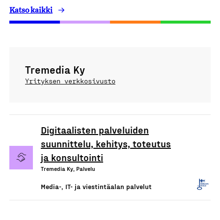
Katso kaikki
Tremedia Ky
Yrityksen verkkosivusto
Digitaalisten palveluiden
suunnittelu, kehitys, toteutus
ja konsultointi
Tremedia Ky, Palvelu
Media-, IT- ja viestintäalan palvelut