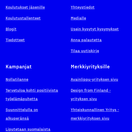
Koulutukset jäsenille
Yhteystiedot
Koulutustallenteet
Medialle
Blogit
Usein kysytyt kysymykset
Tiedotteet
Anna palautetta
Tilaa uutiskirje
Kampanjat
Merkkiyrityksille
Nollatilanne
Avainlippu-yrityksen sivu
Tervetuloa kohti positiivista
Design from Finland -
työelämäpuhetta
yrityksen sivu
Suunnittelulla on
Yhteiskunnallinen Yritys -
alkuperänsä
merkkiyrityksen sivu
Liputetaan suomalaista