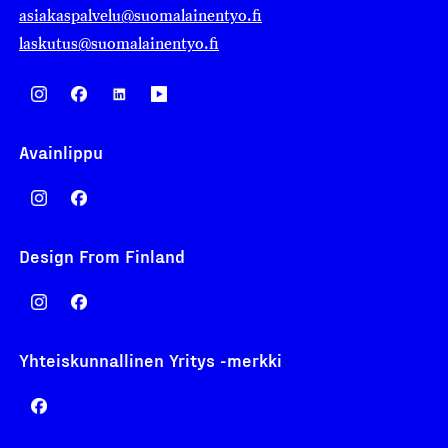
asiakaspalvelu@suomalainentyo.fi
laskutus@suomalainentyo.fi
Avainlippu
Design From Finland
Yhteiskunnallinen Yritys -merkki