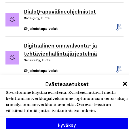
DialoQ-apuvälineohjelmistot
Code-Q Oy, Tuote
Ohjelmistopalvelut
Digitaalinen omavalvonta- ja
tehtävienhallintajärjestelmä
Sensire Oy, Tuote
Ohjelmistopalvelut
Evästeasetukset
Sivustomme käyttää evästeitä. Evästeet auttavat meitä
kehittämään verkkopalveluamme, optimoimaan sen sisältöjä
ja analysoimaan verkkoliikennettä. Osa evästeistä on
välttämättömiä, jotta sivut toimisivat oikein.
Hyväksy