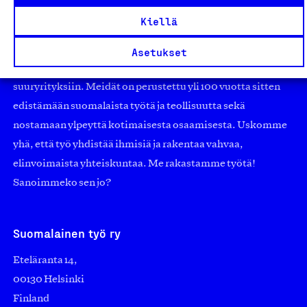
Olemme jäsentemme omistama puolueeton,
Kiellä
työmarkkinajärjestöistä riippumaton yhdistys.
Jäseninämme on koko suomalaisen yhteiskunnan kirjo
Asetukset
pienistä pajoista ja yhteisöistä kansainvälisiin
suuryrityksiin. Meidät on perustettu yli 100 vuotta sitten
edistämään suomalaista työtä ja teollisuutta sekä
nostamaan ylpeyttä kotimaisesta osaamisesta. Uskomme
yhä, että työ yhdistää ihmisiä ja rakentaa vahvaa,
elinvoimaista yhteiskuntaa. Me rakastamme työtä!
Sanoimmeko sen jo?
Suomalainen työ ry
Eteläranta 14,
00130 Helsinki
Finland