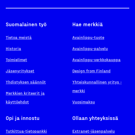
Suomalainen työ
Hae merkkiä
Tietoa meistä
Avainlippu-tuote
Historia
Avainlippu-palvelu
Toimielimet
Avainlippu-verkkokauppa
Jäsenyritykset
Design from Finland
Yhdistyksen säännöt
Yhteiskunnallinen yritys -
merkki
Merkkien kriteerit ja
käyttöehdot
Vuosimaksu
Opi ja innostu
Ollaan yhteyksissä
Tutkittua-tietopankki
Extranet-jäsenpalvelu