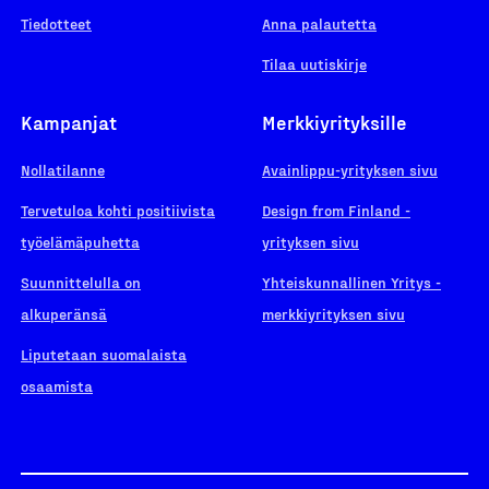
Tiedotteet
Anna palautetta
Tilaa uutiskirje
Kampanjat
Merkkiyrityksille
Nollatilanne
Avainlippu-yrityksen sivu
Tervetuloa kohti positiivista
Design from Finland -
työelämäpuhetta
yrityksen sivu
Suunnittelulla on
Yhteiskunnallinen Yritys -
alkuperänsä
merkkiyrityksen sivu
Liputetaan suomalaista
osaamista