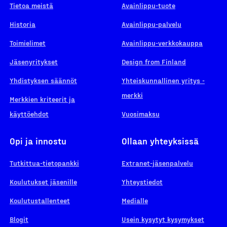
Tietoa meistä
Avainlippu-tuote
Historia
Avainlippu-palvelu
Toimielimet
Avainlippu-verkkokauppa
Jäsenyritykset
Design from Finland
Yhdistyksen säännöt
Yhteiskunnallinen yritys -
merkki
Merkkien kriteerit ja
käyttöehdot
Vuosimaksu
Opi ja innostu
Ollaan yhteyksissä
Tutkittua-tietopankki
Extranet-jäsenpalvelu
Koulutukset jäsenille
Yhteystiedot
Koulutustallenteet
Medialle
Blogit
Usein kysytyt kysymykset