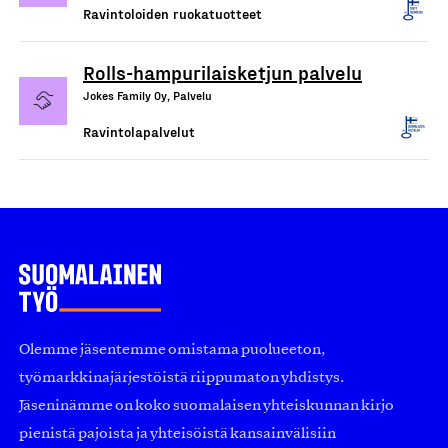
Ravintoloiden ruokatuotteet
Rolls-hampurilaisketjun palvelu
Jokes Family Oy, Palvelu
Ravintolapalvelut
Olemme jäsentemme omistama puolueeton,
työmarkkinajärjestöistä riippumaton yhdistys.
Jäseninämme on koko suomalaisen yhteiskunnan kirjo
pienistä pajoista ja yhteisöistä kansainvälisiin