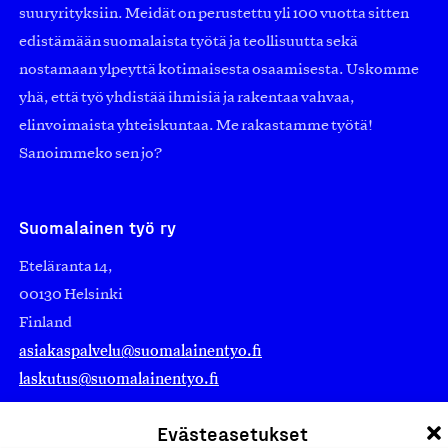
suuryrityksiin. Meidät on perustettu yli 100 vuotta sitten
edistämään suomalaista työtä ja teollisuutta sekä
nostamaan ylpeyttä kotimaisesta osaamisesta. Uskomme
yhä, että työ yhdistää ihmisiä ja rakentaa vahvaa,
elinvoimaista yhteiskuntaa. Me rakastamme työtä!
Sanoimmeko sen jo?
Suomalainen työ ry
Eteläranta 14,
00130 Helsinki
Finland
asiakaspalvelu@suomalainentyo.fi
laskutus@suomalainentyo.fi
Evästeasetukset