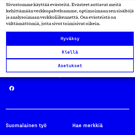
Sivustomme käyttää evästeitä. Evästeet auttavat meitä
Avainlippu
kehittämään verkkopalveluamme, optimoimaan sen sisältöjä
ja analysoimaan verkkoliikennettä. Osa evästeistä on
välttämättömiä, jotta sivut toimisivat oikein.
Hyväksy
Design From Finland
Kiellä
Asetukset
Yhteiskunnallinen Yritys -merkki
Suomalainen työ
Hae merkkiä