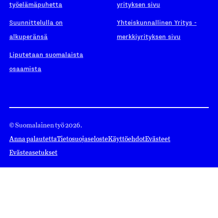
työelämäpuhetta
yrityksen sivu
Suunnittelulla on
Yhteiskunnallinen Yritys -
alkuperänsä
merkkiyrityksen sivu
Liputetaan suomalaista
osaamista
© Suomalainen työ 2026.
Anna palautetta
Tietosuojaseloste
Käyttöehdot
Evästeet
Evästeasetukset