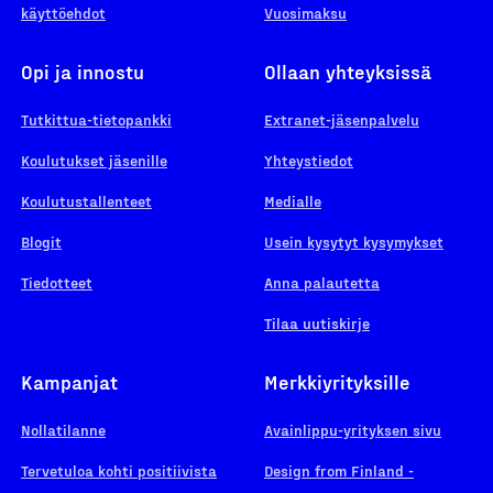
käyttöehdot
Vuosimaksu
Opi ja innostu
Ollaan yhteyksissä
Tutkittua-tietopankki
Extranet-jäsenpalvelu
Koulutukset jäsenille
Yhteystiedot
Koulutustallenteet
Medialle
Blogit
Usein kysytyt kysymykset
Tiedotteet
Anna palautetta
Tilaa uutiskirje
Kampanjat
Merkkiyrityksille
Nollatilanne
Avainlippu-yrityksen sivu
Tervetuloa kohti positiivista
Design from Finland -