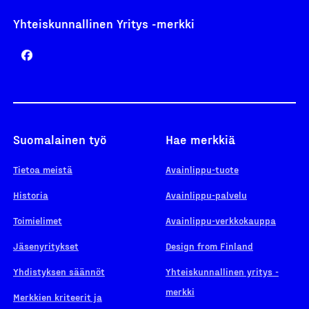
Yhteiskunnallinen Yritys -merkki
Suomalainen työ
Hae merkkiä
Tietoa meistä
Avainlippu-tuote
Historia
Avainlippu-palvelu
Toimielimet
Avainlippu-verkkokauppa
Jäsenyritykset
Design from Finland
Yhdistyksen säännöt
Yhteiskunnallinen yritys -
merkki
Merkkien kriteerit ja