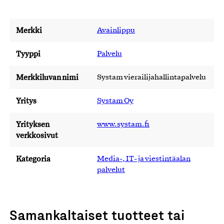
Merkki
Avainlippu
Tyyppi
Palvelu
Merkkiluvan nimi
Systam vierailijahallintapalvelu
Yritys
Systam Oy
Yrityksen
www.systam.fi
verkkosivut
Kategoria
Media-, IT- ja viestintäalan
palvelut
Samankaltaiset tuotteet tai