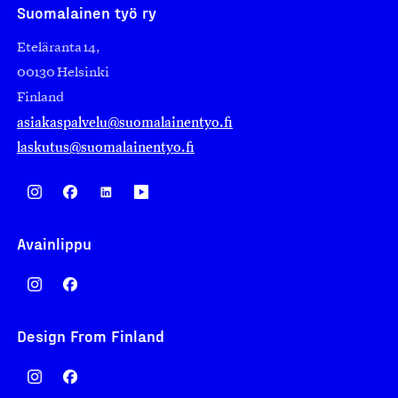
Suomalainen työ ry
Eteläranta 14,
00130 Helsinki
Finland
asiakaspalvelu@suomalainentyo.fi
laskutus@suomalainentyo.fi
Avainlippu
Design From Finland