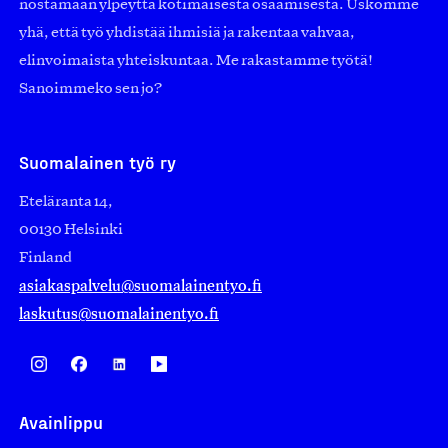
nostamaan ylpeyttä kotimaisesta osaamisesta. Uskomme
yhä, että työ yhdistää ihmisiä ja rakentaa vahvaa,
elinvoimaista yhteiskuntaa. Me rakastamme työtä!
Sanoimmeko sen jo?
Suomalainen työ ry
Eteläranta 14,
00130 Helsinki
Finland
asiakaspalvelu@suomalainentyo.fi
laskutus@suomalainentyo.fi
Avainlippu