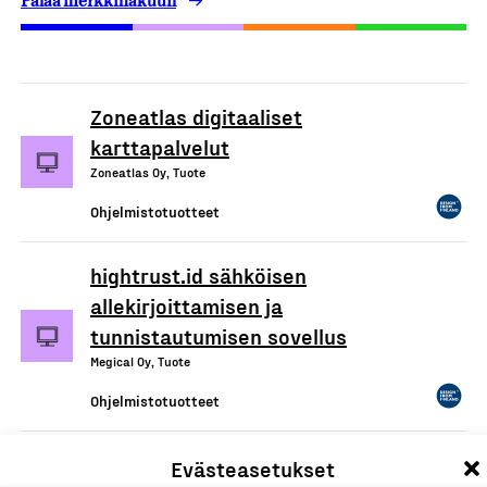
Palaa merkkihakuun
Zoneatlas digitaaliset
karttapalvelut
Zoneatlas Oy, Tuote
Ohjelmistotuotteet
hightrust.id sähköisen
allekirjoittamisen ja
tunnistautumisen sovellus
Megical Oy, Tuote
Ohjelmistotuotteet
Seaber planning and schedule
Evästeasetukset