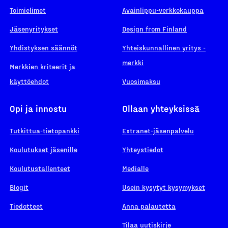
Toimielimet
Avainlippu-verkkokauppa
Jäsenyritykset
Design from Finland
Yhdistyksen säännöt
Yhteiskunnallinen yritys -
merkki
Merkkien kriteerit ja
käyttöehdot
Vuosimaksu
Opi ja innostu
Ollaan yhteyksissä
Tutkittua-tietopankki
Extranet-jäsenpalvelu
Koulutukset jäsenille
Yhteystiedot
Koulutustallenteet
Medialle
Blogit
Usein kysytyt kysymykset
Tiedotteet
Anna palautetta
Tilaa uutiskirje