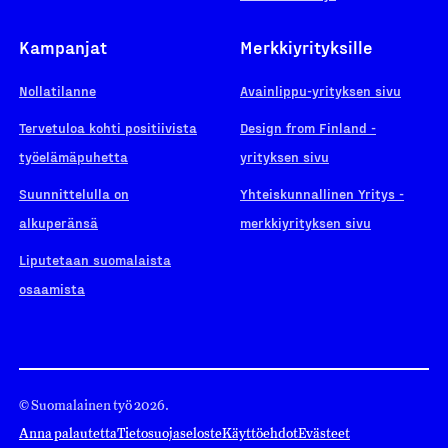
Kampanjat
Merkkiyrityksille
Nollatilanne
Avainlippu-yrityksen sivu
Tervetuloa kohti positiivista
Design from Finland -
työelämäpuhetta
yrityksen sivu
Suunnittelulla on
Yhteiskunnallinen Yritys -
alkuperänsä
merkkiyrityksen sivu
Liputetaan suomalaista
osaamista
© Suomalainen työ 2026.
Anna palautetta
Tietosuojaseloste
Käyttöehdot
Evästeet