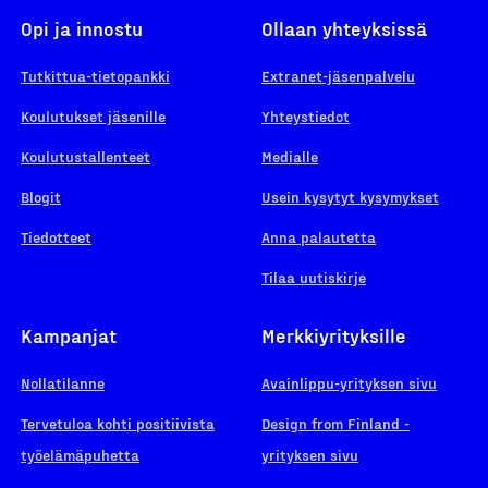
Opi ja innostu
Ollaan yhteyksissä
Tutkittua-tietopankki
Extranet-jäsenpalvelu
Koulutukset jäsenille
Yhteystiedot
Koulutustallenteet
Medialle
Blogit
Usein kysytyt kysymykset
Tiedotteet
Anna palautetta
Tilaa uutiskirje
Kampanjat
Merkkiyrityksille
Nollatilanne
Avainlippu-yrityksen sivu
Tervetuloa kohti positiivista
Design from Finland -
työelämäpuhetta
yrityksen sivu