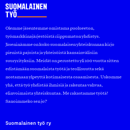
Olemme jäsentemme omistama puolueeton,
työmarkkinajärjestöistä riippumaton yhdistys.
Jäseninämme on koko suomalaisen yhteiskunnan kirjo
pienistä pajoista ja yhteisöistä kansainvälisiin
suuryrityksiin. Meidät on perustettu yli 100 vuotta sitten
edistämään suomalaista työtä ja teollisuutta sekä
nostamaan ylpeyttä kotimaisesta osaamisesta. Uskomme
yhä, että työ yhdistää ihmisiä ja rakentaa vahvaa,
elinvoimaista yhteiskuntaa. Me rakastamme työtä!
Sanoimmeko sen jo?
Suomalainen työ ry