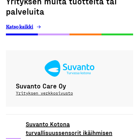
Yrityksen muita tuotteita tai
palveluita
Katso kaikki
Suvanto Care Oy
Yrityksen verkkosivusto
Suvanto Kotona
turvallisuussensorit ikäihmisen