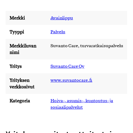
Merkki
Avainlippu
Tyyppi
Palvelu
Merkkiluvan
Suvanto Care, turvaratkaisupalvelu
nimi
Yritys
Suvanto Care Oy
Yrityksen
www.suvantocare.fi
verkkosivut
Kategoria
Hoiva-, asumis-, kuntoutus- ja
sosiaalipalvelut