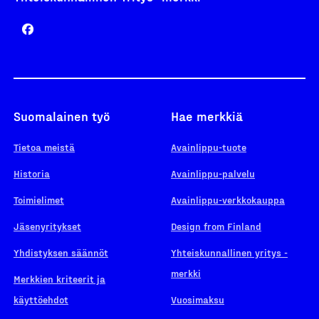
Suomalainen työ
Hae merkkiä
Tietoa meistä
Avainlippu-tuote
Historia
Avainlippu-palvelu
Toimielimet
Avainlippu-verkkokauppa
Jäsenyritykset
Design from Finland
Yhdistyksen säännöt
Yhteiskunnallinen yritys -
merkki
Merkkien kriteerit ja
käyttöehdot
Vuosimaksu