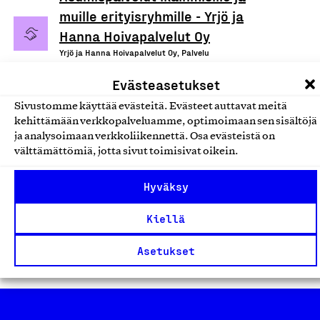
muille erityisryhmille - Yrjö ja
Hanna Hoivapalvelut Oy
Yrjö ja Hanna Hoivapalvelut Oy, Palvelu
Hoiva-, asumis-, kuntoutus- ja
Evästeasetukset
sosiaalipalvelut
Sivustomme käyttää evästeitä. Evästeet auttavat meitä
kehittämään verkkopalveluamme, optimoimaan sen sisältöjä
Yrjö ja Hanna Kodit -
ja analysoimaan verkkoliikennettä. Osa evästeistä on
välttämättömiä, jotta sivut toimisivat oikein.
Asumispalvelut ikäihmisille ja
muille erityisryhmille
Hyväksy
Yrjö ja Hanna -säätiö sr, Palvelu
Kiellä
Hoiva-, asumis-, kuntoutus- ja
sosiaalipalvelut
Asetukset