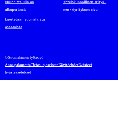
Suunnittelulla on
Yhteiskunnallinen Yritys -
alkuperänsä
merkkiyrityksen sivu
Liputetaan suomalaista
osaamista
© Suomalainen työ 2026.
Anna palautetta
Tietosuojaseloste
Käyttöehdot
Evästeet
Evästeasetukset