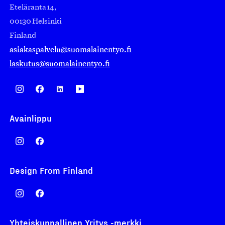
Eteläranta 14,
00130 Helsinki
Finland
asiakaspalvelu@suomalainentyo.fi
laskutus@suomalainentyo.fi
Avainlippu
Design From Finland
Yhteiskunnallinen Yritys -merkki