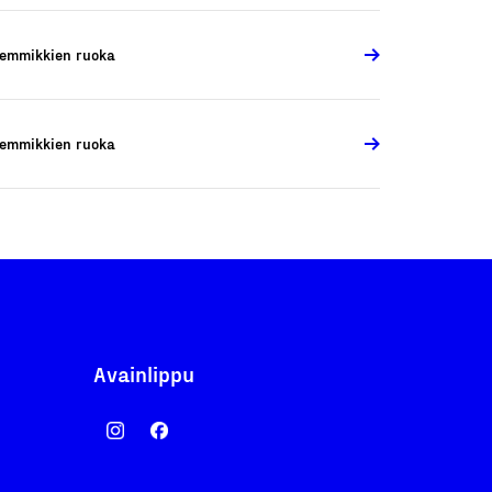
emmikkien ruoka
emmikkien ruoka
Avainlippu