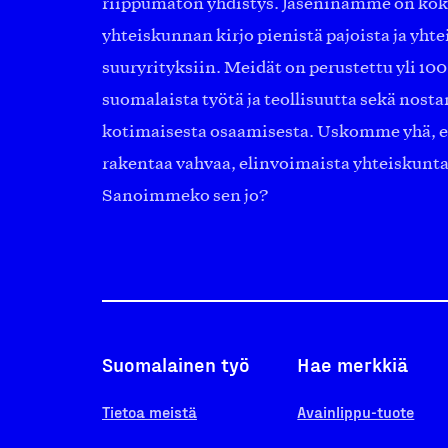
riippumaton yhdistys. Jäseninämme on ko
yhteiskunnan kirjo pienistä pajoista ja yhte
suuryrityksiin. Meidät on perustettu yli 10
suomalaista työtä ja teollisuutta sekä nost
kotimaisesta osaamisesta. Uskomme yhä, ett
rakentaa vahvaa, elinvoimaista yhteiskunt
Sanoimmeko sen jo?
Suomalainen työ
Hae merkkiä
Tietoa meistä
Avainlippu-tuote