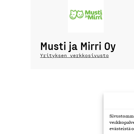
Musti ja Mirri Oy
Yrityksen verkkosivusto
Sivustomme 
verkkopalve
evästeistä o