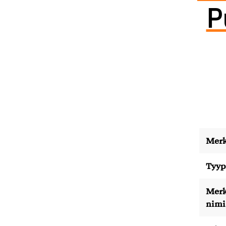
P
Merk
Tyyp
Merk
nimi