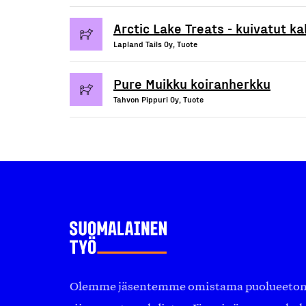
Arctic Lake Treats - kuivatut k
Lapland Tails Oy, Tuote
Pure Muikku koiranherkku
Tahvon Pippuri Oy, Tuote
Olemme jäsentemme omistama puolueeton, 