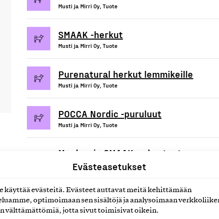
Musti ja Mirri Oy, Tuote
SMAAK -herkut
Musti ja Mirri Oy, Tuote
Purenatural herkut lemmikeille
Musti ja Mirri Oy, Tuote
POCCA Nordic -puruluut
Musti ja Mirri Oy, Tuote
Maukas ja SMAAK-pakasteet
Evästeasetukset
lemmikeille
Musti ja Mirri Oy, Tuote
käyttää evästeitä. Evästeet auttavat meitä kehittämään
luamme, optimoimaan sen sisältöjä ja analysoimaan verkkoliike
n välttämättömiä, jotta sivut toimisivat oikein.