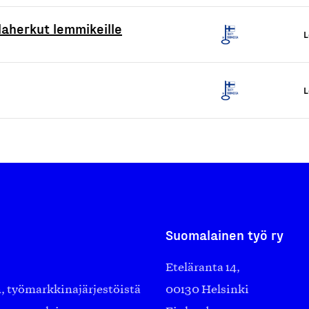
alaherkut lemmikeille
L
L
Suomalainen työ ry
Eteläranta 14,
työmarkkinajärjestöistä
00130 Helsinki