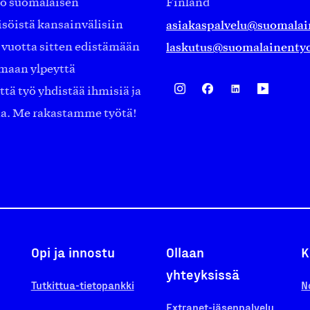
ko suomalaisen
Finland
asiakaspalvelu@suomalai
isöistä kansainvälisiin
laskutus@suomalainentyo
0 vuotta sitten edistämään
amaan ylpeyttä
ä työ yhdistää ihmisiä ja
aa. Me rakastamme työtä!
Opi ja innostu
Ollaan
K
yhteyksissä
Tutkittua-tietopankki
N
Extranet-jäsenpalvelu