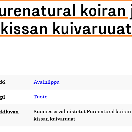
urenatural koiran 
kissan kuivaruuat
ki
Avainlippu
pi
Tuote
kiluvan
Suomessa valmistetut Purenatural koiran 
kissan kuivaruuat