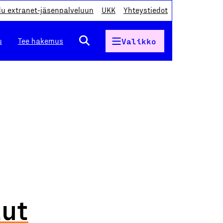
du extranet-jäsenpalveluun
UKK
Yhteystiedot
u
Tee hakemus
Valikko
tut