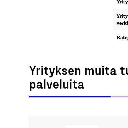
Yrity
Yrit
verk
Kate
Yrityksen muita t
palveluita