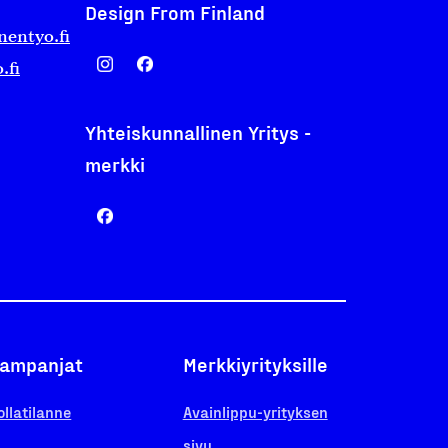
Design From Finland
nentyo.fi
.fi
Yhteiskunnallinen Yritys -
merkki
ampanjat
Merkkiyrityksille
ollatilanne
Avainlippu-yrityksen
sivu