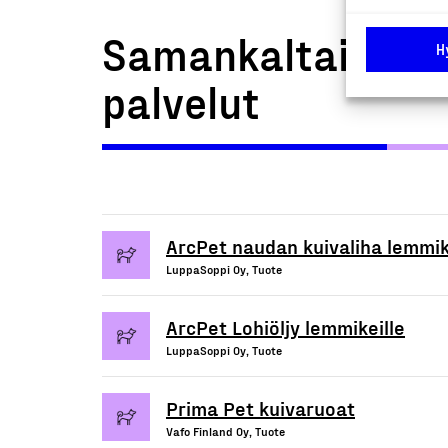
Samankaltaiset t
H
palvelut
ArcPet naudan kuivaliha lemmik
LuppaSoppi Oy, Tuote
ArcPet Lohiöljy lemmikeille
LuppaSoppi Oy, Tuote
Prima Pet kuivaruoat
Vafo Finland Oy, Tuote