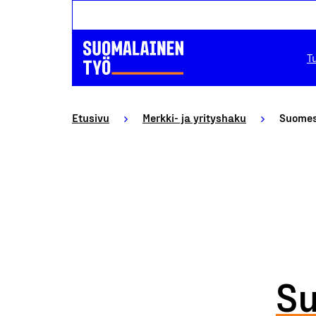
T
Etusivu
Merkki- ja yrityshaku
Suomess
Su