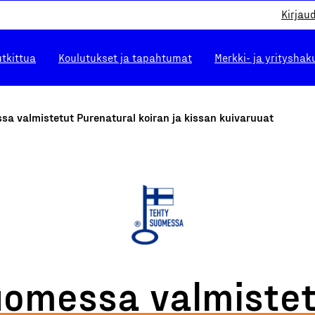
Kirjau
utkittua
Koulutukset ja tapahtumat
Merkki- ja yrityshak
a valmistetut Purenatural koiran ja kissan kuivaruuat
omessa valmiste