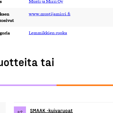
s
Musti ja Mirri Oy
yksen
www.mustijamirri.fi
kosivut
goria
Lemmikkien ruoka
uotteita tai
SMAAK -kuivaruoat