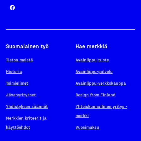
Suomalainen työ
Hae merkkiä
Tietoa meistä
Avainlippu-tuote
Historia
Avainlippu-palvelu
Toimielimet
Avainlippu-verkkokauppa
Jäsenyritykset
Design from Finland
Yhdistyksen säännöt
Yhteiskunnallinen yritys -
merkki
Merkkien kriteerit ja
käyttöehdot
Vuosimaksu