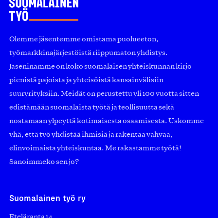
Olemme jäsentemme omistama puolueeton,
työmarkkinajärjestöistä riippumaton yhdistys.
Jäseninämme on koko suomalaisen yhteiskunnan kirjo
pienistä pajoista ja yhteisöistä kansainvälisiin
suuryrityksiin. Meidät on perustettu yli 100 vuotta sitten
edistämään suomalaista työtä ja teollisuutta sekä
nostamaan ylpeyttä kotimaisesta osaamisesta. Uskomme
yhä, että työ yhdistää ihmisiä ja rakentaa vahvaa,
elinvoimaista yhteiskuntaa. Me rakastamme työtä!
Sanoimmeko sen jo?
Suomalainen työ ry
Eteläranta 14,