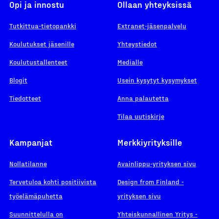
Opi ja innostu
Ollaan yhteyksissä
Tutkittua-tietopankki
Extranet-jäsenpalvelu
Koulutukset jäsenille
Yhteystiedot
Koulutustallenteet
Medialle
Blogit
Usein kysytyt kysymykset
Tiedotteet
Anna palautetta
Tilaa uutiskirje
Kampanjat
Merkkiyrityksille
Nollatilanne
Avainlippu-yrityksen sivu
Tervetuloa kohti positiivista
Design from Finland -
työelämäpuhetta
yrityksen sivu
Suunnittelulla on
Yhteiskunnallinen Yritys -