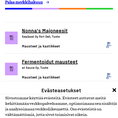
Palaa merkkihakuun
Nonna's Majoneesit
SeaGood Oy Fort Deli, Tuote
Mausteet ja kastikkeet
Fermentoidut mausteet
at Sauce Oy, Tuote
Mausteet ja kastikkeet
Evästeasetukset
Suomessa valmistetut
Sivustomme käyttää evästeitä. Evästeet auttavat meitä
kuivamausteseokset, kastike-
kehittämään verkkopalveluamme, optimoimaan sen sisältöjä
ja dippiainekset
ja analysoimaan verkkoliikennettä. Osa evästeistä on
Aromitehdas Oy, Tuote
välttämättömiä, jotta sivut toimisivat oikein.