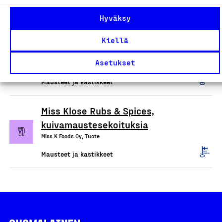
Mausteet ja kastikkeet
Hyväksy
Jävla Sås Bolag bbq- ja
Kiellä
maustekastikkeet
Asetukset
Öljypuu Oy, Tuote
Mausteet ja kastikkeet
Miss Klose Rubs & Spices,
kuivamaustesekoituksia
Miss K Foods Oy, Tuote
Mausteet ja kastikkeet