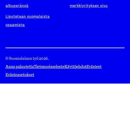
alkuperänsä
merkkiyrityksen sivu
Liputetaan suomalaista
osaamista
© Suomalainen työ 2026.
Anna palautetta
Tietosuojaseloste
Käyttöehdot
Evästeet
Evästeasetukset