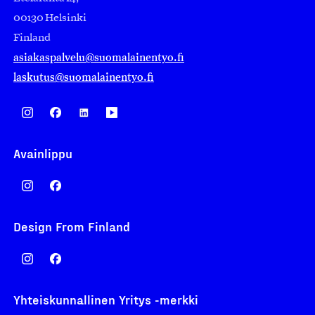
00130 Helsinki
Finland
asiakaspalvelu@suomalainentyo.fi
laskutus@suomalainentyo.fi
Avainlippu
Design From Finland
Yhteiskunnallinen Yritys -merkki