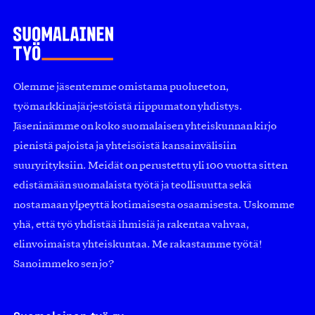
Olemme jäsentemme omistama puolueeton,
työmarkkinajärjestöistä riippumaton yhdistys.
Jäseninämme on koko suomalaisen yhteiskunnan kirjo
pienistä pajoista ja yhteisöistä kansainvälisiin
suuryrityksiin. Meidät on perustettu yli 100 vuotta sitten
edistämään suomalaista työtä ja teollisuutta sekä
nostamaan ylpeyttä kotimaisesta osaamisesta. Uskomme
yhä, että työ yhdistää ihmisiä ja rakentaa vahvaa,
elinvoimaista yhteiskuntaa. Me rakastamme työtä!
Sanoimmeko sen jo?