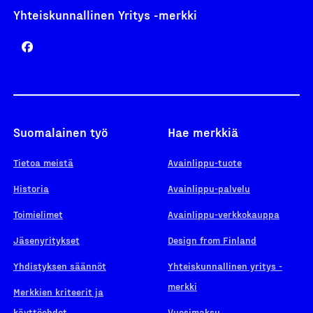
Yhteiskunnallinen Yritys -merkki
Suomalainen työ
Hae merkkiä
Tietoa meistä
Avainlippu-tuote
Historia
Avainlippu-palvelu
Toimielimet
Avainlippu-verkkokauppa
Jäsenyritykset
Design from Finland
Yhdistyksen säännöt
Yhteiskunnallinen yritys -
merkki
Merkkien kriteerit ja
käyttöehdot
Vuosimaksu