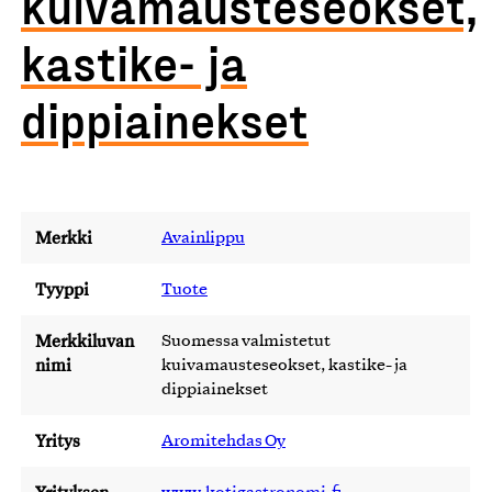
kuivamausteseokset,
kastike- ja
dippiainekset
Merkki
Avainlippu
Tyyppi
Tuote
Merkkiluvan
Suomessa valmistetut
nimi
kuivamausteseokset, kastike- ja
dippiainekset
Yritys
Aromitehdas Oy