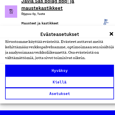
Jävla Sås Bolag bbq- ja
maustekastikkeet
Öljypuu Oy, Tuote
Mausteet ja kastikkeet
Evästeasetukset
Miss Klose Rubs & Spices,
Sivustomme käyttää evästeitä. Evästeet auttavat meitä
kuivamaustesekoituksia
kehittämään verkkopalveluamme, optimoimaan sen sisältöjä
Miss K Foods Oy, Tuote
ja analysoimaan verkkoliikennettä. Osa evästeistä on
välttämättömiä, jotta sivut toimisivat oikein.
Mausteet ja kastikkeet
Hyväksy
Miss Klose maustekastikkeet
Kiellä
Miss K Foods Oy, Tuote
Mausteet ja kastikkeet
Asetukset