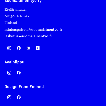
Suomalainen työ ry
Eteläranta 14,
00130 Helsinki
Finland
asiakaspalvelu@suomalainentyo.fi
laskutus@suomalainentyo.fi
Avainlippu
Design From Finland