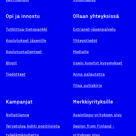
Opi ja innostu
Ollaan yhteyksissä
Tutkittua-tietopankki
Extranet-jäsenpalvelu
Koulutukset jäsenille
Yhteystiedot
Koulutustallenteet
Medialle
Blogit
Usein kysytyt kysymykset
Tiedotteet
Anna palautetta
Tilaa uutiskirje
Kampanjat
Merkkiyrityksille
Nollatilanne
Avainlippu-yrityksen sivu
Tervetuloa kohti positiivista
Design from Finland -
työelämäpuhetta
yrityksen sivu