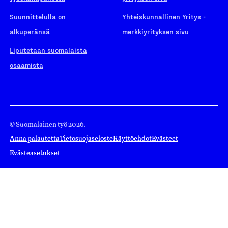
Suunnittelulla on
Yhteiskunnallinen Yritys -
alkuperänsä
merkkiyrityksen sivu
Liputetaan suomalaista
osaamista
© Suomalainen työ 2026.
Anna palautetta
Tietosuojaseloste
Käyttöehdot
Evästeet
Evästeasetukset