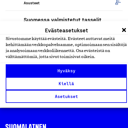
Asusteet
Suomessa valmistetut tasselit
ja koristeet
Evästeasetukset
Cora Garnet Collection, Tuote
Sivustomme käyttää evästeitä. Evästeet auttavat meitä
Asusteet
kehittämään verkkopalveluamme, optimoimaan sen sisältöjä
ja analysoimaan verkkoliikennettä. Osa evästeistä on
välttämättömiä, jotta sivut toimisivat oikein.
Oka Jewelry, käsintehdyt korut
ja asusteet
Hyväksy
Tmi Oona Rantala, Tuote
Kiellä
Asusteet
Asetukset