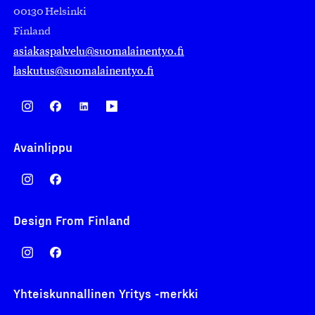
00130 Helsinki
Finland
asiakaspalvelu@suomalainentyo.fi
laskutus@suomalainentyo.fi
Avainlippu
Design From Finland
Yhteiskunnallinen Yritys -merkki