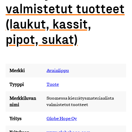
valmistetut tuotteet
(laukut, kassit,
pipot, sukat)
Merkki
Avainlippu
Tyyppi
Tuote
Merkkiluvan
Suomessa kierrätysmateriaalista
nimi
valmistetut tuotteet
Yritys
Globe Hope Oy