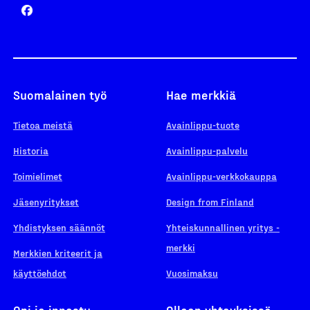
Suomalainen työ
Hae merkkiä
Tietoa meistä
Avainlippu-tuote
Historia
Avainlippu-palvelu
Toimielimet
Avainlippu-verkkokauppa
Jäsenyritykset
Design from Finland
Yhdistyksen säännöt
Yhteiskunnallinen yritys -
merkki
Merkkien kriteerit ja
käyttöehdot
Vuosimaksu
Opi ja innostu
Ollaan yhteyksissä