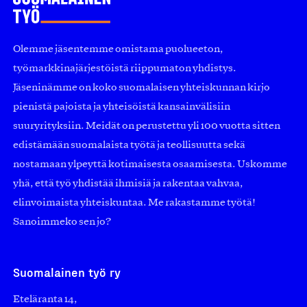
Olemme jäsentemme omistama puolueeton,
työmarkkinajärjestöistä riippumaton yhdistys.
Jäseninämme on koko suomalaisen yhteiskunnan kirjo
pienistä pajoista ja yhteisöistä kansainvälisiin
suuryrityksiin. Meidät on perustettu yli 100 vuotta sitten
edistämään suomalaista työtä ja teollisuutta sekä
nostamaan ylpeyttä kotimaisesta osaamisesta. Uskomme
yhä, että työ yhdistää ihmisiä ja rakentaa vahvaa,
elinvoimaista yhteiskuntaa. Me rakastamme työtä!
Sanoimmeko sen jo?
Suomalainen työ ry
Eteläranta 14,