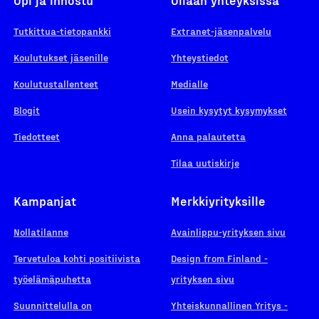
Tutkittua-tietopankki
Extranet-jäsenpalvelu
Koulutukset jäsenille
Yhteystiedot
Koulutustallenteet
Medialle
Blogit
Usein kysytyt kysymykset
Tiedotteet
Anna palautetta
Tilaa uutiskirje
Kampanjat
Merkkiyrityksille
Nollatilanne
Avainlippu-yrityksen sivu
Tervetuloa kohti positiivista
Design from Finland -
työelämäpuhetta
yrityksen sivu
Suunnittelulla on
Yhteiskunnallinen Yritys -