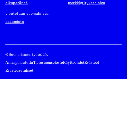
alkuperänsä
merkkiyrityksen sivu
Liputetaan suomalaista
osaamista
© Suomalainen työ 2026.
Anna palautetta
Tietosuojaseloste
Käyttöehdot
Evästeet
Evästeasetukset