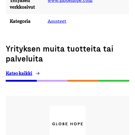
Yrityksen
www.globehope.com
verkkosivut
Kategoria
Asusteet
Yrityksen muita tuotteita tai
palveluita
Katso kaikki