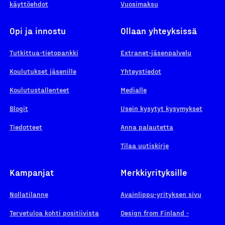
käyttöehdot
Vuosimaksu
Opi ja innostu
Ollaan yhteyksissä
Tutkittua-tietopankki
Extranet-jäsenpalvelu
Koulutukset jäsenille
Yhteystiedot
Koulutustallenteet
Medialle
Blogit
Usein kysytyt kysymykset
Tiedotteet
Anna palautetta
Tilaa uutiskirje
Kampanjat
Merkkiyrityksille
Nollatilanne
Avainlippu-yrityksen sivu
Tervetuloa kohti positiivista
Design from Finland -