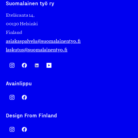
Suomalainen työ ry
Eteläranta 14,
00130 Helsinki
Finland
asiakaspalvelu@suomalainentyo.fi
laskutus@suomalainentyo.fi
Avainlippu
Design From Finland