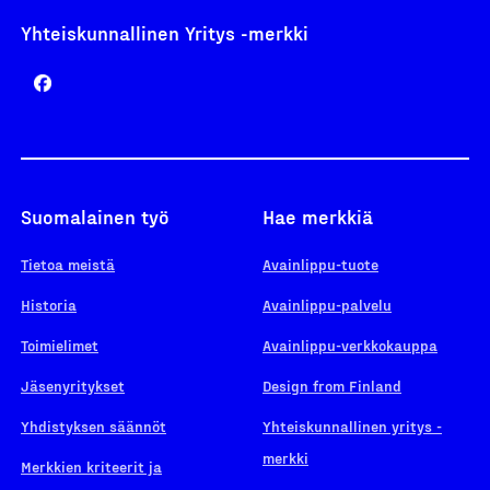
Yhteiskunnallinen Yritys -merkki
Suomalainen työ
Hae merkkiä
Tietoa meistä
Avainlippu-tuote
Historia
Avainlippu-palvelu
Toimielimet
Avainlippu-verkkokauppa
Jäsenyritykset
Design from Finland
Yhdistyksen säännöt
Yhteiskunnallinen yritys -
merkki
Merkkien kriteerit ja