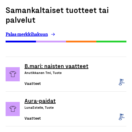
Samankaltaiset tuotteet tai
palvelut
Palaa merkkihakuun
B.mari: naisten vaatteet
Anutikkanen Tmi, Tuote
Vaatteet
Aura-paidat
LunaEstelle, Tuote
Vaatteet