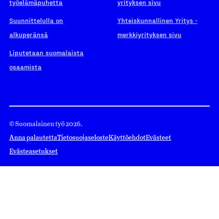
työelämäpuhetta
yrityksen sivu
Suunnittelulla on
Yhteiskunnallinen Yritys -
alkuperänsä
merkkiyrityksen sivu
Liputetaan suomalaista
osaamista
© Suomalainen työ 2026.
Anna palautetta
Tietosuojaseloste
Käyttöehdot
Evästeet
Evästeasetukset