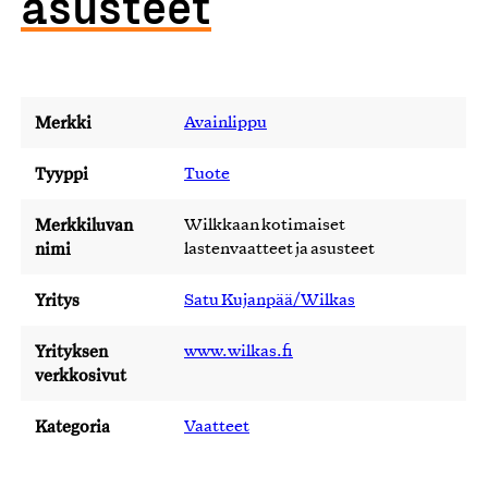
asusteet
Merkki
Avainlippu
Tyyppi
Tuote
Merkkiluvan
Wilkkaan kotimaiset
nimi
lastenvaatteet ja asusteet
Yritys
Satu Kujanpää/Wilkas
Yrityksen
www.wilkas.fi
verkkosivut
Kategoria
Vaatteet