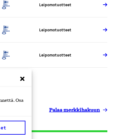
Leipomotuotteet
Leipomotuotteet
Leipomotuotteet
nnettä. Osa
Palaa merkkihakuun
set