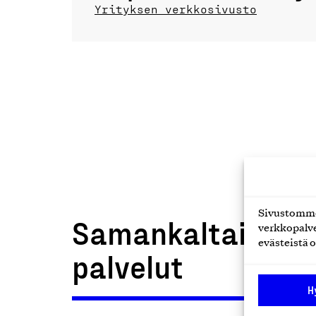
Yrityksen verkkosivusto
Sivustomme 
Samankaltaiset t
verkkopalve
evästeistä o
palvelut
H