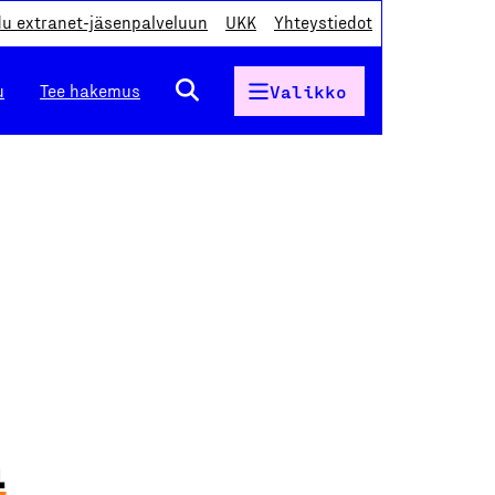
du extranet-jäsenpalveluun
UKK
Yhteystiedot
u
Tee hakemus
Valikko
a