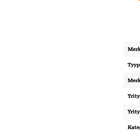
Merk
Tyyp
Merk
Yrity
Yrit
Kate