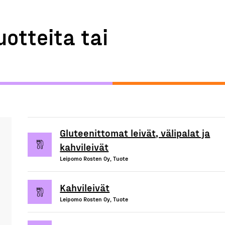
uotteita tai
Gluteenittomat leivät, välipalat ja
kahvileivät
Leipomo Rosten Oy, Tuote
Kahvileivät
Leipomo Rosten Oy, Tuote