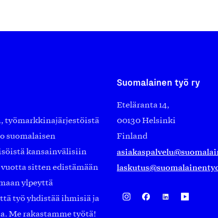
Suomalainen työ ry
Eteläranta 14,
työmarkkinajärjestöistä
00130 Helsinki
ko suomalaisen
Finland
asiakaspalvelu@suomalai
isöistä kansainvälisiin
laskutus@suomalainentyo
0 vuotta sitten edistämään
amaan ylpeyttä
ä työ yhdistää ihmisiä ja
aa. Me rakastamme työtä!