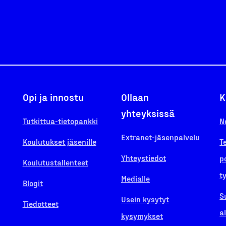
Opi ja innostu
Ollaan
K
yhteyksissä
Tutkittua-tietopankki
N
Extranet-jäsenpalvelu
Koulutukset jäsenille
T
Yhteystiedot
p
Koulutustallenteet
t
Medialle
Blogit
S
Usein kysytyt
Tiedotteet
a
kysymykset