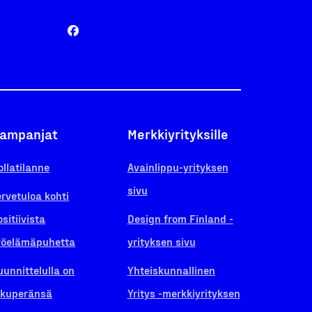
ampanjat
Merkkiyrityksille
ollatilanne
Avainlippu-yrityksen
sivu
ervetuloa kohti
ositiivista
Design from Finland -
yöelämäpuhetta
yrityksen sivu
uunnittelulla on
Yhteiskunnallinen
lkuperänsä
Yritys -merkkiyrityksen