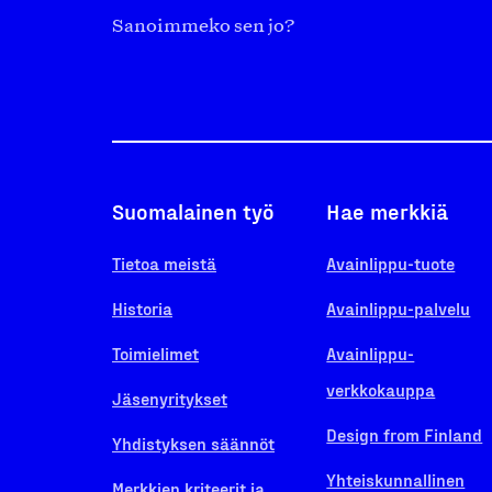
Sanoimmeko sen jo?
Suomalainen työ
Hae merkkiä
Tietoa meistä
Avainlippu-tuote
Historia
Avainlippu-palvelu
Toimielimet
Avainlippu-
verkkokauppa
Jäsenyritykset
Design from Finland
Yhdistyksen säännöt
Yhteiskunnallinen
Merkkien kriteerit ja