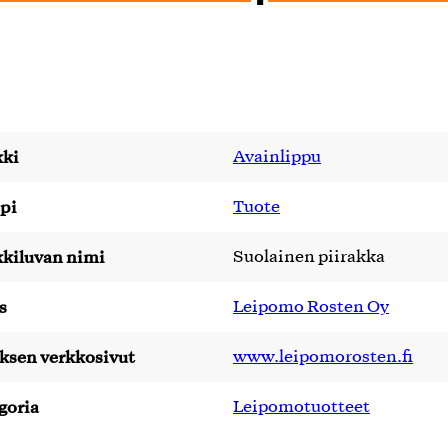
ki
Avainlippu
pi
Tuote
kiluvan nimi
Suolainen piirakka
s
Leipomo Rosten Oy
yksen verkkosivut
www.leipomorosten.fi
goria
Leipomotuotteet