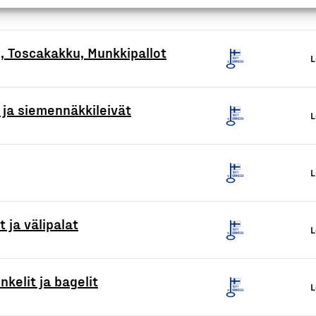
, Toscakakku, Munkkipallot
L
 ja siemennäkkileivät
L
L
 ja välipalat
L
kelit ja bagelit
L