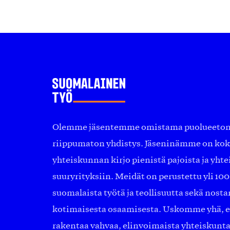
Olemme jäsentemme omistama puolueeton, 
riippumaton yhdistys. Jäseninämme on ko
yhteiskunnan kirjo pienistä pajoista ja yhte
suuryrityksiin. Meidät on perustettu yli 10
suomalaista työtä ja teollisuutta sekä nost
kotimaisesta osaamisesta. Uskomme yhä, ett
rakentaa vahvaa, elinvoimaista yhteiskunt