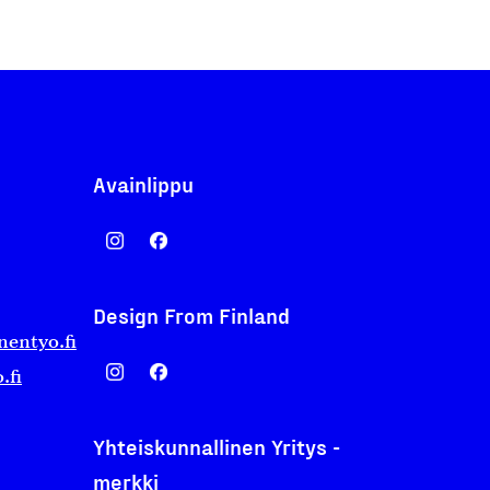
Avainlippu
Design From Finland
nentyo.fi
.fi
Yhteiskunnallinen Yritys -
merkki