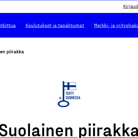
Kirjau
utkittua
Koulutukset ja tapahtumat
Merkki- ja yrityshak
en piirakka
Suolainen piirakk