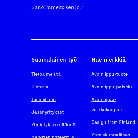
Sanoimmeko sen jo?
Suomalainen työ
Hae merkkiä
Tietoa meistä
Avainlippu-tuote
Historia
Avainlippu-palvelu
Toimielimet
Avainlippu-
verkkokauppa
Jäsenyritykset
Design from Finland
Yhdistyksen säännöt
Yhteiskunnallinen
Merkkien kriteerit ja