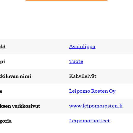
ki
Avainlippu
pi
Tuote
kiluvan nimi
Kahvileivät
s
Leipomo Rosten Oy
yksen verkkosivut
www.leipomorosten.fi
goria
Leipomotuotteet