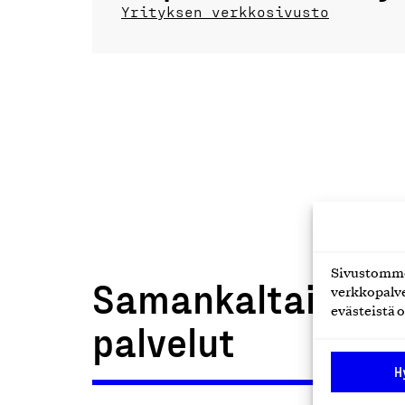
Yrityksen verkkosivusto
Sivustomme 
Samankaltaiset t
verkkopalve
evästeistä o
palvelut
H