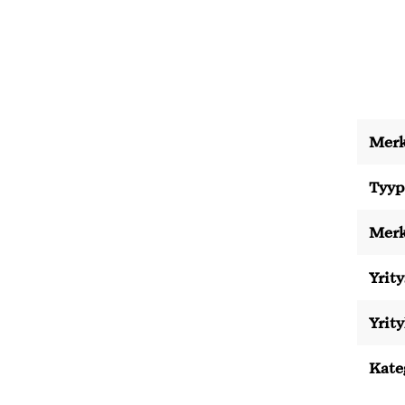
Merk
Tyyp
Merk
Yrity
Yrit
Kate