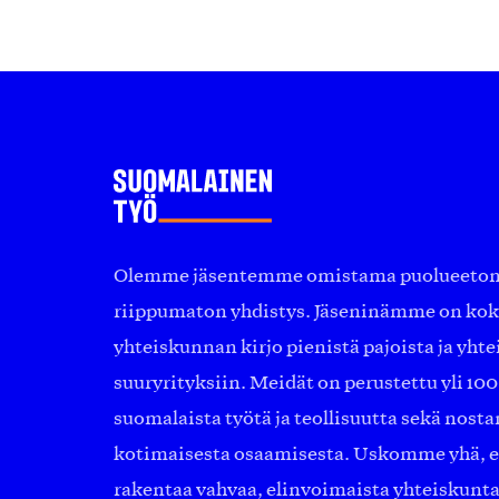
Olemme jäsentemme omistama puolueeton, 
riippumaton yhdistys. Jäseninämme on ko
yhteiskunnan kirjo pienistä pajoista ja yhte
suuryrityksiin. Meidät on perustettu yli 10
suomalaista työtä ja teollisuutta sekä nost
kotimaisesta osaamisesta. Uskomme yhä, ett
rakentaa vahvaa, elinvoimaista yhteiskunt