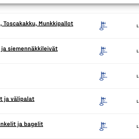
, Toscakakku, Munkkipallot
L
 ja siemennäkkileivät
L
L
 ja välipalat
L
kelit ja bagelit
L