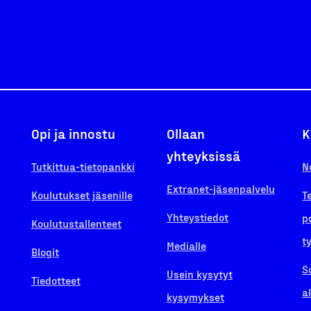
Opi ja innostu
Ollaan
K
yhteyksissä
Tutkittua-tietopankki
N
Extranet-jäsenpalvelu
Koulutukset jäsenille
T
Yhteystiedot
p
Koulutustallenteet
t
Medialle
Blogit
S
Usein kysytyt
Tiedotteet
a
kysymykset