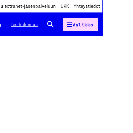
du extranet-jäsenpalveluun
UKK
Yhteystiedot
u
Tee hakemus
Valikko