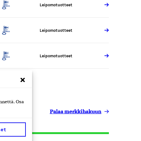
Leipomotuotteet
Leipomotuotteet
Leipomotuotteet
nnettä. Osa
Palaa merkkihakuun
set