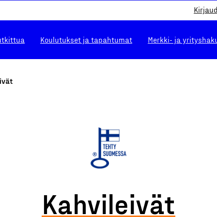
Kirjau
utkittua
Koulutukset ja tapahtumat
Merkki- ja yrityshak
ivät
Kahvileivät