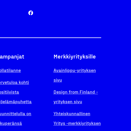
ampanjat
Merkkiyrityksille
ollatilanne
Avainlippu-yrityksen
sivu
ervetuloa kohti
ositiivista
Design from Finland -
yöelämäpuhetta
yrityksen sivu
uunnittelulla on
Yhteiskunnallinen
lkuperänsä
Yritys -merkkiyrityksen