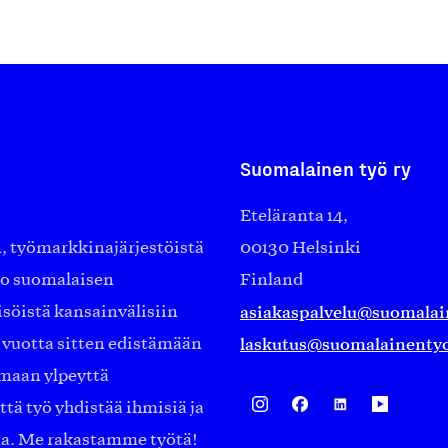
Suomalainen työ ry
Eteläranta 14,
työmarkkinajärjestöistä
00130 Helsinki
ko suomalaisen
Finland
asiakaspalvelu@suomalai
isöistä kansainvälisiin
laskutus@suomalainentyo
0 vuotta sitten edistämään
amaan ylpeyttä
ä työ yhdistää ihmisiä ja
aa. Me rakastamme työtä!