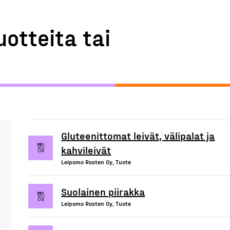
uotteita tai
Gluteenittomat leivät, välipalat ja
kahvileivät
Leipomo Rosten Oy, Tuote
Suolainen piirakka
Leipomo Rosten Oy, Tuote