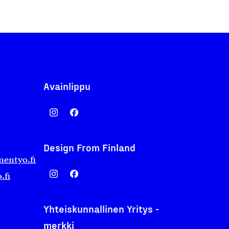
Avainlippu
Design From Finland
nentyo.fi
.fi
Yhteiskunnallinen Yritys -
merkki