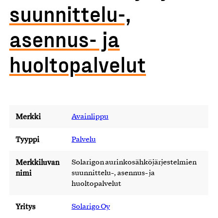
suunnittelu-,
asennus- ja
huoltopalvelut
Merkki
Avainlippu
Tyyppi
Palvelu
Merkkiluvan
Solarigon aurinkosähköjärjestelmien
nimi
suunnittelu-, asennus- ja
huoltopalvelut
Yritys
Solarigo Oy