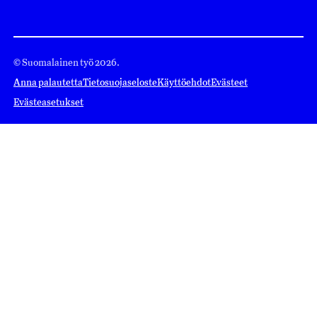
© Suomalainen työ 2026.
Anna palautetta
Tietosuojaseloste
Käyttöehdot
Evästeet
Evästeasetukset