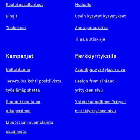
Koulutustallenteet
Medialle
Blogit
Usein kysytyt kysymykset
Tiedotteet
Anna palautetta
Tilaa uutiskirje
Kampanjat
Merkkiyrityksille
Nollatilanne
Avainlippu-yrityksen sivu
Tervetuloa kohti positiivista
Design from Finland -
työelämäpuhetta
yrityksen sivu
Suunnittelulla on
Yhteiskunnallinen Yritys -
alkuperänsä
merkkiyrityksen sivu
Liputetaan suomalaista
osaamista