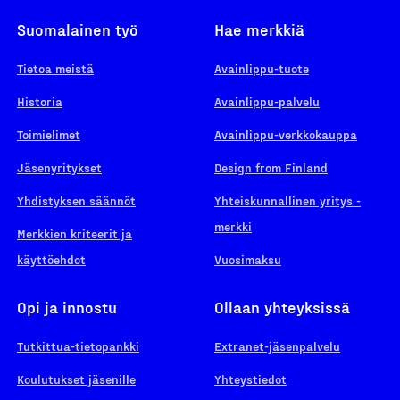
Suomalainen työ
Hae merkkiä
Tietoa meistä
Avainlippu-tuote
Historia
Avainlippu-palvelu
Toimielimet
Avainlippu-verkkokauppa
Jäsenyritykset
Design from Finland
Yhdistyksen säännöt
Yhteiskunnallinen yritys -
merkki
Merkkien kriteerit ja
käyttöehdot
Vuosimaksu
Opi ja innostu
Ollaan yhteyksissä
Tutkittua-tietopankki
Extranet-jäsenpalvelu
Koulutukset jäsenille
Yhteystiedot