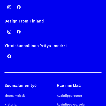
Design From Finland
Yhteiskunnallinen Yritys -merkki
Suomalainen työ
Hae merkkiä
Tietoa meistä
Avainlippu-tuote
Historia
Avainlippu-palvelu