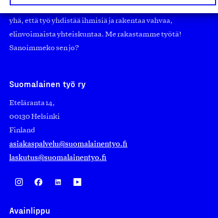
nostamaan ylpeyttä kotimaisesta osaamisesta. Uskomme
yhä, että työ yhdistää ihmisiä ja rakentaa vahvaa,
elinvoimaista yhteiskuntaa. Me rakastamme työtä!
Sanoimmeko sen jo?
Suomalainen työ ry
Eteläranta 14,
00130 Helsinki
Finland
asiakaspalvelu@suomalainentyo.fi
laskutus@suomalainentyo.fi
Avainlippu