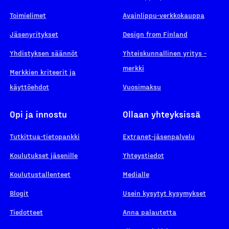
Toimielimet
Avainlippu-verkkokauppa
Jäsenyritykset
Design from Finland
Yhdistyksen säännöt
Yhteiskunnallinen yritys -
merkki
Merkkien kriteerit ja
käyttöehdot
Vuosimaksu
Opi ja innostu
Ollaan yhteyksissä
Tutkittua-tietopankki
Extranet-jäsenpalvelu
Koulutukset jäsenille
Yhteystiedot
Koulutustallenteet
Medialle
Blogit
Usein kysytyt kysymykset
Tiedotteet
Anna palautetta