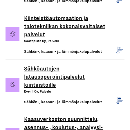
Sähkön-, kaasun- ja lämmönjakelupalvelut
Kiinteistöautomaation ja
talotekniikan kokonaisvaltaiset
palvelut
Säätöpiste Oy, Palvelu
Sähkön-, kaasun- ja lämmönjakelupalvelut
Sähköautojen
latausoperointipalvelut
kiinteistöille
Evenli Oy, Palvelu
Sähkön-, kaasun- ja lämmönjakelupalvelut
Kaasuverkoston suunnittelu,
asennus- , koulutus-, analyysi-