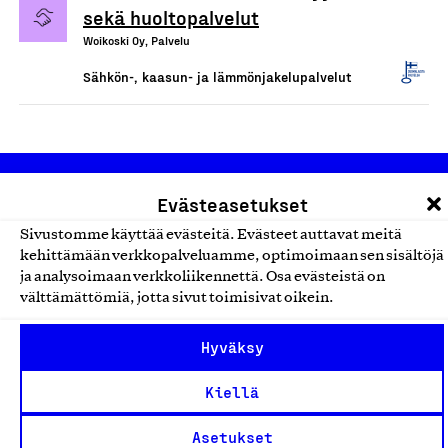
sekä huoltopalvelut
Woikoski Oy, Palvelu
Sähkön-, kaasun- ja lämmönjakelupalvelut
Evästeasetukset
Sivustomme käyttää evästeitä. Evästeet auttavat meitä
kehittämään verkkopalveluamme, optimoimaan sen sisältöjä
ja analysoimaan verkkoliikennettä. Osa evästeistä on
Olemme jäsentemme omistama puolueeton,
välttämättömiä, jotta sivut toimisivat oikein.
työmarkkinajärjestöistä riippumaton yhdistys.
Hyväksy
Jäseninämme on koko suomalaisen yhteiskunnan kirjo
pienistä pajoista ja yhteisöistä kansainvälisiin
Kiellä
suuryrityksiin. Meidät on perustettu yli 100 vuotta sitten
Asetukset
edistämään suomalaista työtä ja teollisuutta sekä