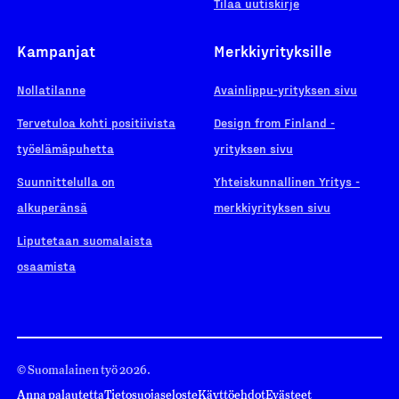
Tilaa uutiskirje
Kampanjat
Merkkiyrityksille
Nollatilanne
Avainlippu-yrityksen sivu
Tervetuloa kohti positiivista
Design from Finland -
työelämäpuhetta
yrityksen sivu
Suunnittelulla on
Yhteiskunnallinen Yritys -
alkuperänsä
merkkiyrityksen sivu
Liputetaan suomalaista
osaamista
© Suomalainen työ 2026.
Anna palautetta
Tietosuojaseloste
Käyttöehdot
Evästeet