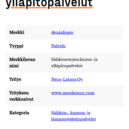
ylläpitopalvelut
Merkki
Avainlippu
Tyyppi
Palvelu
Merkkiluvan
Sähköautojen lataus- ja
nimi
ylläpitopalvelut
Yritys
Nero-Lataus Oy
Yrityksen
www.nerolataus.com
verkkosivut
Kategoria
Sähkön-, kaasun- ja
lämmönjakelupalvelut