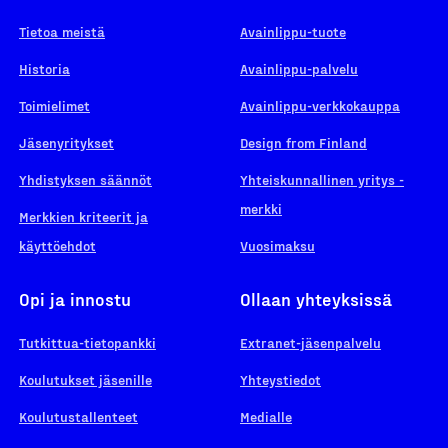
Tietoa meistä
Avainlippu-tuote
Historia
Avainlippu-palvelu
Toimielimet
Avainlippu-verkkokauppa
Jäsenyritykset
Design from Finland
Yhdistyksen säännöt
Yhteiskunnallinen yritys -
merkki
Merkkien kriteerit ja
käyttöehdot
Vuosimaksu
Opi ja innostu
Ollaan yhteyksissä
Tutkittua-tietopankki
Extranet-jäsenpalvelu
Koulutukset jäsenille
Yhteystiedot
Koulutustallenteet
Medialle