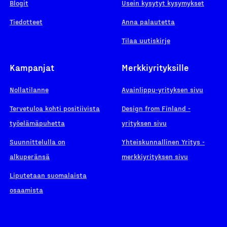
Blogit
Usein kysytyt kysymykset
Tiedotteet
Anna palautetta
Tilaa uutiskirje
Kampanjat
Merkkiyrityksille
Nollatilanne
Avainlippu-yrityksen sivu
Tervetuloa kohti positiivista
Design from Finland -
työelämäpuhetta
yrityksen sivu
Suunnittelulla on
Yhteiskunnallinen Yritys -
alkuperänsä
merkkiyrityksen sivu
Liputetaan suomalaista
osaamista