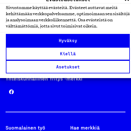
Sivustomme käyttää evästeitä. Evästeet auttavat meitä
kehittämään verkkopalveluamme, optimoimaan sen sisältöjä
Avainlippu
ja analysoimaan verkkoliikennettä. Osa evästeistä on
välttämättömiä, jotta sivut toimisivat oikein.
Hyväksy
Design From Finland
Kiellä
Asetukset
Yhteiskunnallinen Yritys -merkki
Suomalainen työ
Hae merkkiä