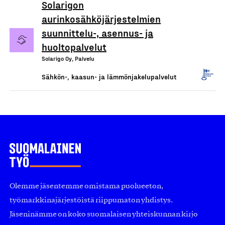
Solarigon
aurinkosähköjärjestelmien
suunnittelu-, asennus- ja
huoltopalvelut
Solarigo Oy, Palvelu
Sähkön-, kaasun- ja lämmönjakelupalvelut
Olemme jäsentemme omistama puolueeton,
työmarkkinajärjestöistä riippumaton yhdistys.
Jäseninämme on koko suomalaisen yhteiskunnan kirjo