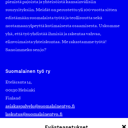
pienistä pajoista ja yhteisöistä kansainvälisiin
suuryrityksiin. Meidät on perustettu yli 100 vuotta sitten
edistämään suomalaista työtä ja teollisuutta sekä
nostamaan ylpeyttä kotimaisesta osaamisesta. Uskomme
yhä, että työ yhdistää ihmisiä ja rakentaa vahvaa,
elinvoimaista yhteiskuntaa. Me rakastamme työtä!
Sanoimmeko sen jo?
Suomalainen työ ry
Eteläranta 14,
00130 Helsinki
Finland
asiakaspalvelu@suomalainentyo.fi
laskutus@suomalainentyo.fi
Evästeasetukset