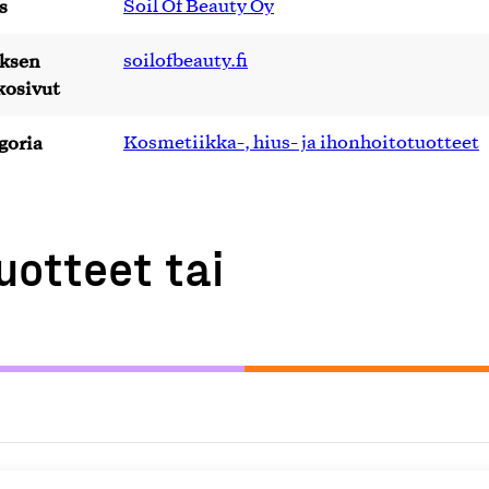
s
Soil Of Beauty Oy
yksen
soilofbeauty.fi
kosivut
goria
Kosmetiikka-, hius- ja ihonhoitotuotteet
uotteet tai
telu
K