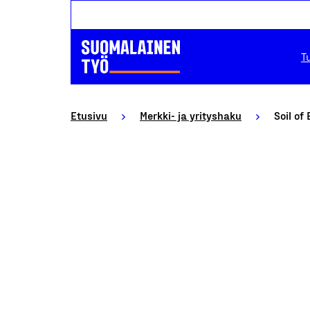
T
Etusivu
Merkki- ja yrityshaku
Soil of