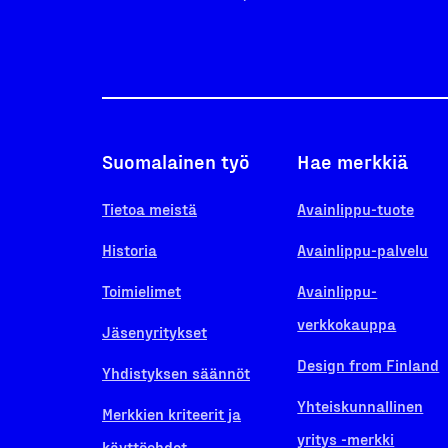
Suomalainen työ
Hae merkkiä
Tietoa meistä
Avainlippu-tuote
Historia
Avainlippu-palvelu
Toimielimet
Avainlippu-
verkkokauppa
Jäsenyritykset
Design from Finland
Yhdistyksen säännöt
Yhteiskunnallinen
Merkkien kriteerit ja
yritys -merkki
käyttöehdot