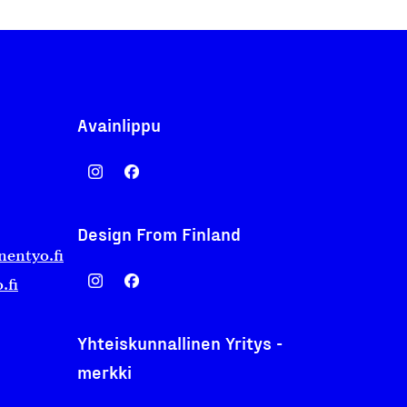
Avainlippu
Design From Finland
nentyo.fi
.fi
Yhteiskunnallinen Yritys -
merkki