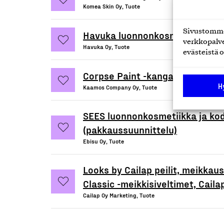
Komea Skin Oy, Tuote
Sivustomme 
Havuka luonnonkosmetiikkatuot
verkkopalve
Havuka Oy, Tuote
evästeistä o
Corpse Paint -kangasnaamiot
H
Kaamos Company Oy, Tuote
SEES luonnonkosmetiikka ja ko
(pakkaussuunnittelu)
Ebisu Oy, Tuote
Looks by Cailap peilit, meikkaus
Classic -meikkisiveltimet, Caila
Cailap Oy Marketing, Tuote