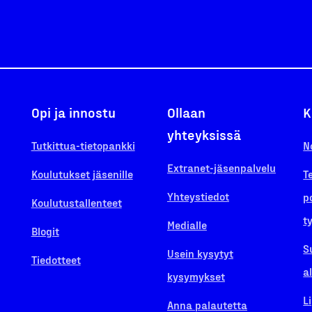
Opi ja innostu
Ollaan
K
yhteyksissä
Tutkittua-tietopankki
N
Extranet-jäsenpalvelu
Koulutukset jäsenille
T
Yhteystiedot
p
Koulutustallenteet
t
Medialle
Blogit
S
Usein kysytyt
Tiedotteet
a
kysymykset
L
Anna palautetta