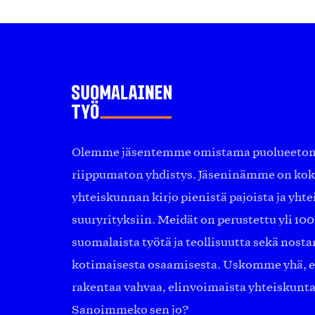
Olemme jäsentemme omistama puolueeton, 
riippumaton yhdistys. Jäseninämme on ko
yhteiskunnan kirjo pienistä pajoista ja yhte
suuryrityksiin. Meidät on perustettu yli 10
suomalaista työtä ja teollisuutta sekä nost
kotimaisesta osaamisesta. Uskomme yhä, ett
rakentaa vahvaa, elinvoimaista yhteiskunt
Sanoimmeko sen jo?