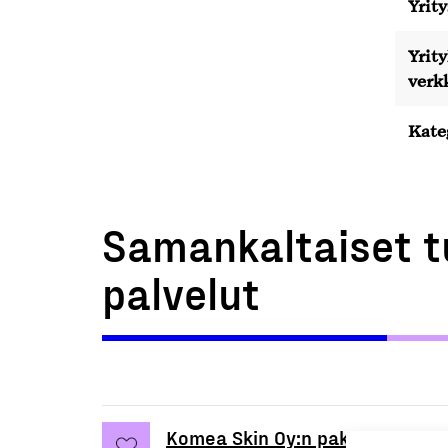
Yrity
Yrit
verk
Kate
Samankaltaiset t
palvelut
Komea Skin Oy:n pakkaussunnit