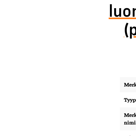
luo
(
Merk
Tyyp
Merk
nimi