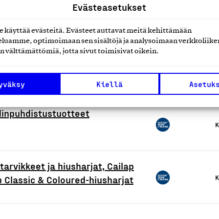
Evästeasetukset
käyttää evästeitä. Evästeet auttavat meitä kehittämään
teet (pakkaussuunnittelu)
K
luamme, optimoimaan sen sisältöjä ja analysoimaan verkkoliike
n välttämättömiä, jotta sivut toimisivat oikein.
K
yväksy
Kiellä
Asetuk
dinpuhdistustuotteet
K
tarvikkeet ja hiusharjat, Cailap
K
p Classic & Coloured-hiusharjat