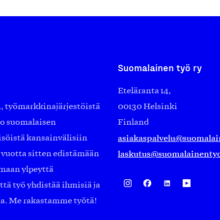
Suomalainen työ ry
Eteläranta 14,
työmarkkinajärjestöistä
00130 Helsinki
ko suomalaisen
Finland
asiakaspalvelu@suomalai
isöistä kansainvälisiin
laskutus@suomalainentyo
0 vuotta sitten edistämään
amaan ylpeyttä
ä työ yhdistää ihmisiä ja
aa. Me rakastamme työtä!