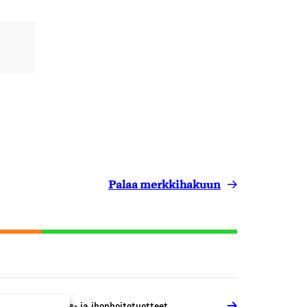
Palaa merkkihakuun
osmetiikka-, hius- ja ihonhoitotuotteet