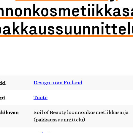
nnonkosmetiikkas
pakkaussuunnittel
ki
Design from Finland
pi
Tuote
kiluvan
Soil of Beauty luonnonkosmetiikkasarja
(pakkaussuunnittelu)