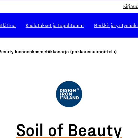
Kirjau
utkittua
Koulutukset ja tapahtumat
Merkki- ja yrityshak
 Beauty luonnonkosmetiikkasarja (pakkaussuunnittelu)
Soil of Beauty