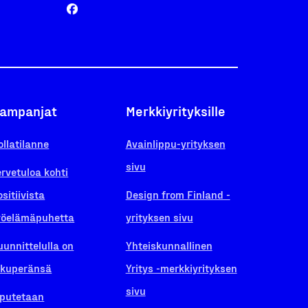
ampanjat
Merkkiyrityksille
ollatilanne
Avainlippu-yrityksen
sivu
ervetuloa kohti
ositiivista
Design from Finland -
yöelämäpuhetta
yrityksen sivu
uunnittelulla on
Yhteiskunnallinen
lkuperänsä
Yritys -merkkiyrityksen
sivu
iputetaan