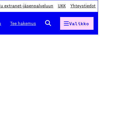
du extranet-jäsenpalveluun
UKK
Yhteystiedot
u
Tee hakemus
Valikko