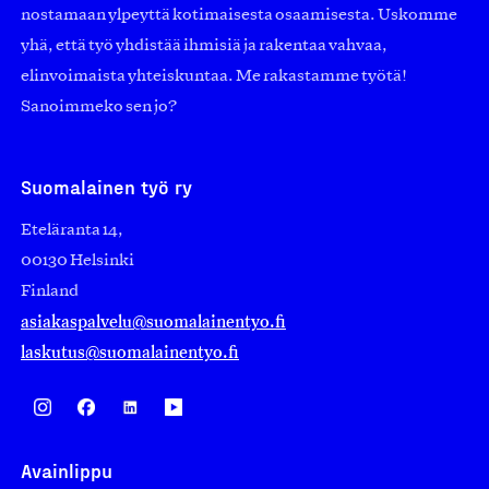
nostamaan ylpeyttä kotimaisesta osaamisesta. Uskomme
yhä, että työ yhdistää ihmisiä ja rakentaa vahvaa,
elinvoimaista yhteiskuntaa. Me rakastamme työtä!
Sanoimmeko sen jo?
Suomalainen työ ry
Eteläranta 14,
00130 Helsinki
Finland
asiakaspalvelu@suomalainentyo.fi
laskutus@suomalainentyo.fi
Avainlippu