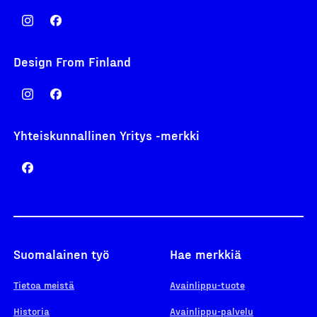
Design From Finland
Yhteiskunnallinen Yritys -merkki
Suomalainen työ
Hae merkkiä
Tietoa meistä
Avainlippu-tuote
Historia
Avainlippu-palvelu