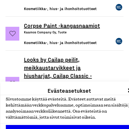
Kosmetiikka-, hius- ja ihonhoitotuotteet
Corpse Paint -kangasnaamiot
Kaamos Company Oy, Tuote
Kosmetiikka-, hius- ja ihonhoitotuotteet
Looks by Cailap peilit,
meikkaustarvikkeet ja
hiusharjat, Cailap Classic -
meikkisiveltimet, Cailap Classic
Evästeasetukset
& Coloured-hiusharjat
Cailap Oy Marketing, Tuote
Sivustomme käyttää evästeitä. Evästeet auttavat meitä
kehittämään verkkopalveluamme, optimoimaan sen sisältöjä 
Kosmetiikka-, hius- ja ihonhoitotuotteet
analysoimaan verkkoliikennettä. Osa evästeistä on
välttämättömiä, jotta sivut toimisivat oikein.
MUOTO