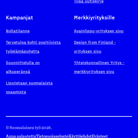
Tilaa uutiskirje
Kampanjat
Merkkiyrityksille
Nollatilanne
Avainlippu-yrityksen sivu
Tervetuloa kohti positiivista
Design from Finland -
työelämäpuhetta
yrityksen sivu
Suunnittelulla on
Yhteiskunnallinen Yritys -
alkuperänsä
merkkiyrityksen sivu
Liputetaan suomalaista
osaamista
© Suomalainen työ 2026.
Anna palautetta
Tietosuojaseloste
Käyttöehdot
Evästeet