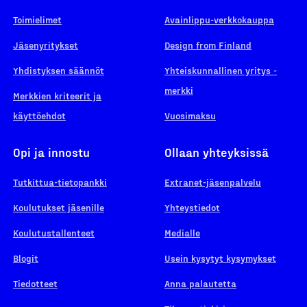
Toimielimet
Avainlippu-verkkokauppa
Jäsenyritykset
Design from Finland
Yhdistyksen säännöt
Yhteiskunnallinen yritys -
merkki
Merkkien kriteerit ja
käyttöehdot
Vuosimaksu
Opi ja innostu
Ollaan yhteyksissä
Tutkittua-tietopankki
Extranet-jäsenpalvelu
Koulutukset jäsenille
Yhteystiedot
Koulutustallenteet
Medialle
Blogit
Usein kysytyt kysymykset
Tiedotteet
Anna palautetta