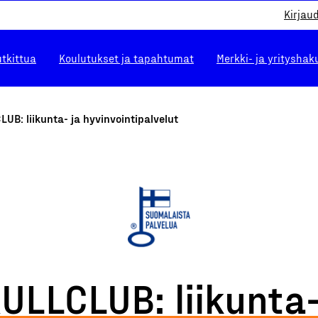
Kirjau
utkittua
Koulutukset ja tapahtumat
Merkki- ja yrityshak
UB: liikunta- ja hyvinvointipalvelut
ULLCLUB: liikunta-