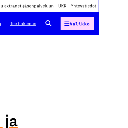
du extranet-jäsenpalveluun
UKK
Yhteystiedot
u
Tee hakemus
Valikko
 ja