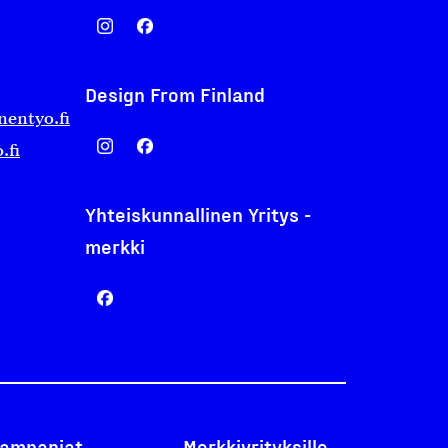
Design From Finland
nentyo.fi
.fi
Yhteiskunnallinen Yritys -
merkki
ampanjat
Merkkiyrityksille