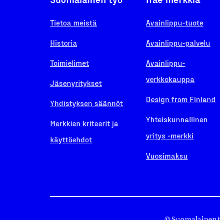
Tietoa meistä
Avainlippu-tuote
Historia
Avainlippu-palvelu
Toimielimet
Avainlippu-
verkkokauppa
Jäsenyritykset
Design from Finland
Yhdistyksen säännöt
Yhteiskunnallinen
Merkkien kriteerit ja
yritys -merkki
käyttöehdot
Vuosimaksu
© Suomalainen 