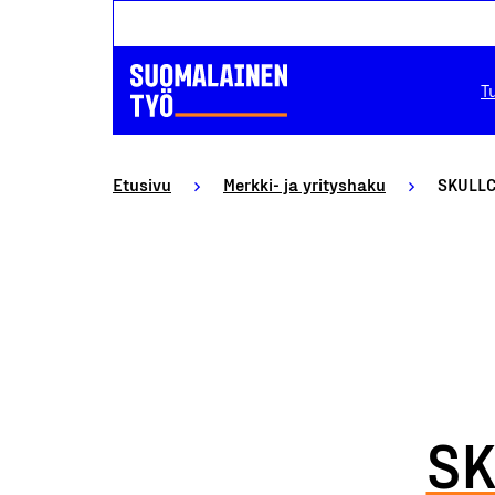
T
Etusivu
Merkki- ja yrityshaku
SKULLCL
SK