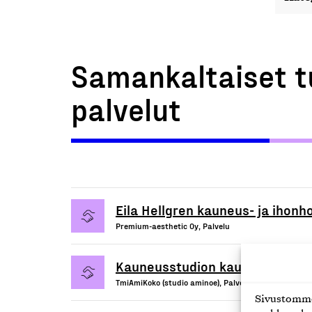
Samankaltaiset t
palvelut
Eila Hellgren kauneus- ja ihonh
Premium-aesthetic Oy, Palvelu
Kauneusstudion kauneudenhoito
TmiAmiKoko (studio aminoe), Palvelu
Sivustomme 