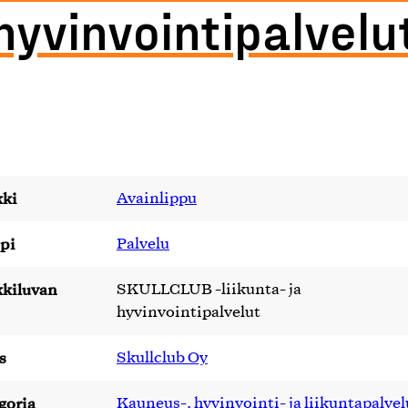
hyvinvointipalvelu
ki
Avainlippu
pi
Palvelu
kiluvan
SKULLCLUB -liikunta- ja
hyvinvointipalvelut
s
Skullclub Oy
goria
Kauneus-, hyvinvointi- ja liikuntapalvel