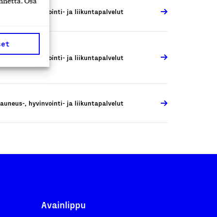
nnettä. Osa
auneus-, hyvinvointi- ja liikuntapalvelut
set
auneus-, hyvinvointi- ja liikuntapalvelut
auneus-, hyvinvointi- ja liikuntapalvelut
Avainlippu