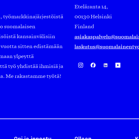
Eteläranta 14,
työmarkkinajärjestöistä
00130 Helsinki
ko suomalaisen
Finland
asiakaspalvelu@suomalai
isöistä kansainvälisiin
laskutus@suomalainentyo
0 vuotta sitten edistämään
amaan ylpeyttä
ä työ yhdistää ihmisiä ja
aa. Me rakastamme työtä!
Opi ja innostu
Ollaan
K