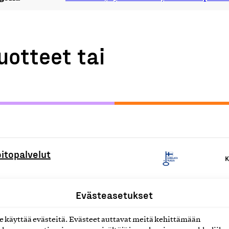
uotteet tai
oitopalvelut
K
Evästeasetukset
- ja kosmetologipalvelut
K
käyttää evästeitä. Evästeet auttavat meitä kehittämään