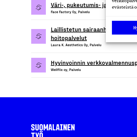
verkkopalve
Väri-, pukeutumis- ja tyylikonsu
evästeistä o
Face Factory Oy, Palvelu
H
Laillistetun sairaanhoitajan to
hoitopalvelut
Laura K. Aesthetics Oy, Palvelu
Hyvinvoinnin verkkovalmennusp
Wellflix oy, Palvelu