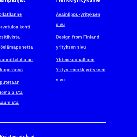
ollatilanne
Avainlippu-yrityksen
sivu
ervetuloa kohti
ositiivista
Design from Finland -
yöelämäpuhetta
yrityksen sivu
uunnittelulla on
Yhteiskunnallinen
lkuperänsä
Yritys -merkkiyrityksen
sivu
iputetaan
uomalaista
saamista
Evästeasetukset