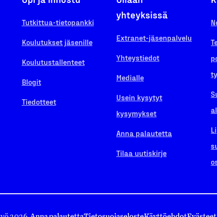
yhteyksissä
Tutkittua-tietopankki
N
Extranet-jäsenpalvelu
Koulutukset jäsenille
T
Yhteystiedot
p
Koulutustallenteet
t
Medialle
Blogit
S
Usein kysytyt
Tiedotteet
a
kysymykset
L
Anna palautetta
s
Tilaa uutiskirje
o
työ 2026.
Anna palautetta
Tietosuojaseloste
Käyttöehdot
Evästeet