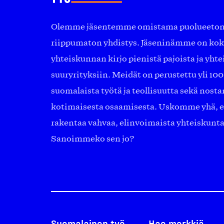
Olemme jäsentemme omistama puolueeton, 
riippumaton yhdistys. Jäseninämme on ko
yhteiskunnan kirjo pienistä pajoista ja yhte
suuryrityksiin. Meidät on perustettu yli 10
suomalaista työtä ja teollisuutta sekä nost
kotimaisesta osaamisesta. Uskomme yhä, ett
rakentaa vahvaa, elinvoimaista yhteiskunt
Sanoimmeko sen jo?
Suomalainen työ
Hae merkkiä