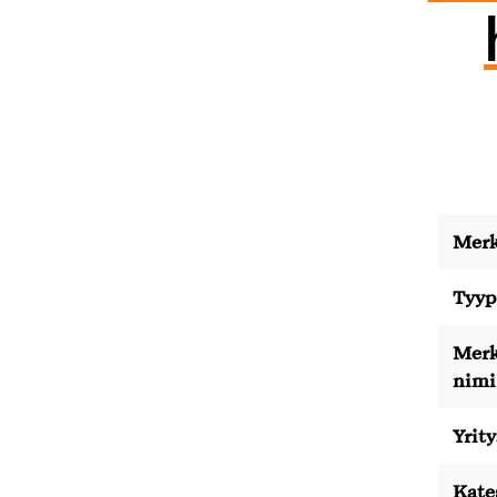
Merk
Tyyp
Merk
nimi
Yrity
Kate