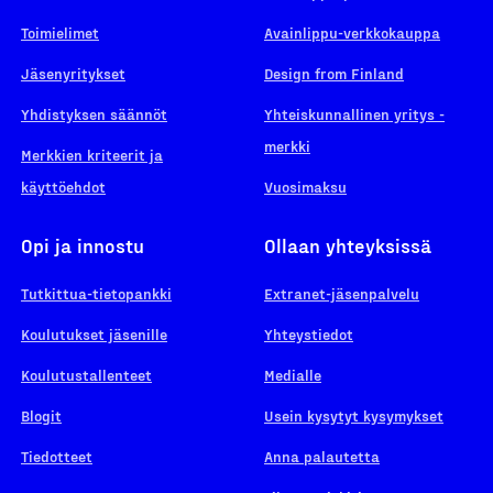
Toimielimet
Avainlippu-verkkokauppa
Jäsenyritykset
Design from Finland
Yhdistyksen säännöt
Yhteiskunnallinen yritys -
merkki
Merkkien kriteerit ja
käyttöehdot
Vuosimaksu
Opi ja innostu
Ollaan yhteyksissä
Tutkittua-tietopankki
Extranet-jäsenpalvelu
Koulutukset jäsenille
Yhteystiedot
Koulutustallenteet
Medialle
Blogit
Usein kysytyt kysymykset
Tiedotteet
Anna palautetta