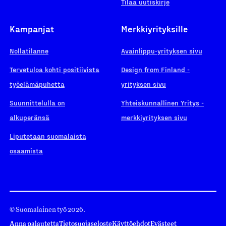
Tilaa uutiskirje
Kampanjat
Merkkiyrityksille
Nollatilanne
Avainlippu-yrityksen sivu
Tervetuloa kohti positiivista
Design from Finland -
työelämäpuhetta
yrityksen sivu
Suunnittelulla on
Yhteiskunnallinen Yritys -
alkuperänsä
merkkiyrityksen sivu
Liputetaan suomalaista
osaamista
© Suomalainen työ 2026.
Anna palautetta
Tietosuojaseloste
Käyttöehdot
Evästeet