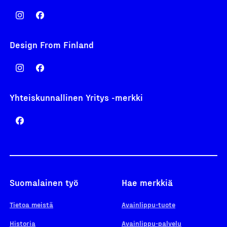
Design From Finland
Yhteiskunnallinen Yritys -merkki
Suomalainen työ
Hae merkkiä
Tietoa meistä
Avainlippu-tuote
Historia
Avainlippu-palvelu