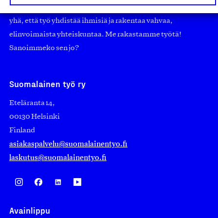
nostamaan ylpeyttä kotimaisesta osaamisesta. Uskomme
yhä, että työ yhdistää ihmisiä ja rakentaa vahvaa,
elinvoimaista yhteiskuntaa. Me rakastamme työtä!
Sanoimmeko sen jo?
Suomalainen työ ry
Eteläranta 14,
00130 Helsinki
Finland
asiakaspalvelu@suomalainentyo.fi
laskutus@suomalainentyo.fi
Avainlippu