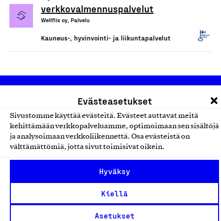
verkkovalmennuspalvelut
Wellflix oy, Palvelu
Kauneus-, hyvinvointi- ja liikuntapalvelut
Evästeasetukset
Sivustomme käyttää evästeitä. Evästeet auttavat meitä
kehittämään verkkopalveluamme, optimoimaan sen sisältöjä
ja analysoimaan verkkoliikennettä. Osa evästeistä on
Olemme jäsentemme omistama puolueeton,
välttämättömiä, jotta sivut toimisivat oikein.
työmarkkinajärjestöistä riippumaton yhdistys.
Hyväksy
Jäseninämme on koko suomalaisen yhteiskunnan kirjo
pienistä pajoista ja yhteisöistä kansainvälisiin
Kiellä
suuryrityksiin. Meidät on perustettu yli 100 vuotta sitten
Asetukset
edistämään suomalaista työtä ja teollisuutta sekä