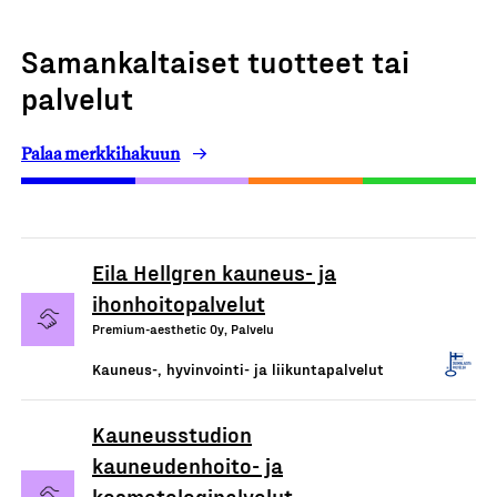
Samankaltaiset tuotteet tai
palvelut
Palaa merkkihakuun
Eila Hellgren kauneus- ja
ihonhoitopalvelut
Premium-aesthetic Oy, Palvelu
Kauneus-, hyvinvointi- ja liikuntapalvelut
Kauneusstudion
kauneudenhoito- ja
kosmetologipalvelut