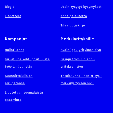
Blogit
Usein kysytyt kysymykset
Tiedotteet
Anna palautetta
Tilaa uutiskirje
Kampanjat
Merkkiyrityksille
Nollatilanne
Avainlippu-yrityksen sivu
Tervetuloa kohti positiivista
Design from Finland -
työelämäpuhetta
yrityksen sivu
Suunnittelulla on
Yhteiskunnallinen Yritys -
alkuperänsä
merkkiyrityksen sivu
Liputetaan suomalaista
osaamista