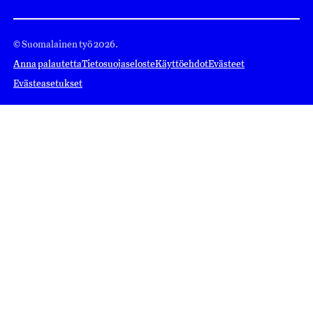
© Suomalainen työ 2026.
Anna palautetta
Tietosuojaseloste
Käyttöehdot
Evästeet
Evästeasetukset