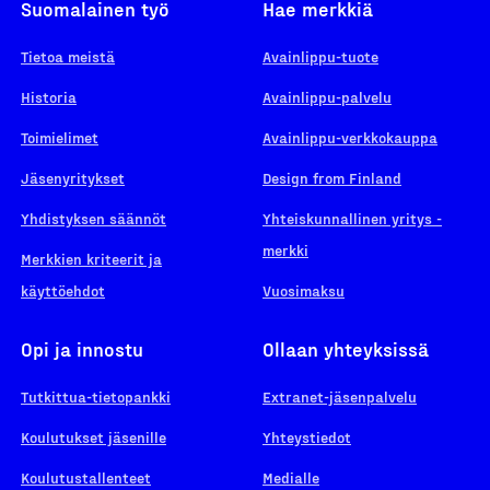
Suomalainen työ
Hae merkkiä
Tietoa meistä
Avainlippu-tuote
Historia
Avainlippu-palvelu
Toimielimet
Avainlippu-verkkokauppa
Jäsenyritykset
Design from Finland
Yhdistyksen säännöt
Yhteiskunnallinen yritys -
merkki
Merkkien kriteerit ja
käyttöehdot
Vuosimaksu
Opi ja innostu
Ollaan yhteyksissä
Tutkittua-tietopankki
Extranet-jäsenpalvelu
Koulutukset jäsenille
Yhteystiedot
Koulutustallenteet
Medialle