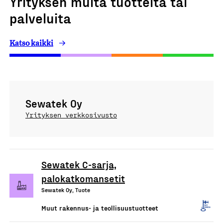
Yrityksen muita tuotteita tai
palveluita
Katso kaikki
Sewatek Oy
Yrityksen verkkosivusto
Sewatek C-sarja,
palokatkomansetit
Sewatek Oy, Tuote
Muut rakennus- ja teollisuustuotteet