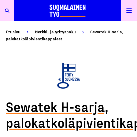
Etusivu
Merkki- ja yrityshaku
Sewatek H-sarja,
palokatkoläpivientikappaleet
Sewatek H-sarja,
palokatkoläpivientika