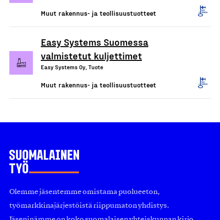
Muut rakennus- ja teollisuustuotteet
Easy Systems Suomessa
valmistetut kuljettimet
Easy Systems Oy, Tuote
Muut rakennus- ja teollisuustuotteet
Olemme jäsentemme omistama puolueeton,
työmarkkinajärjestöistä riippumaton yhdistys.
Jäseninämme on koko suomalaisen yhteiskunnan kirjo