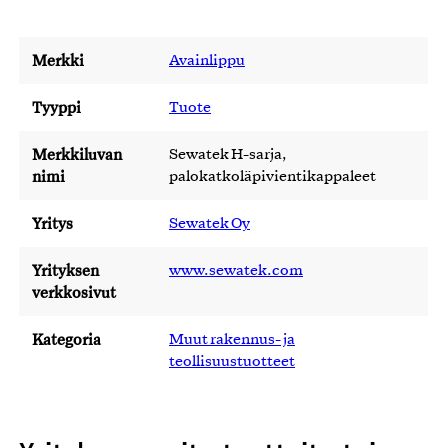
Merkki
Avainlippu
Tyyppi
Tuote
Merkkiluvan
Sewatek H-sarja,
nimi
palokatkoläpivientikappaleet
Yritys
Sewatek Oy
Yrityksen
www.sewatek.com
verkkosivut
Kategoria
Muut rakennus- ja
teollisuustuotteet