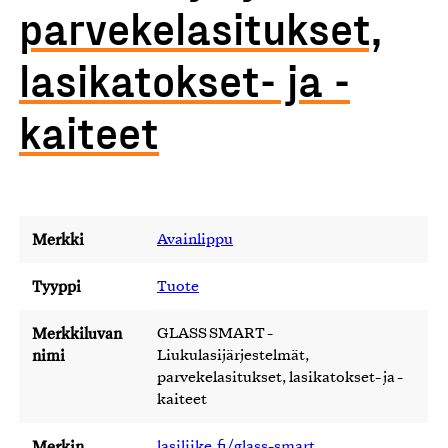
parvekelasitukset,
lasikatokset- ja -
kaiteet
Merkki
Avainlippu
Tyyppi
Tuote
Merkkiluvan
GLASS SMART -
nimi
Liukulasijärjestelmät,
parvekelasitukset, lasikatokset- ja -
kaiteet
Merkin
lasiliike.fi/glass-smart