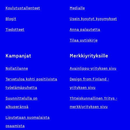
Koulutustallenteet
Medialle
Blogit
Usein kysytyt kysymykset
Tiedotteet
Anna palautetta
Tilaa uutiskirje
Kampanjat
Merkkiyrityksille
Nollatilanne
Avainlippu-yrityksen sivu
Tervetuloa kohti positiivista
Design from Finland -
työelämäpuhetta
yrityksen sivu
Suunnittelulla on
Yhteiskunnallinen Yritys -
alkuperänsä
merkkiyrityksen sivu
Liputetaan suomalaista
osaamista