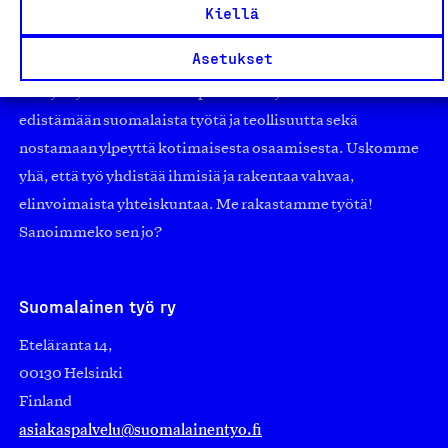
työmarkkinajärjestöistä riippumaton yhdistys.
Kiellä
Jäseninämme on koko suomalaisen yhteiskunnan kirjo
Asetukset
pienistä pajoista ja yhteisöistä kansainvälisiin
suuryrityksiin. Meidät on perustettu yli 100 vuotta sitten
edistämään suomalaista työtä ja teollisuutta sekä
nostamaan ylpeyttä kotimaisesta osaamisesta. Uskomme
yhä, että työ yhdistää ihmisiä ja rakentaa vahvaa,
elinvoimaista yhteiskuntaa. Me rakastamme työtä!
Sanoimmeko sen jo?
Suomalainen työ ry
Eteläranta 14,
00130 Helsinki
Finland
asiakaspalvelu@suomalainentyo.fi