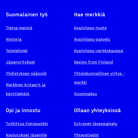
Suomalainen työ
Hae merkkiä
Tietoa meistä
Avainlippu-tuote
Historia
Avainlippu-palvelu
Toimielimet
Avainlippu-verkkokauppa
Jäsenyritykset
Design from Finland
Yhdistyksen säännöt
Yhteiskunnallinen yritys -
merkki
Merkkien kriteerit ja
käyttöehdot
Vuosimaksu
Opi ja innostu
Ollaan yhteyksissä
Tutkittua-tietopankki
Extranet-jäsenpalvelu
Koulutukset jäsenille
Yhteystiedot