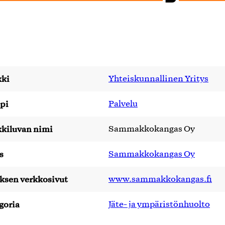
ki
Yhteiskunnallinen Yritys
pi
Palvelu
kiluvan nimi
Sammakkokangas Oy
s
Sammakkokangas Oy
yksen verkkosivut
www.sammakkokangas.fi
goria
Jäte- ja ympäristönhuolto