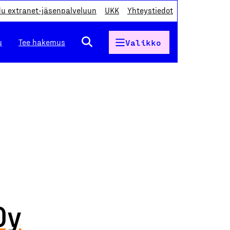
du extranet-jäsenpalveluun
UKK
Yhteystiedot
u
Tee hakemus
Valikko
Oy