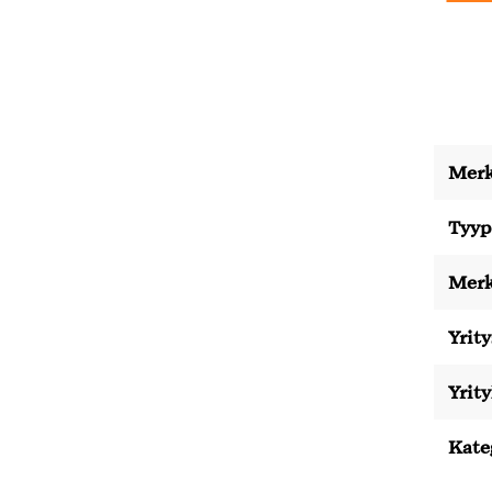
Merk
Tyyp
Merk
Yrity
Yrit
Kate