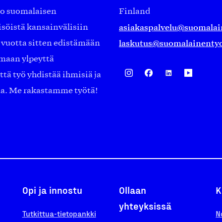
ko suomalaisen
Finland
asiakaspalvelu@suomalai
isöistä kansainvälisiin
laskutus@suomalainentyo
0 vuotta sitten edistämään
amaan ylpeyttä
ä työ yhdistää ihmisiä ja
aa. Me rakastamme työtä!
Opi ja innostu
Ollaan
K
yhteyksissä
Tutkittua-tietopankki
N