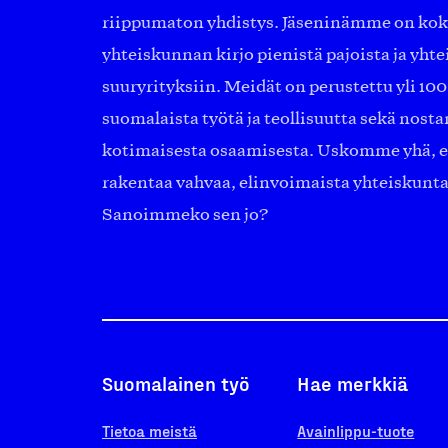
riippumaton yhdistys. Jäseninämme on ko
yhteiskunnan kirjo pienistä pajoista ja yhte
suuryrityksiin. Meidät on perustettu yli 10
suomalaista työtä ja teollisuutta sekä nost
kotimaisesta osaamisesta. Uskomme yhä, ett
rakentaa vahvaa, elinvoimaista yhteiskunt
Sanoimmeko sen jo?
Suomalainen työ
Hae merkkiä
Tietoa meistä
Avainlippu-tuote