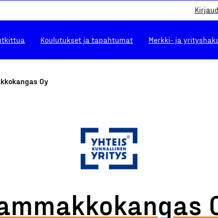
Kirjau
utkittua
Koulutukset ja tapahtumat
Merkki- ja yrityshak
kkokangas Oy
ammakkokangas 