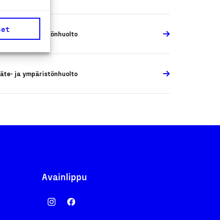
set
äte- ja ympäristönhuolto
äte- ja ympäristönhuolto
Avainlippu