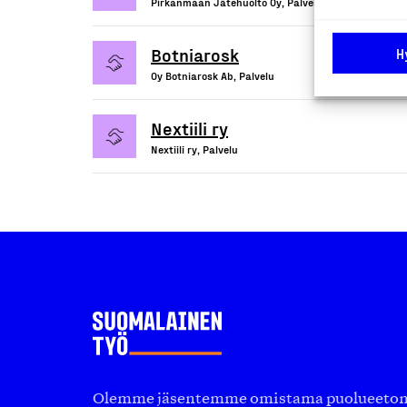
Pirkanmaan Jätehuolto Oy, Palvelu
Botniarosk
H
Oy Botniarosk Ab, Palvelu
Nextiili ry
Nextiili ry, Palvelu
Olemme jäsentemme omistama puolueeton, 