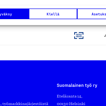
yväksy
Kiellä
Asetuk
J
J
Suomalainen työ ry
Eteläranta 14,
työmarkkinajärjestöistä
00130 Helsinki