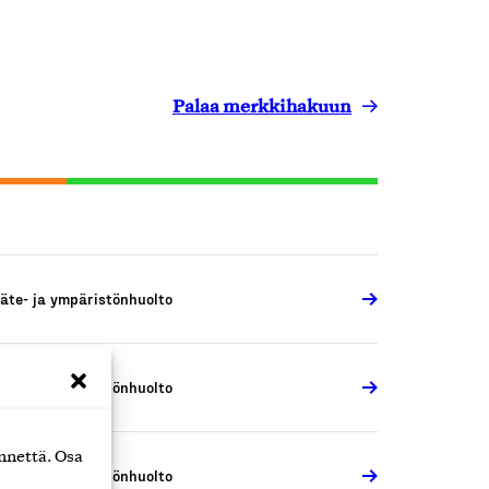
Palaa merkkihakuun
äte- ja ympäristönhuolto
äte- ja ympäristönhuolto
nnettä. Osa
äte- ja ympäristönhuolto