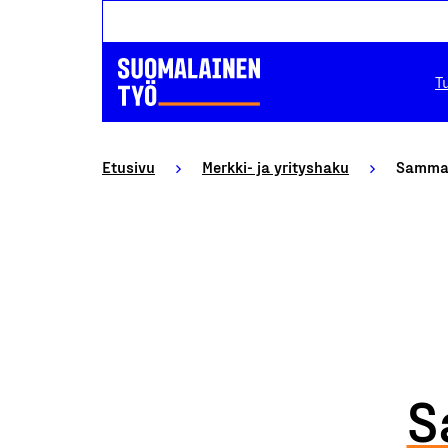
T
Etusivu
Merkki- ja yrityshaku
Samma
S