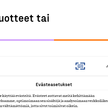
uotteet tai
J
toimintakeskus ry
Evästeasetukset
J
Palvelu
käyttää evästeitä. Evästeet auttavat meitä kehittämään
luamme, optimoimaan sen sisältöjä ja analysoimaan verkkoliike
J
n välttämättömiä, jotta sivut toimisivat oikein.