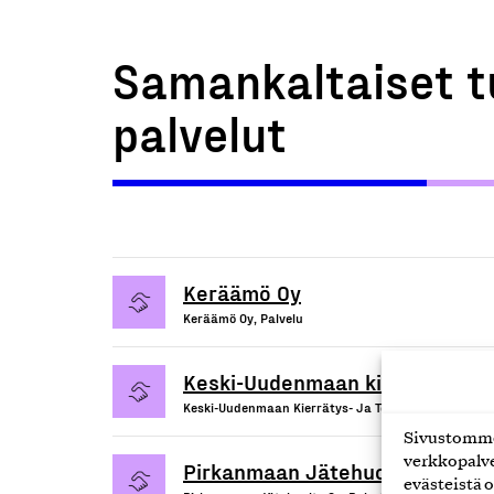
Samankaltaiset t
palvelut
Keräämö Oy
Keräämö Oy, Palvelu
Keski-Uudenmaan kierrätys- ja 
Keski-Uudenmaan Kierrätys- Ja Toimintakeskus ry, 
Sivustomme 
verkkopalve
Pirkanmaan Jätehuolto Oy
evästeistä o