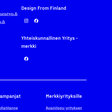
Design From Finland
nentyo.fi
.fi
Yhteiskunnallinen Yritys -
merkki
ampanjat
Merkkiyrityksille
ollatilanne
Avainlippu-yrityksen