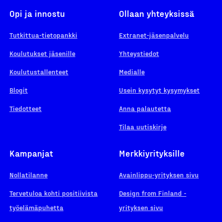
Opi ja innostu
Ollaan yhteyksissä
Tutkittua-tietopankki
Extranet-jäsenpalvelu
Koulutukset jäsenille
Yhteystiedot
Koulutustallenteet
Medialle
Blogit
Usein kysytyt kysymykset
Tiedotteet
Anna palautetta
Tilaa uutiskirje
Kampanjat
Merkkiyrityksille
Nollatilanne
Avainlippu-yrityksen sivu
Tervetuloa kohti positiivista
Design from Finland -
työelämäpuhetta
yrityksen sivu