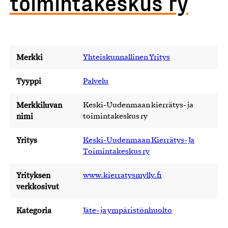
toimintakeskus ry
Merkki
Yhteiskunnallinen Yritys
Tyyppi
Palvelu
Merkkiluvan
Keski-Uudenmaan kierrätys- ja
nimi
toimintakeskus ry
Yritys
Keski-Uudenmaan Kierrätys- Ja
Toimintakeskus ry
Yrityksen
www.kierratysmylly.fi
verkkosivut
Kategoria
Jäte- ja ympäristönhuolto