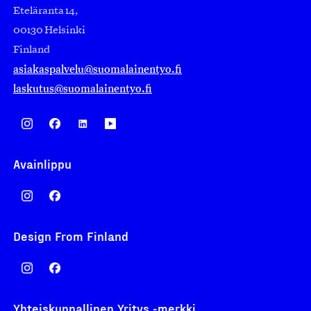
Eteläranta 14,
00130 Helsinki
Finland
asiakaspalvelu@suomalainentyo.fi
laskutus@suomalainentyo.fi
Avainlippu
Design From Finland
Yhteiskunnallinen Yritys -merkki