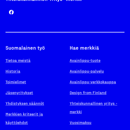
Suomalainen työ
Hae merkkiä
Tietoa meistä
Avainlippu-tuote
Historia
Avainlippu-palvelu
Toimielimet
Avainlippu-verkkokauppa
Jäsenyritykset
Design from Finland
Yhdistyksen säännöt
Yhteiskunnallinen yritys -
merkki
Merkkien kriteerit ja
käyttöehdot
Vuosimaksu