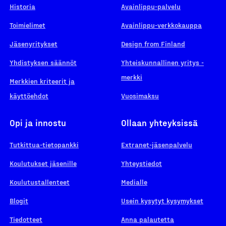
Historia
Avainlippu-palvelu
Toimielimet
Avainlippu-verkkokauppa
Jäsenyritykset
Design from Finland
Yhdistyksen säännöt
Yhteiskunnallinen yritys -
merkki
Merkkien kriteerit ja
käyttöehdot
Vuosimaksu
Opi ja innostu
Ollaan yhteyksissä
Tutkittua-tietopankki
Extranet-jäsenpalvelu
Koulutukset jäsenille
Yhteystiedot
Koulutustallenteet
Medialle
Blogit
Usein kysytyt kysymykset
Tiedotteet
Anna palautetta