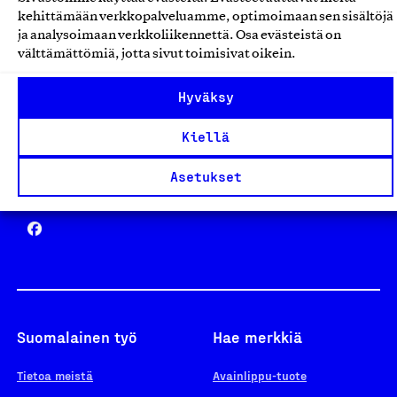
Avainlippu
kehittämään verkkopalveluamme, optimoimaan sen sisältöjä
ja analysoimaan verkkoliikennettä. Osa evästeistä on
välttämättömiä, jotta sivut toimisivat oikein.
Design From Finland
Hyväksy
Kiellä
Asetukset
Yhteiskunnallinen Yritys -merkki
Suomalainen työ
Hae merkkiä
Tietoa meistä
Avainlippu-tuote