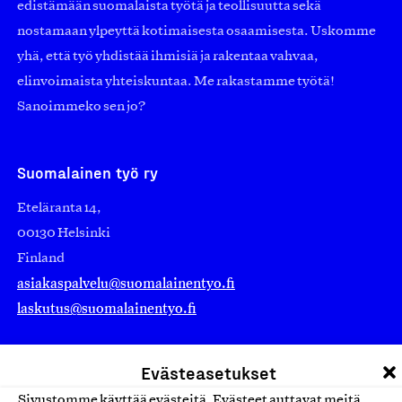
edistämään suomalaista työtä ja teollisuutta sekä
nostamaan ylpeyttä kotimaisesta osaamisesta. Uskomme
yhä, että työ yhdistää ihmisiä ja rakentaa vahvaa,
elinvoimaista yhteiskuntaa. Me rakastamme työtä!
Sanoimmeko sen jo?
Suomalainen työ ry
Eteläranta 14,
00130 Helsinki
Finland
asiakaspalvelu@suomalainentyo.fi
laskutus@suomalainentyo.fi
Evästeasetukset
Sivustomme käyttää evästeitä. Evästeet auttavat meitä