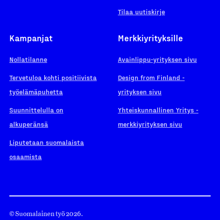
Tilaa uutiskirje
Kampanjat
Merkkiyrityksille
Nollatilanne
Avainlippu-yrityksen sivu
Tervetuloa kohti positiivista
Design from Finland -
työelämäpuhetta
yrityksen sivu
Suunnittelulla on
Yhteiskunnallinen Yritys -
alkuperänsä
merkkiyrityksen sivu
Liputetaan suomalaista
osaamista
© Suomalainen työ 2026.