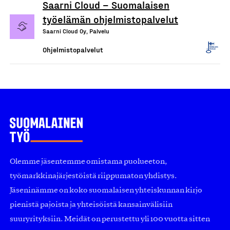
Saarni Cloud – Suomalaisen
työelämän ohjelmistopalvelut
Saarni Cloud Oy, Palvelu
Ohjelmistopalvelut
Olemme jäsentemme omistama puolueeton,
työmarkkinajärjestöistä riippumaton yhdistys.
Jäseninämme on koko suomalaisen yhteiskunnan kirjo
pienistä pajoista ja yhteisöistä kansainvälisiin
suuryrityksiin. Meidät on perustettu yli 100 vuotta sitten